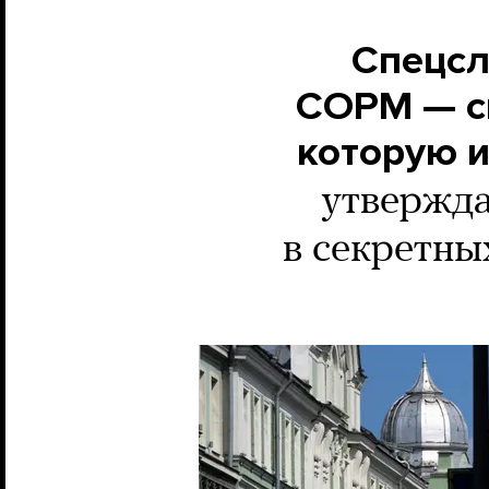
Спецсл
СОРМ — си
которую 
утвержда
в секретны