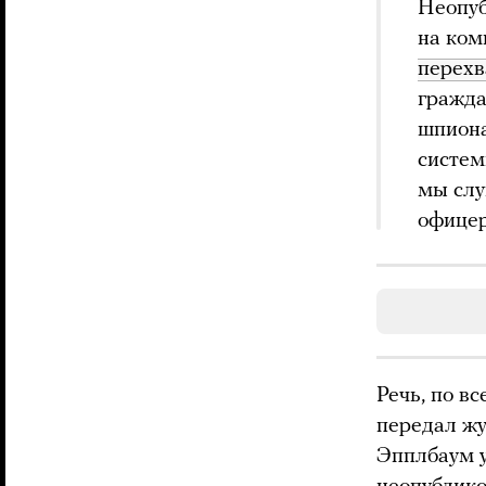
Неопу
на ком
перехв
гражда
шпиона
систем
мы слу
офицер
Речь, по вс
передал жу
Эпплбаум у