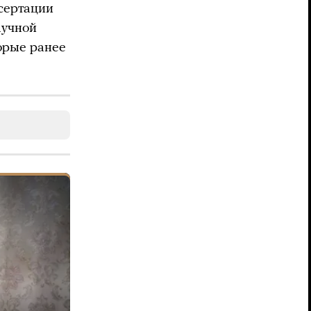
ссертации
аучной
орые ранее