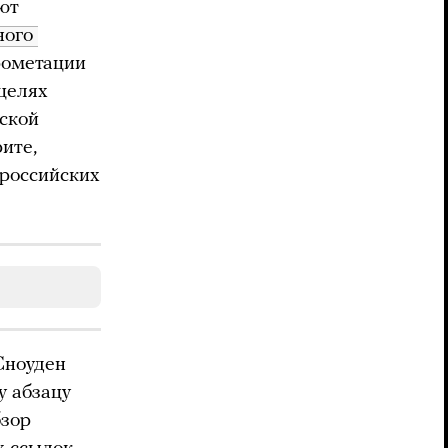
ют
ого 
рометации
целях
ской
ите,
 российских
 Сноуден
у абзацу
бзор