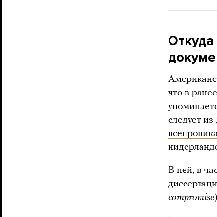
Откуда
докумен
Американск
что в ране
упоминает
следует из
всепроник
нидерландс
В ней, в ча
диссертац
compromise
)