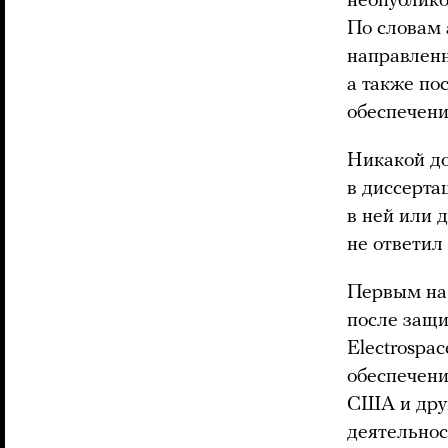
неопублико
По словам 
направленн
а также по
обеспечени
Никакой д
в диссерта
в ней или 
не ответил
Первым на 
после защ
Electrospa
обеспечени
США и друг
деятельнос