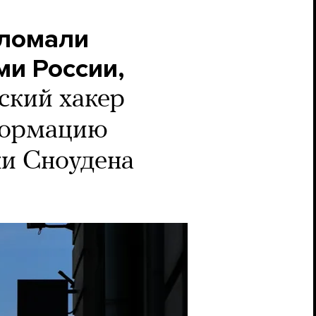
зломали
ми России,
ский хакер
нформацию
ки Сноудена