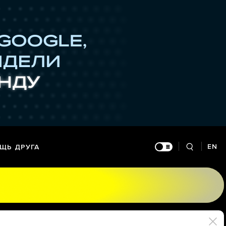
EN
ЩЬ ДРУГА