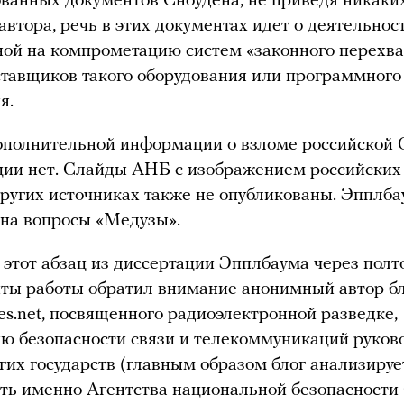
ванных документов Сноудена, не приведя никаких
автора, речь в этих документах идет о деятельнос
ой на компрометацию систем «законного перехва
ставщиков такого оборудования или программного
я.
ополнительной информации о взломе российско
ции нет. Слайды АНБ с изображением российских
других источниках также не опубликованы. Эпплб
 на вопросы «Медузы».
этот абзац из диссертации Эпплбаума через полт
иты работы
обратил внимание
анонимный автор бл
ces.net, посвященного радиоэлектронной разведке,
ю безопасности связи и телекоммуникаций руков
их государств (главным образом блог анализируе
ть именно Агентства национальной безопасности