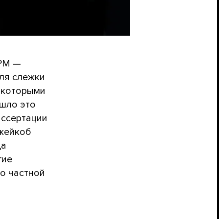
ОРМ —
ля слежки
 которыми
ошло это
иссертации
Джейкоб
да
гие
 о частной