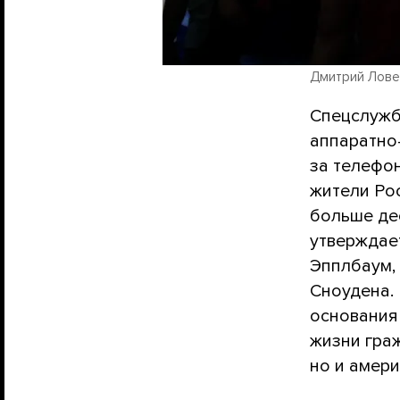
Дмитрий Ловецк
Спецслужб
аппаратно
за телефо
жители Ро
больше дес
утверждае
Эпплбаум,
Сноудена. 
основания 
жизни гра
но и амери