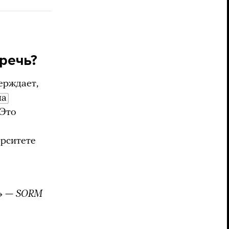
 речь?
ерждает,
на
Это
ерситете
М» —
SORM