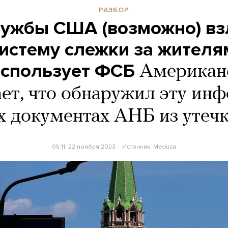
РАЗБОР
ужбы США (возможно) в
стему слежки за жителя
использует ФСБ
Американ
ет, что обнаружил эту и
х документах АНБ из утеч
05:11, 22 ноября 2023
Источник:
Meduza