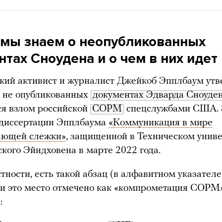
 мы знаем о неопубликованных
тах Сноудена и о чем в них идет
ий активист и журналист Джейкоб Эпплбаум утв
е не опубликованных
документах Эдварда Сноуде
ся взлом российской
СОРМ
спецслужбами США. 
 диссертации Эпплбаума
«Коммуникация в мире
ающей слежки»
, защищенной в Техническом унив
кого Эйндховена в марте 2022 года.
стности, есть такой абзац (в алфавитном указателе
ии это место отмечено как «компрометация СОР
: