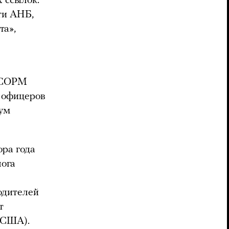
 ссылок.
ти АНБ,
та»,
й СОРМ
 офицеров
аум
ора года
ога
одителей
т
 США).