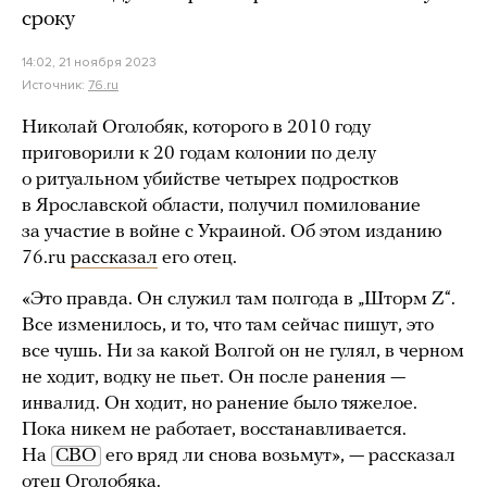
сроку
14:02, 21 ноября 2023
Источник:
76.ru
Николай Оголобяк, которого в 2010 году
приговорили к 20 годам колонии по делу
о ритуальном убийстве четырех подростков
в Ярославской области, получил помилование
за участие в войне с Украиной. Об этом изданию
76.ru
рассказал
его отец.
«Это правда. Он служил там полгода в „Шторм Z“.
Все изменилось, и то, что там сейчас пишут, это
все чушь. Ни за какой Волгой он не гулял, в черном
не ходит, водку не пьет. Он после ранения —
инвалид. Он ходит, но ранение было тяжелое.
Пока никем не работает, восстанавливается.
На
СВО
его вряд ли снова возьмут», — рассказал
отец Оголобяка.