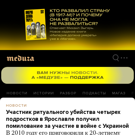
Перейти
к
материалам
НОВОСТИ
ИСТОРИИ
РАЗБОР
ПОДКАСТЫ
МАГАЗ
П
НОВОСТИ
Участник ритуального убийства четырех
подростков в Ярославле получил
помилование за участие в войне с Украиной
В 2010 году его приговорили к 20-летнему