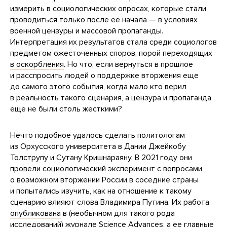
измерить в социологических опросах, которые стали
проводиться только после ее начала — в условиях
военной цензуры и массовой пропаганды.
Интерпретация их результатов стала среди социологов
предметом ожесточенных споров, порой
переходящих
в оскорбления
. Но что, если вернуться в прошлое
и расспросить людей о поддержке вторжения еще
до самого этого события, когда мало кто верил
в реальность такого сценария, а цензура и пропаганда
еще не были столь жесткими?
Нечто подобное удалось сделать политологам
из Орхусского университета в Дании Джейкобу
Толструпу и Сутану Кришнараяну. В 2021 году они
провели социологический эксперимент с вопросами
о возможном вторжении России в соседние страны
и попытались изучить, как на отношение к такому
сценарию влияют слова Владимира Путина. Их работа
опубликована
в (необычном для такого рода
исследований) журнале Science Advances, а ее главные