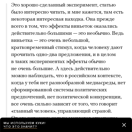
Это хорошо сделанный эксперимент, статью
было интересно читать, и мне кажется, там есть
некоторая интересная находка. Она прежде
всего в том, что эффекты виньеток оказались
действительно большими — это необычно. Ведь
виньетка — это очень небольшой,
кратковременный стимул, когда человеку дают
прочитать одно-два предложения, и в целом
в таких экспериментах эффекты обычно
не очень большие. А здесь действительно
можно наблюдать, что в российском контексте,
когда у тебя нет разнообразной медиасреды, нет
сформированной системы политических
предпочтений, нет политической конкуренции,
все очень сильно зависит от того, что говорит
«главный человек», управляющий страной.
От его риторики сильно меняется отношение
МЫ ИСПОЛЬЗУЕМ КУКИ!
к каким-то вопросам.
ЧТО ЭТО ЗНАЧИТ?