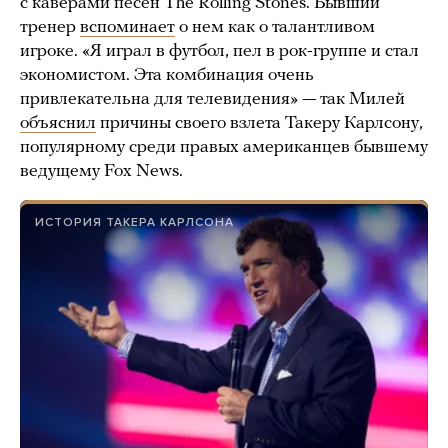
с каверами песен The Rolling Stones. Бывший
тренер
вспоминает
о нем как о талантливом
игроке. «Я играл в футбол, пел в рок-группе и стал
экономистом. Эта комбинация очень
привлекательна для телевидения» — так Милей
объяснил
причины своего взлета Такеру Карлсону,
популярному среди правых американцев бывшему
ведущему Fox News.
ИСТОРИЯ ТАКЕРА КАРЛСОНА