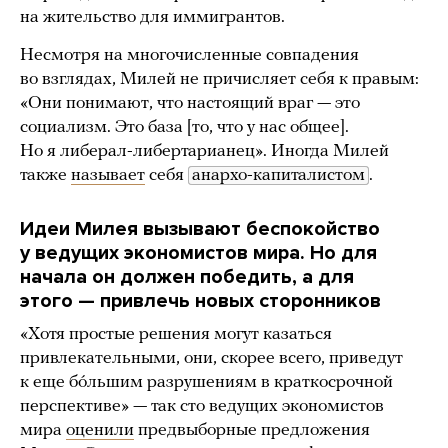
на жительство для иммигрантов.
Несмотря на многочисленные совпадения
во взглядах, Милей не причисляет себя к правым:
«Они понимают, что настоящий враг — это
социализм. Это база [то, что у нас общее].
Но я либерал-либертарианец». Иногда Милей
также
называет
себя
анархо-капиталистом
.
Идеи Милея вызывают беспокойство
у ведущих экономистов мира. Но для
начала он должен победить, а для
этого — привлечь новых сторонников
«Хотя простые решения могут казаться
привлекательными, они, скорее всего, приведут
к еще бóльшим разрушениям в краткосрочной
перспективе» — так сто ведущих экономистов
мира
оценили
предвыборные предложения