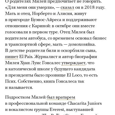
О родителях Милей предпочитает не говорить.
«Для меня они умерли», —
сказал
он в 2018 году.
Мать и отец, Норберто и Алисия, живут
в пригороде Буэнос-Айреса и поддерживают
отношения с Кариной: в октябре они вместе
голосовали в первом туре. Отец Милея был
водителем автобуса, со временем основал бизнес
в транспортной сфере, мать — домохозяйка.
В детстве родители били и оскорбляли сына,
пишет
El Pais. Журналист и автор биографии
Милея Хуан Луис Гонсалес
утверждает
, что
в католической школе у будущего кандидата
в президенты было прозвище El Loco, то есть
Псих. Собственно, книга Гонсалеса так
и называется.
Подростком Милей
был вратарем
в профессиональной команде Chacarita Juniors
и вокалистом группы Everest, выступавшей