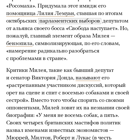
«Росомаха». Придумала этот имидж его
помощница Лилия Лемуан
, ставшая по итогам
октябрьских
парламентских выборов
депутатом
от альянса своего босса «Свобода наступает». Но,
пожалуй, главный элемент образа Милея —
бензопила
, символизирующая, по его словам,
«намерение радикально разобраться
с проблемами в стране».
Критики Милея, такие как бывший депутат
и сенатор Виктория Донда,
называют
его
«растрепанным участником дискуссий, который
орет на сцене и спит с восемью собаками и своей
сестрой». Вместо того чтобы спорить со своими
оппонентами, Милей ловит их на незнании своей
биографии: «У меня не восемь собак, а пять».
Своих четырех британских мастифов политик
назвал именами известных экономистов —
Мюррей, Милтон, Роберт и Лукас (в честь