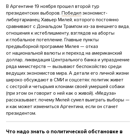
В Аргентине 19 ноября прошел второй тур
президентских выборов.
Победил
экономист-
либертарианец Хавьер Милей, которого постоянно
сравнивают с Дональдом Трампом из-за внешнего вида,
отношения к истеблишменту, взглядов на аборты
и глобальное потепление. Главные пункты
предвыборной программе Милея — отказ
от национальной валюты и переход на американский
доллар, ликвидация Центрального банка и упразднение
ряда министерств — вызывают беспокойство среди
ведущих экономистов мира. А детали его личной жизни
широко обсуждают в СМИ и соцсетях: политик живет
с сестрой и четырьмя клонами своей умершей собаки
(при этом он говорит о ней как о живой). «Медуза»
рассказывает, почему Милей сумел выиграть выборы —
и как может измениться Аргентина, если он станет
президентом.
Что надо знать о политической обстановке в