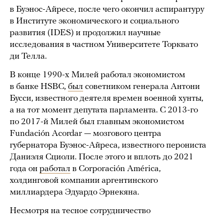
в Буэнос-Айресе, после чего окончил аспирантуру
в Институте экономического и социального
развития (IDES) и продолжил научные
исследования в частном Университете Торквато
ди Телла.
В конце 1990-х Милей работал экономистом
в банке HSBC,
был
советником генерала Антони
Бусси, известного деятеля времен военной хунты,
а на тот момент депутата парламента. С 2013-го
по 2017-й Милей был главным экономистом
Fundación Acordar — мозгового центра
губернатора Буэнос-Айреса, известного перониста
Даниэля Сциоли. После этого и вплоть до 2021
года он
работал
в Corporación América,
холдинговой компании аргентинского
миллиардера Эдуардо Эрнекяна.
Несмотря на тесное сотрудничество