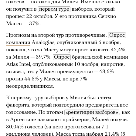
голосов — потолок для Милея. Именно столько
он получил в
первом туре
выборов, который
прошел 22 октября. У его противника Серхио
Массы — 37%.
Прогнозы на второй тур противоречивые.
Опрос
компании
Analogias, опубликованный 6 ноября,
показал, что за Массу могут проголосовать 42,4%,
за Милея — 39,7%.
Опрос
бразильской компании
Atlas Intel, опубликованный 10 ноября, напротив,
выявил, что у Милея преимущество — 48,6%
против 44,6% у Массы, но при 7%
неопределившихся.
К первому туру выборов у Милея был статус
фаворита, который подтвердило предварительное
голосование. По итогам
«репетиции выборов»
, как
в Аргентине называют праймериз, Милей получил
30,04% голосов (за него проголосовали 7,1
миллиона человек), Масса тогда набрал 21,4% (5