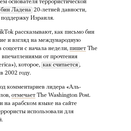
сем основателя террористической
бин Ладена
20-летней давности,
 поддержку Израиля.
ikTok рассказывают, как письмо бин
ие и взгляд на международную
 соцсети с начала недели,
пишет
The
 впечатлениями от прочтения
rica»), которое,
как считается
,
в 2002 году.
вод комментариев лидера «Аль-
лов,
отмечает
The Washington Post.
н на арабском языке на сайте
еррористы использовали для
й.