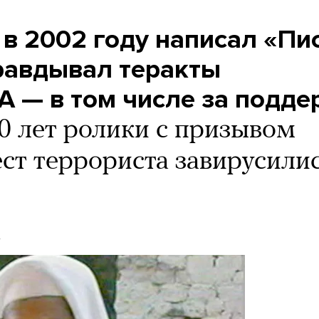
 в 2002 году написал «Пи
равдывал теракты
А — в том числе за подде
0 лет ролики с призывом
ст террориста завирусили
s