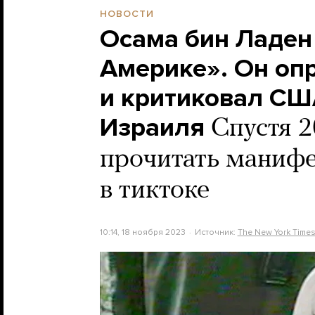
НОВОСТИ
Осама бин Ладен
Америке». Он оп
и критиковал СШ
Израиля
Спустя 2
прочитать манифе
в тиктоке
10:14, 18 ноября 2023
Источник:
The New York Time