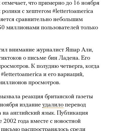
 отмечает, что примерно до 16 ноября
ролики с хештегом #lettertoamerica
вляется сравнительно небольшим
50 миллионами пользователей только
атил внимание журналист Яшар Али,
тиктоков о письме бин Ладена. Его
росмотров. К полудню четверга, когда
#lettertoamerica и его вариаций,
 миллионов просмотров.
вызвала реакция британской газеты
5 ноября издание
удалило
перевод
а на английский язык. Публикация
 2002 года вместе с новостной
к письмо распространялось среди