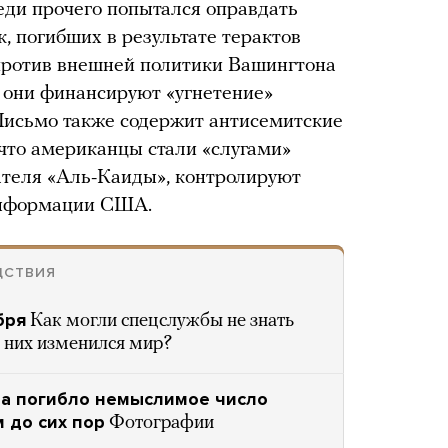
еди прочего попытался оправдать
к, погибших в результате терактов
 против внешней политики Вашингтона
о они финансируют «угнетение»
Письмо также содержит антисемитские
 что американцы стали «слугами»
вателя «Аль-Каиды», контролируют
информации США.
ДСТВИЯ
бря
Как могли спецслужбы не знать
е них изменился мир?
ода погибло немыслимое число
 до сих пор
Фотографии