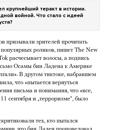
ел крупнейший теракт в истории.
дной войной. Что стало с идеей
устя?
ов призывали зрителей прочитать
з популярных роликов, пишет The New
Tok расчесывает волосы, а подпись
письмо Осамы бин Ладена к Америке
лгали». В другом тиктоке, набравшем
явила, что «пытается вернуться
ения письма и понимания, что «все,
11 сентября и „терроризме“, было
критиковали тех, кто пытался
омнив, что бин Ладен проповедовал