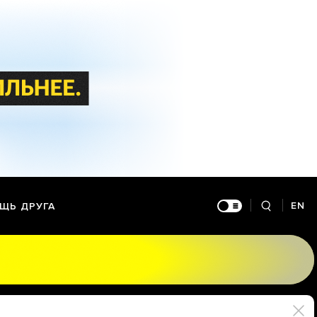
EN
ЩЬ ДРУГА