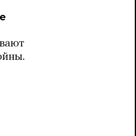
се
ывают
ойны.