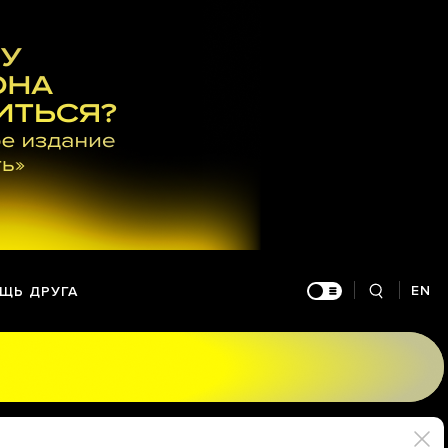
EN
ЩЬ ДРУГА