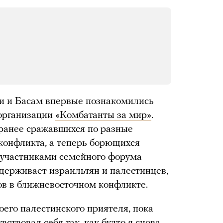
ми и Басам впервые познакомились
 организации
«Комбатанты за мир»
.
 ранее сражавшихся по разные
конфликта, а теперь борющихся
и участниками семейного форума
ддерживает израильтян и палестинцев,
ов в ближневосточном конфликте.
его палестинского приятеля, пока
вствовал себя так, как будто я снова