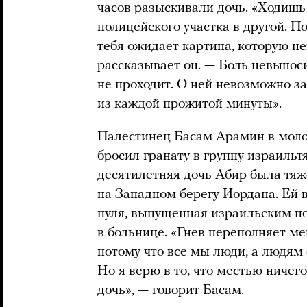
часов разыскивали дочь. «Ходишь 
полицейского участка в другой. П
тебя ожидает картина, которую н
рассказывает он. — Боль невыноси
не проходит. О ней невозможно за
из каждой прожитой минуты».
Палестинец Басам Арамин в молод
бросил гранату в группу израильтя
десятилетняя дочь Абир была тяж
на Западном берегу Иордана. Ей в
пуля, выпущенная израильским по
в больнице. «Гнев переполняет мен
потому что все мы люди, а людям 
Но я верю в то, что местью ничег
дочь», — говорит Басам.