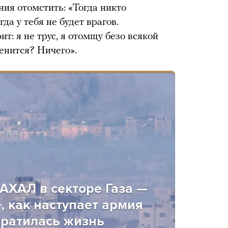
ия отомстить: «Тогда никто
да у тебя не будет врагов.
т: я не трус, я отомщу безо всякой
енится? Ничего».
АХАЛ в секторе Газа —
, как наступает армия
вратилась жизнь