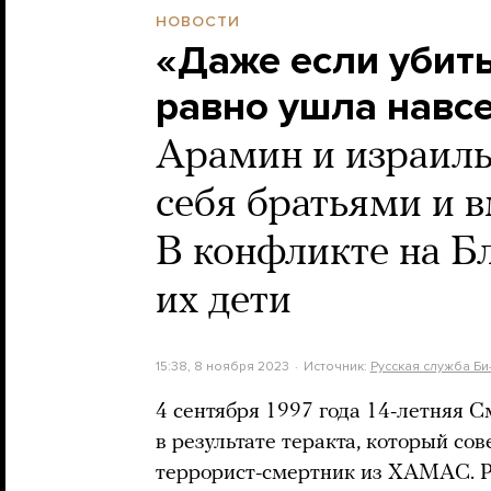
НОВОСТИ
«Даже если убить
равно ушла навс
Арамин и израиль
себя братьями и 
В конфликте на Б
их дети
15:38, 8 ноября 2023
Источник:
Русская служба Би
4 сентября 1997 года 14-летняя С
в результате теракта, который с
террорист-смертник из ХАМАС. Р