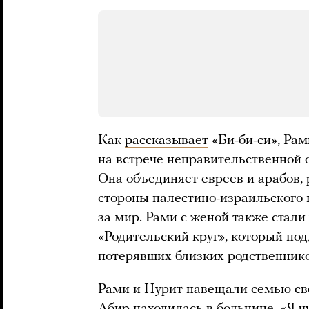
Как
рассказывает
«Би-би-си», Ра
на встрече неправительственной
Она объединяет евреев и арабов,
стороны палестино-израильского 
за мир. Рами с женой также стал
«Родительский круг», который по
потерявших близких родственник
Рами и Нурит навещали семью сво
Абир находилась в больнице. «Я чу