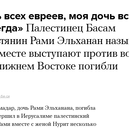
 всех евреев, моя дочь в
егда»
Палестинец Басам
тянин Рами Эльханан наз
вместе выступают против в
лижнем Востоке погибли
-би-си
мадар, дочь Рами Эльханана, погибла
овершил в Иерусалиме палестинский
ами вместе с женой Нурит несколько