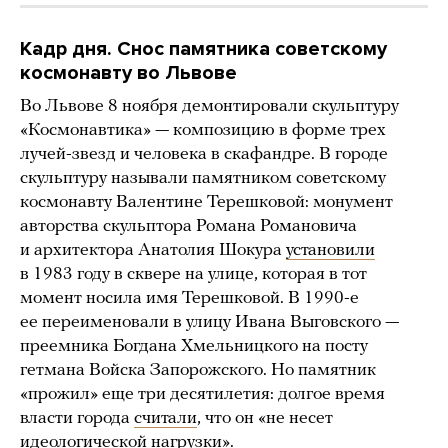
Кадр дня. Снос памятника советскому
космонавту во Львове
Во Львове 8 ноября демонтировали скульптуру
«Космонавтика» — композицию в форме трех
лучей-звезд и человека в скафандре. В городе
скульптуру называли памятником советскому
космонавту Валентине Терешковой: монумент
авторства скульптора Романа Романовича
и архитектора Анатолия Шокура
установили
в 1983 году в сквере на улице, которая в тот
момент носила имя Терешковой. В 1990-е
ее переименовали в улицу Ивана Выговского —
преемника Богдана Хмельницкого на посту
гетмана Войска Запорожского. Но памятник
«прожил» еще три десятилетия: долгое время
власти города
считали
, что он «не несет
идеологической нагрузки».