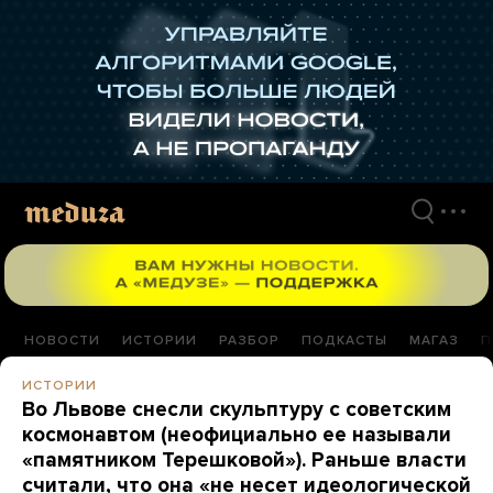
Перейти
к
материалам
НОВОСТИ
ИСТОРИИ
РАЗБОР
ПОДКАСТЫ
МАГАЗ
П
ИСТОРИИ
Во Львове снесли скульптуру с советским
космонавтом (неофициально ее называли
«памятником Терешковой»). Раньше власти
считали, что она «не несет идеологической