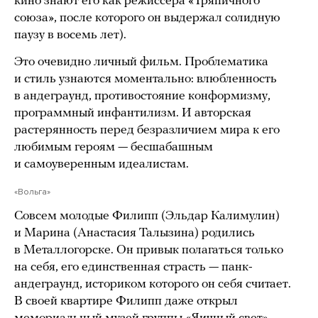
кино знают его как режиссера «Тряпичного
союза», после которого он выдержал солидную
паузу в восемь лет).
Это очевидно личный фильм. Проблематика
и стиль узнаются моментально: влюбленность
в андеграунд, противостояние конформизму,
программный инфантилизм. И авторская
растерянность перед безразличием мира к его
любимым героям — бесшабашным
и самоуверенным идеалистам.
«Вольга»
Совсем молодые Филипп (Эльдар Калимулин)
и Марина (Анастасия Талызина) родились
в Металлогорске. Он привык полагаться только
на себя, его единственная страсть — панк-
андеграунд, историком которого он себя считает.
В своей квартире Филипп даже открыл