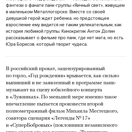
фэнтези о фанате панк-группы «Яичный свет», живущем
в маленьком Металлогорске. Вместе со своей
девушкой герой ждет ребенка, но предстоящее
взросление ему видится не таким увлекательным, как
история любимой группы. Кинокритик Антон Долин
рассказывает о фильме про панк, где нет мата, но есть
Юра Борисов, который творит чудеса.
В российский прокат, зацензурированный
по горло, «Год рождения» врывается, как сильно
выпивший и не заявленный в программе панк-
музыкант на сцену юбилейного концерта
в «Лужниках». По меньшей мере именно такое
впечатление пытается произвести второй
полнометражный фильм Михаила Местецкого,
соавтора сценария «Легенды № 17»
и «СуперБобровых» (поклонники независимого