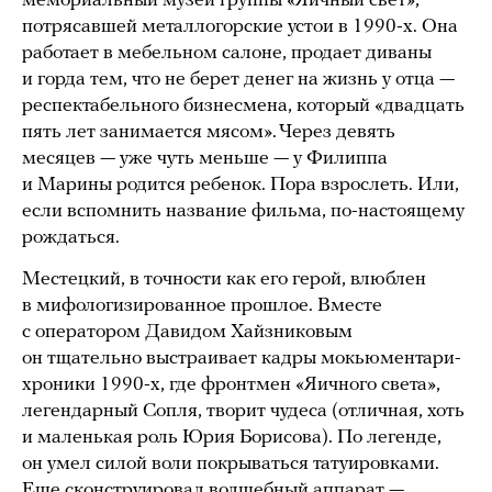
мемориальный музей группы «Яичный свет»,
потрясавшей металлогорские устои в 1990-х. Она
работает в мебельном салоне, продает диваны
и горда тем, что не берет денег на жизнь у отца —
респектабельного бизнесмена, который «двадцать
пять лет занимается мясом». Через девять
месяцев — уже чуть меньше — у Филиппа
и Марины родится ребенок. Пора взрослеть. Или,
если вспомнить название фильма, по-настоящему
рождаться.
Местецкий, в точности как его герой, влюблен
в мифологизированное прошлое. Вместе
с оператором Давидом Хайзниковым
он тщательно выстраивает кадры мокьюментари-
хроники 1990-х, где фронтмен «Яичного света»,
легендарный Сопля, творит чудеса (отличная, хоть
и маленькая роль Юрия Борисова). По легенде,
он умел силой воли покрываться татуировками.
Еще сконструировал волшебный аппарат —