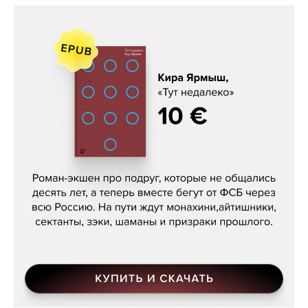
Кира Ярмыш, «Тут недалеко»