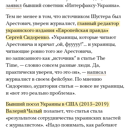
заявил
бывший советник «Интерфаксу-Украина».
Тем не менее в том, что источником Шустера был
Арестович, уверен журналист,
главный редактор 
украинского издания «Европейская правда» 
Сергей Сидоренко
. «Украинцы, которые читают
Арестовича и кричат „ой, фууууу!“… и украинцы,
читающие ровно того же Арестовича,
но записанного как „источник“ в статье The
Time, — словно совсем разные люди. Да,
практически уверен, что это он», —
написал
журналист в своем фейсбуке. По мнению
Сидоренко, аудитория статьи — вовсе не украинцы,
и «вот это реально проблема».
Бывший посол Украины в США (2015–2019) 
Валерий Чалый
полагает, что статья стала
«результатом сотрудничества украинских властей
с журналистом».
«Надо понимать, как работают