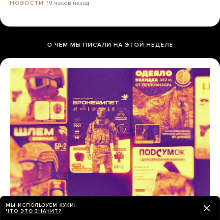
19 часов назад
НОВОСТИ
О ЧЕМ МЫ ПИСАЛИ НА ЭТОЙ НЕДЕЛЕ
МЫ ИСПОЛЬЗУЕМ КУКИ!
Украина утверждает, что Wildberries
ЧТО ЭТО ЗНАЧИТ?