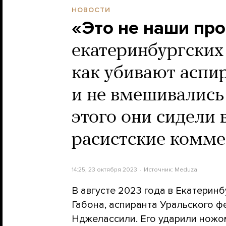
НОВОСТИ
«Это не наши пр
екатеринбургских
как убивают аспир
и не вмешивались 
этого они сидели 
расистские комм
14:25, 23 октября 2023
Источник:
Meduza
В августе 2023 года в Екатерин
Габона, аспиранта Уральского 
Нджелассили. Его ударили ножом