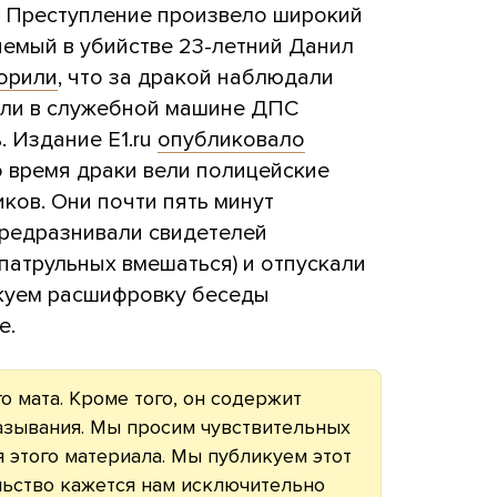
и. Преступление произвело широкий
емый в убийстве 23-летний Данил
орили
, что за дракой наблюдали
ели в служебной машине ДПС
. Издание E1.ru
опубликовало
о время драки вели полицейские
ков. Они почти пять минут
ередразнивали свидетелей
патрульных вмешаться) и отпускали
икуем расшифровку беседы
е.
о мата. Кроме того, он содержит
азывания. Мы просим чувствительных
 этого материала. Мы публикуем этот
ельство кажется нам исключительно