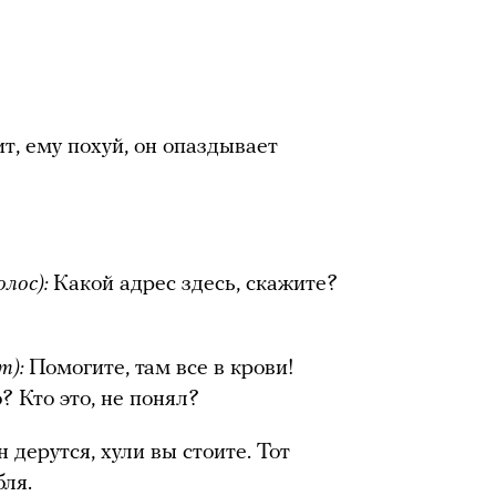
т, ему похуй, он опаздывает
олос):
Какой адрес здесь, скажите?
т):
Помогите, там все в крови!
? Кто это, не понял?
 дерутся, хули вы стоите. Тот
бля.