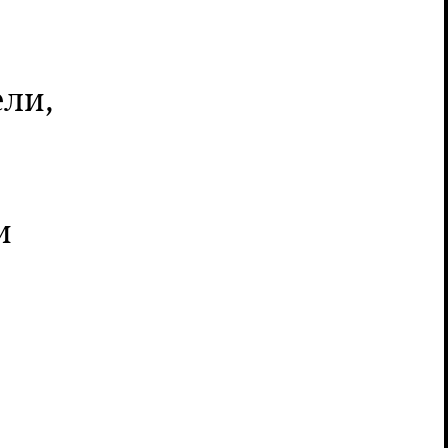
ли,
и