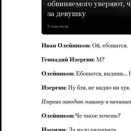
обвиняемого уверяют, ч
за девушку
3 года назад
Иван Олейников:
Ой, ебошатся.
Геннадий Изергин:
М?
Олейников:
Ебошатся, видишь… Ну
Изергин:
Ну бля, не видно ни хуя.
Изергин заводит машину и начинае
Олейников:
Че такое хочешь?
Изергин:
Да надо разогнать.