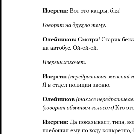
Изергин:
Вот это кадры, бля!
Говорят на другую тему.
Олейников:
Смотри! Старик бежи
на автобус. Ой-ой-ой.
Изергин хохочет.
Изергин
(передразнивая женский г
Я в отдел полиции звоню.
Олейников
(также передразнивае
(говорит обычным голосом)
Кто это
Изергин:
Да показывает, типа, вон
наебошил ему по ходу конкретно, 