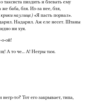
о таксиста пиздить и блевать ему
 же баба, бля. Из-за нее, бля,
крики на улице.)
«Я пасть порвал».
одарил. Надарил. Аж еле несет. Штаны
идно ни хуя.
-о-ой!
! А то че… А! Негры там.
негр-то? Тот его закрывает, типа,