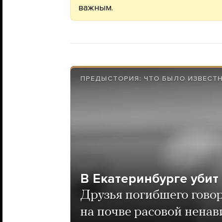
важным.
ПРЕДЫСТОРИЯ: ЧТО БЫЛО ИЗВЕСТ
В Екатеринбурге убит
Друзья погибшего гово
на почве расовой ненав