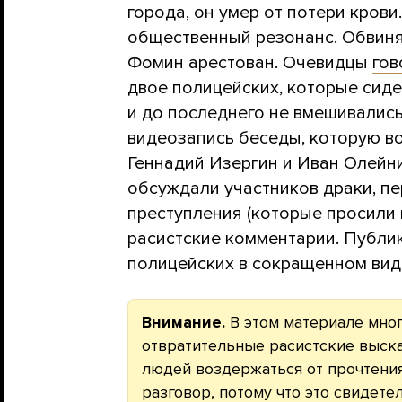
города, он умер от потери кров
общественный резонанс. Обвиня
Фомин арестован. Очевидцы
гов
двое полицейских, которые сид
и до последнего не вмешивались
видеозапись беседы, которую в
Геннадий Изергин и Иван Олейни
обсуждали участников драки, п
преступления (которые просили 
расистские комментарии. Публ
полицейских в сокращенном вид
Внимание.
В этом материале мног
отвратительные расистские выск
людей воздержаться от прочтения
разговор, потому что это свидет