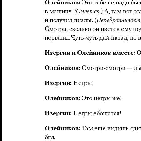
Олейников:
Это тебе не надо был
в машину.
(Смеется.)
А, там вот эта
и получил пизды. (
Передразнивает 
Смотри, сколько он цветов ему п
порваны. Чуть-чуть дай назад, не в
Изергин и Олейников вместе:
О
Олейников:
Смотри-смотри — дыщ
Изергин:
Негры!
Олейников:
Это негры же!
Изергин:
Негры ебошатся!
Олейников:
Там еще видишь один 
бля.