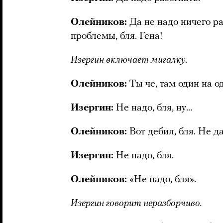
Олейников:
Да не надо ничего ра
проблемы, бля. Гена!
Изергин включает мигалку.
Олейников:
Ты че, там один на од
Изергин:
Не надо, бля, ну…
Олейников:
Вот дебил, бля. Не д
Изергин:
Не надо, бля.
Олейников:
«Не надо, бля».
Изергин говорит неразборчиво.