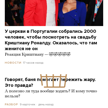
У церкви в Португалии собрались 2000
человек, чтобы посмотреть на свадьбу
Криштиану Роналду. Оказалось, что там
женится не он
Реакция Криштиану — 🤣🤣🤣🤣🤣
17 часов назад
НОВОСТИ
Говорят, баня помогает пережить жару.
Это правда?
А полезно ли туда вообще ходить? И кому точно
нельзя?
9 карточек
день назад
РАЗБОР