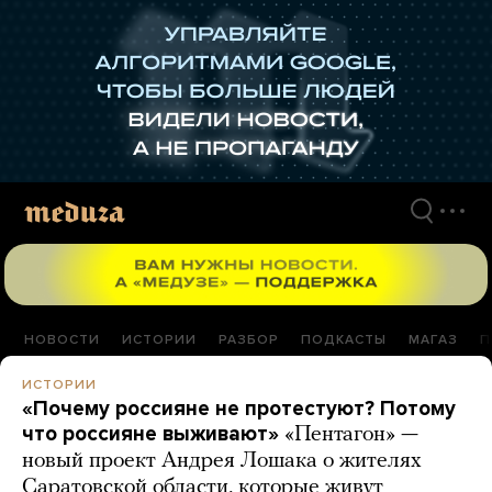
Перейти
к
материалам
НОВОСТИ
ИСТОРИИ
РАЗБОР
ПОДКАСТЫ
МАГАЗ
П
ИСТОРИИ
«Почему россияне не протестуют? Потому
что россияне выживают»
«Пентагон» —
новый проект Андрея Лошака о жителях
Саратовской области, которые живут