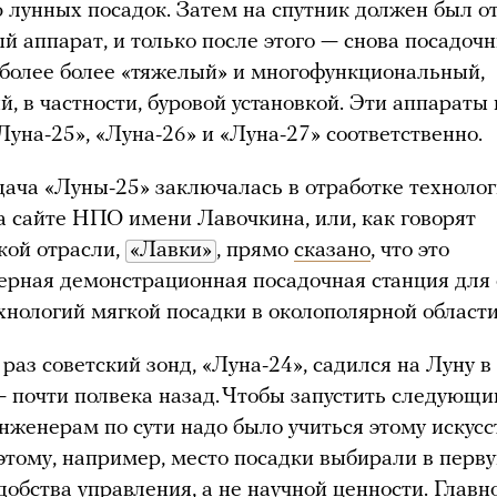
 лунных посадок. Затем на спутник должен был о
й аппарат, и только после этого — снова посадоч
 более более «тяжелый» и многофункциональный,
, в частности, буровой установкой. Эти аппараты
Луна-25», «Луна-26» и «Луна-27» соответственно.
дача «Луны-25» заключалась в отработке техноло
а сайте НПО имени Лавочкина, или, как говорят
кой отрасли,
«Лавки»
, прямо
сказано
, что это
рная демонстрационная посадочная станция для 
хнологий мягкой посадки в околополярной области
раз советский зонд, «Луна-24», садился на Луну 
— почти полвека назад. Чтобы запустить следующи
инженерам по сути надо было учиться этому искусс
тому, например, место посадки выбирали в перв
удобства управления, а не научной ценности. Главн