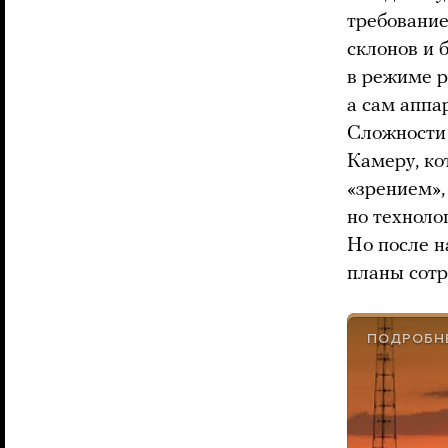
требование
склонов и 
в режиме р
а сам аппа
Сложности 
Камеру, ко
«зрением»,
но техноло
Но после н
планы сотр
ПОДРОБНЕ