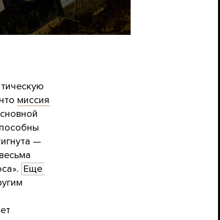
атическую
 что
миссия
основной
способны
тигнута —
 весьма
оса».
Еще 
ругим
лет