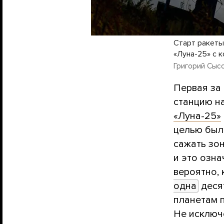
Старт ракеты
«Луна-25» с 
Григорий Сысое
Первая за
станцию на
«Луна-25»
целью был
сажать зон
и это озна
вероятно,
одна
деся
планетам 
Не исключе