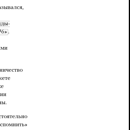
азывался,
нды-
96»
.
ими
ничество
кете
же
ции
ны.
стоятельно
вспомнить»