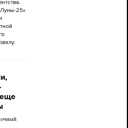
ентства.
«Луны-25»
и
тной
го
овалу.
и,
—
 еще
ы
дочный