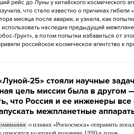
ий рейс до Луны у китайского космического аг
зучила, что стало известно о причинах гибели 
тора месяца после аварии, и узнала, как попытк
 использовать наследие предыдущей межплане
бос-Грунт», а потом попытки избавиться от это
ривели российское космическое агентство к пр
«Луной-25» стояли научные задач
вная цель миссии была в другом 
ь, что Россия и ее инженеры все
запускать межпланетные аппарат
оминания
о планах «Роскосмоса» отправить поса
е относятся ко второй половине 1990-х годов.