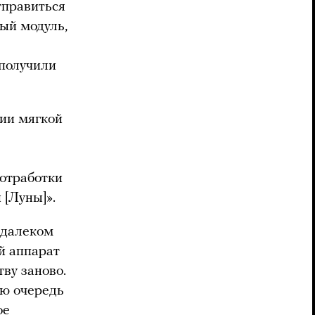
тправиться
ный модуль,
 получили
гии мягкой
отработки
 [Луны]».
в далеком
й аппарат
тву заново.
ую очередь
ое