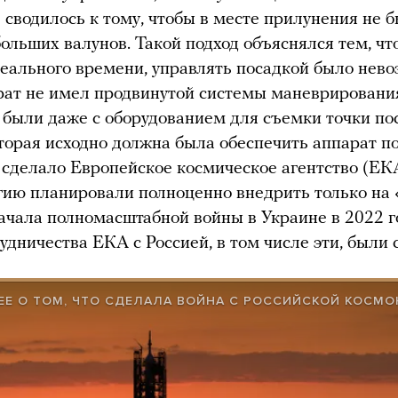
 сводилось к тому, чтобы в месте прилунения не 
больших валунов. Такой подход объяснялся тем, чт
еального времени, управлять посадкой было нево
рат не имел продвинутой системы маневрировани
были даже с оборудованием для съемки точки по
торая исходно должна была обеспечить аппарат 
 сделало Европейское космическое агентство (ЕК
гию планировали полноценно внедрить только на 
ачала полномасштабной войны в Украине в 2022 г
удничества ЕКА с Россией, в том числе эти, были 
Е О ТОМ, ЧТО СДЕЛАЛА ВОЙНА С РОССИЙСКОЙ КОСМ