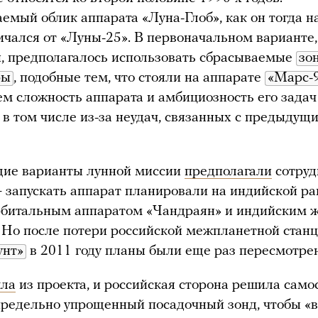
емый облик аппарата «Луна-Глоб», как он тогда н
ичался от «Луны-25». В первоначальном варианте,
и, предполагалось использовать сбрасываемые
зо
ры
, подобные тем, что стояли на аппарате
«Марс-
м сложность аппарата и амбициозность его задач
 в том числе из-за неудач, связанных с предыдущ
ие варианты лунной миссии
предполагали
сотруд
 запускать аппарат планировали на индийской ра
рбитальным аппаратом «Чандраян» и индийским 
 Но после потери российской межпланетной стан
унт»
в 2011 году планы были еще раз пересмотре
ла
из проекта, и российская сторона решила само
предельно упрощенный посадочный зонд, чтобы «