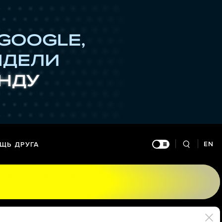
EN
ЩЬ ДРУГА