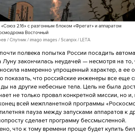
 «Союз 2.1б» с разгонным блоком «Фрегат» и аппаратом
космодрома Восточный
в / Спутник / imago images / Scanpix / LETA
 почти полвека попытка России посадить автом
 Луну закончилась неудачей — несмотря на то,
носила намеренно упрощенный характер, а ее 
о показать, что российские инженеры все еще 
ды на другие небесные тела. Цель не была дос
чает не только провал конкретной миссии, но и,
 конец всей межпланетной программы «Роскосм
тилетняя пауза между запусками аппаратов к д
попросту сделает программу бессмысленной.
но, что к тому времени проще будет купить би