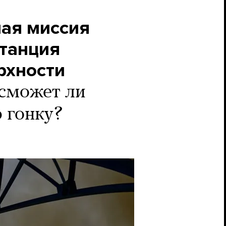
ная миссия
станция
рхности
сможет ли
 гонку?