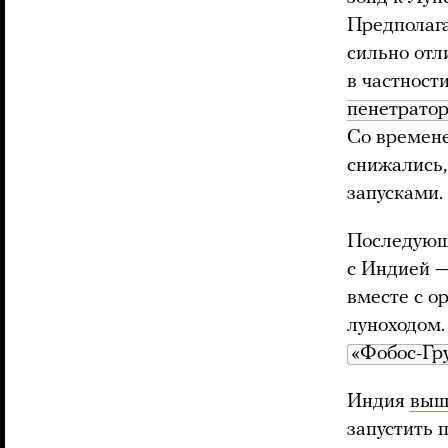
Предполага
сильно отл
в частност
пенетрато
Со времене
снижались,
запусками.
Последующ
с Индией —
вместе с о
луноходом.
«Фобос-Гр
Индия
выш
запустить 