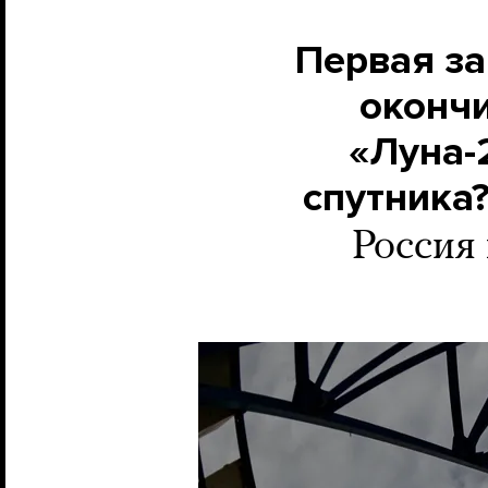
Первая за
окончи
«Луна-
спутника?
Россия