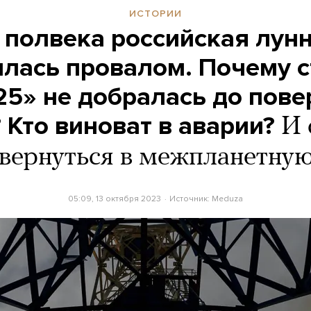
ИСТОРИИ
 полвека российская лун
лась провалом. Почему 
25» не добралась до пове
 Кто виноват в аварии?
И 
 вернуться в межпланетную
05:09, 13 октября 2023
Источник:
Meduza