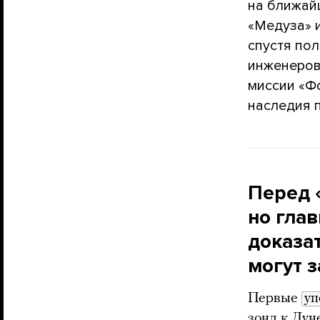
на ближайш
«Медуза» и
спустя пол
инженеров
миссии «Фо
наследия п
Перед 
но гла
доказат
могут 
Первые
уп
зонд к Лун