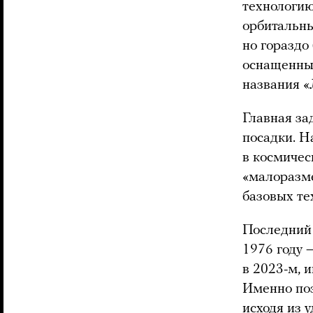
технологию
орбитальны
но гораздо
оснащенный
названия «
Главная за
посадки. Н
в космичес
«малоразме
базовых те
Последний 
1976 году 
в 2023-м, 
Именно поэ
исходя из 