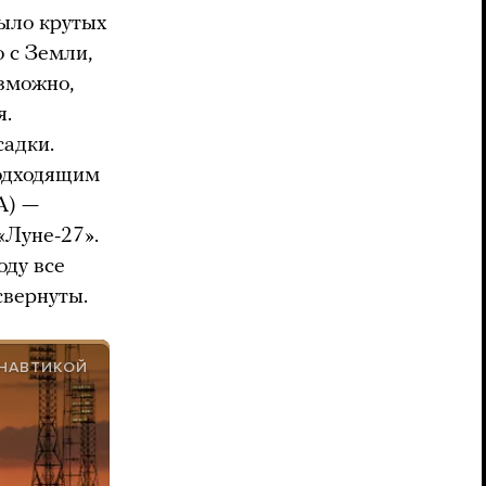
было крутых
о с Земли,
зможно,
я.
садки.
подходящим
А) —
«Луне-27».
оду все
свернуты.
ОНАВТИКОЙ