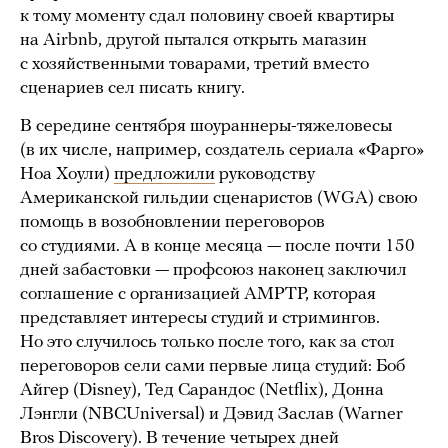
к тому моменту сдал половину своей квартиры
на Airbnb, другой пытался открыть магазин
с хозяйственными товарами, третий вместо
сценариев сел писать книгу.
В середине сентября шоураннеры-тяжеловесы
(в их числе, например, создатель сериала «Фарго»
Ноа Хоули)
предложили
руководству
Американской гильдии сценаристов (WGA) свою
помощь в возобновлении переговоров
со студиями. А в конце месяца — после почти 150
дней забастовки — профсоюз наконец заключил
соглашение с организацией AMPTP, которая
представляет интересы студий и стримингов.
Но это случилось только после того, как за стол
переговоров сели сами первые лица студий: Боб
Айгер (Disney), Тед Сарандос (Netflix), Донна
Лэнгли (NBCUniversal) и Дэвид Заслав (Warner
Bros Discovery). В течение четырех дней