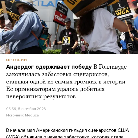
ИСТОРИИ
Андердог одерживает победу
В Голливуде
закончилась забастовка сценаристов,
ставшая одной из самых громких в истории.
Ее организаторам удалось добиться
невероятных результатов
05:59, 5 октября 2023
Источник:
Meduza
В начале мая Американская гильдия сценаристов США
(WGA) объявила о начале забастовки, которая стала