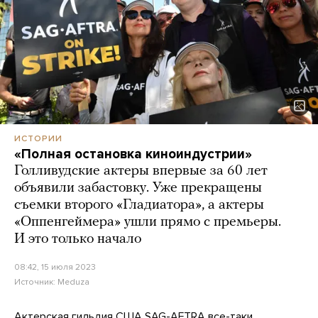
ИСТОРИИ
«Полная остановка киноиндустрии»
Голливудские актеры впервые за 60 лет
объявили забастовку. Уже прекращены
съемки второго «Гладиатора», а актеры
«Оппенгеймера» ушли прямо с премьеры.
И это только начало
08:42, 15 июля 2023
Источник:
Meduza
Актерская гильдия США SAG-AFTRA все-таки