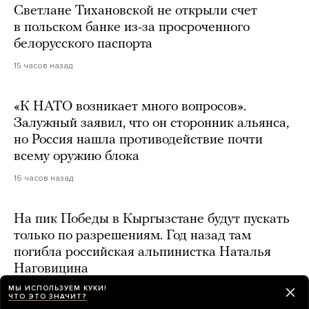
Светлане Тихановской не открыли счет
в польском банке из-за просроченного
белорусского паспорта
15 часов назад
«К НАТО возникает много вопросов».
Залужный заявил, что он сторонник альянса,
но Россия нашла противодействие почти
всему оружию блока
16 часов назад
На пик Победы в Кыргызстане будут пускать
только по разрешениям. Год назад там
погибла российская альпинистка Наталья
Наговицина
МЫ ИСПОЛЬЗУЕМ КУКИ!
14 часов назад
ЧТО ЭТО ЗНАЧИТ?