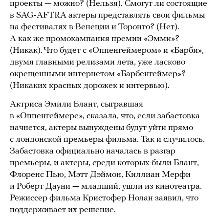
проекты — можно? (Нельзя). Смогут ли состоящие
в SAG-AFTRA актеры представлять свои фильмы
на фестивалях в Венеции и Торонто? (Нет).
А как же промокампания премии «Эмми»?
(Никак). Что будет с «Оппенгеймером» и «Барби»,
двумя главными релизами лета, уже ласково
окрещенными интернетом «Барбенгеймер»?
(Никаких красных дорожек и интервью).
Актриса Эмили Блант, сыгравшая
в «Оппенгеймере», сказала, что, если забастовка
начнется, актеры вынуждены будут уйти прямо
с лондонской премьеры фильма. Так и случилось.
Забастовка официально началась в разгар
премьеры, и актеры, среди которых были Блант,
Флоренс Пью, Мэтт Дэймон, Киллиан Мерфи
и Роберт Дауни — младший, ушли из кинотеатра.
Режиссер фильма Кристофер Нолан заявил, что
поддерживает их решение.