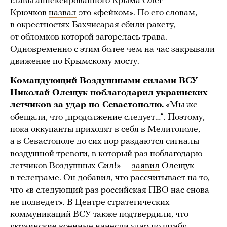
главы аннексированного Крыма Олег
Крючков
назвал
это «фейком». По его словам,
в окрестностях Бахчисарая сбили ракету,
от обломков которой загорелась трава.
Одновременно с этим более чем на час
закрывали
движение по Крымскому мосту.
Командующий Воздушными силами ВСУ
Николай Олещук поблагодарил украинских
летчиков за удар по Севастополю.
«Мы же
обещали, что „продолжение следует…“. Поэтому,
пока оккупанты приходят в себя в Мелитополе,
а в Севастополе до сих пор раздаются сигналы
воздушной тревоги, в который раз поблагодарю
летчиков Воздушных Сил!» —
заявил
Олещук
в телеграме. Он добавил, что рассчитывает на то,
что «в следующий раз российская ПВО нас снова
не подведет». В Центре стратегических
коммуникаций ВСУ также
подтвердили
, что
украинские военные нанесли удар по штабу