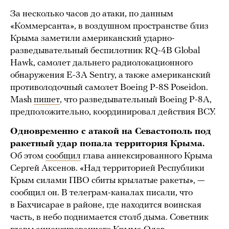
За несколько часов до атаки, по данным
«Коммерсанта», в воздушном пространстве близ
Крыма заметили американский ударно-
разведывательный беспилотник RQ-4B Global
Hawk, самолет дальнего радиолокационного
обнаружения E-3A Sentry, а также американский
противолодочный самолет Boeing P-8S Poseidon.
Mash
пишет
, что разведывательный Boeing P-8A,
предположительно, координировал действия ВСУ.
Одновременно с атакой на Севастополь под
ракетный удар попала территория Крыма.
Об этом
сообщил
глава аннексированного Крыма
Сергей Аксенов. «Над территорией Республики
Крым силами ПВО сбиты крылатые ракеты», —
сообщил он. В телеграм-каналах писали, что
в Бахчисарае в районе, где находится воинская
часть, в небо поднимается столб дыма. Советник