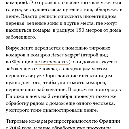
комаров). Это произошло после того, как у жителя
города, вернувшегося из путешествия, обнаружили
денге. Власти решили опрыскать инсектицидом
деревья, зеленые зоны и другие места, где могут
находиться комары, в радиусе 150 метров от дома
заболевшего.
Вирус денге
передается
с помощью тигровых
комаров и комаров
Aedes aegypti
(второй вид
во Франции
не встречается
): они должны укусить
заболевшего человека, а следующим укусом
передать вирус. Опрыскивание инсектицидом
нужно для того, чтобы уничтожить комаров,
передающих заболевание. В одном из пригородов
Парижа в ночь на 2 сентября проведут такую же
обработку рядом с домом еще одного человека,
у которого тоже диагностировали денге.
Тигровые комары распространяются по Франции
с 2004 года, и такие обработки уже проходили