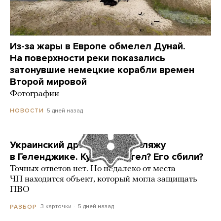
Из-за жары в Европе обмелел Дунай.
На поверхности реки показались
затонувшие немецкие корабли времен
Второй мировой
Фотографии
5 дней назад
НОВОСТИ
Украинский дрон попал по пляжу
в Геленджике. Куда он летел? Его сбили?
Точных ответов нет. Но недалеко от места
ЧП находится объект, который могла защищать
ПВО
3 карточки
5 дней назад
РАЗБОР