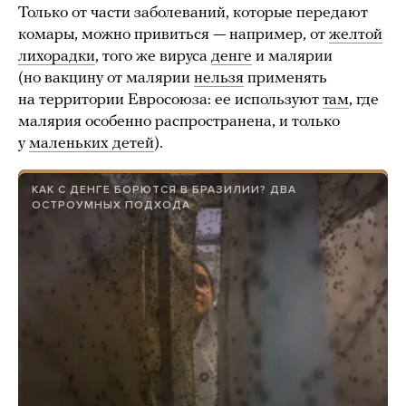
Только от части заболеваний, которые передают
комары, можно привиться — например, от
желтой
лихорадки
, того же вируса
денге
и малярии
(но вакцину от малярии
нельзя
применять
на территории Евросоюза: ее используют
там
, где
малярия особенно распространена, и только
у
маленьких детей
).
КАК С ДЕНГЕ БОРЮТСЯ В БРАЗИЛИИ? ДВА
ОСТРОУМНЫХ ПОДХОДА