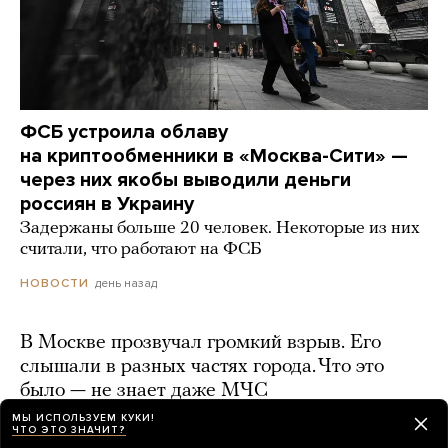
ФСБ устроила облаву
на криптообменники в «Москва-Сити» —
через них якобы выводили деньги
россиян в Украину
Задержаны больше 20 человек. Некоторые из них
считали, что работают на ФСБ
день назад
НОВОСТИ
В Москве прозвучал громкий взрыв. Его
слышали в разных частях города. Что это
было — не знает даже МЧС
МЫ ИСПОЛЬЗУЕМ КУКИ!
день назад
ЧТО ЭТО ЗНАЧИТ?