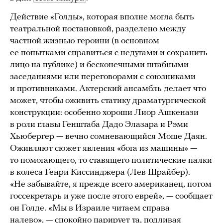
Действие «Голды», которая вполне могла быть
театральной постановкой, разделено между
частной жизнью героини (в основном
ее попытками справиться с недугами и сохранить
лицо на публике) и бесконечными штабными
заседаниями или переговорами с союзниками
и противниками. Актерский ансамбль делает что
может, чтобы оживить статику драматургической
конструкции: особенно хороши Лиор Ашкенази
в роли главы Генштаба Дадо Элазара и Рэми
Хьюбергер — вечно сомневающийся Моше Даян.
Оживляют сюжет явления «бога из машины» —
то помогающего, то ставящего политические палки
в колеса Генри Киссинджера (Лев Шрайбер).
«Не забывайте, я прежде всего американец, потом
госсекретарь и уже после этого еврей», — сообщает
он Голде. «Мы в Израиле читаем справа
налево», — спокойно парирует та, подливая