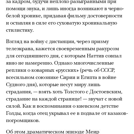
за кадром, будучи неплохо разыгранными при
помощи звука, и лишь иногда возникают в черно-
белой хронике, придавая фильму достоверности
и оставляя в силе его суховатую хроникальную
стилистику.
Взгляд на войну с дистанции, через призму
телеэкрана, кажется своевременным ракурсом
для сегодняшнего дня, с которым Наттив совпал
явно не намеренно. Однако многочисленные
реплики о коварных «русских» (речь об СССР,
всесильном союзнике Сирии и Египта в войне
Судного дня), которые несут миру лишь
страдания, — взять хоть Толстого с Достоевским,
страдание на каждой странице! — звучат с новой
силой. Как и воспоминания о киевском детстве
Голды, когда отец укрывал ее в подвале от казаков-
погромщиков.
Об этом драматическом эпизоде Меир