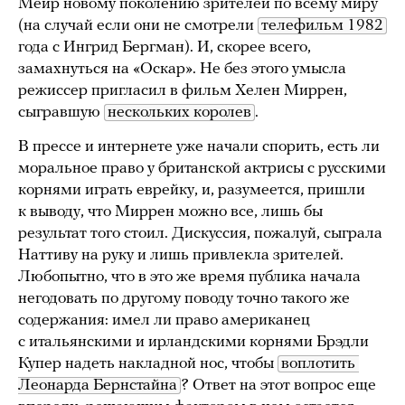
Меир новому поколению зрителей по всему миру
(на случай если они не смотрели
телефильм 1982
года с Ингрид Бергман). И, скорее всего,
замахнуться на «Оскар». Не без этого умысла
режиссер пригласил в фильм Хелен Миррен,
сыгравшую
нескольких королев
.
В прессе и интернете уже начали спорить, есть ли
моральное право у британской актрисы с русскими
корнями играть еврейку, и, разумеется, пришли
к выводу, что Миррен можно все, лишь бы
результат того стоил. Дискуссия, пожалуй, сыграла
Наттиву на руку и лишь привлекла зрителей.
Любопытно, что в это же время публика начала
негодовать по другому поводу точно такого же
содержания: имел ли право американец
с итальянскими и ирландскими корнями Брэдли
Купер надеть накладной нос, чтобы
воплотить 
Леонарда Бернстайна
? Ответ на этот вопрос еще