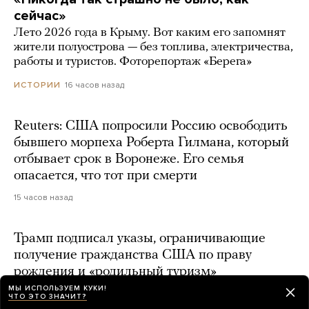
сейчас»
Лето 2026 года в Крыму. Вот каким его запомнят
жители полуострова — без топлива, электричества,
работы и туристов. Фоторепортаж «Берега»
16 часов назад
ИСТОРИИ
Reuters: США попросили Россию освободить
бывшего морпеха Роберта Гилмана, который
отбывает срок в Воронеже. Его семья
опасается, что тот при смерти
15 часов назад
Трамп подписал указы, ограничивающие
получение гражданства США по праву
рождения и «родильный туризм»
МЫ ИСПОЛЬЗУЕМ КУКИ!
14 часов назад
ЧТО ЭТО ЗНАЧИТ?