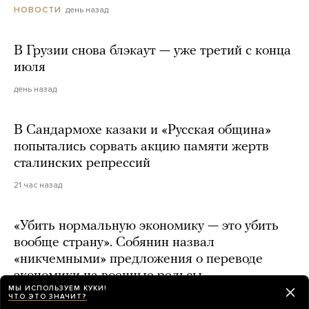
день назад
НОВОСТИ
В Грузии снова блэкаут — уже третий с конца
июля
день назад
В Сандармохе казаки и «Русская община»
попытались сорвать акцию памяти жертв
сталинских репрессий
21 час назад
«Убить нормальную экономику — это убить
вообще страну». Собянин назвал
«никчемными» предложения о переводе
экономики на военные рельсы
МЫ ИСПОЛЬЗУЕМ КУКИ!
ЧТО ЭТО ЗНАЧИТ?
день назад