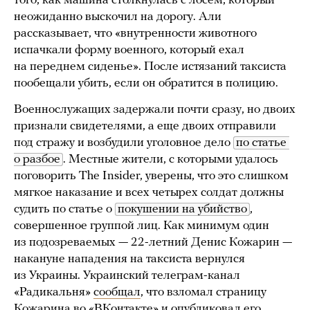
того, как машина столкнулась с лосем, который
неожиданно выскочил на дорогу. Али
рассказывает, что «внутренности животного
испачкали форму военного, который ехал
на переднем сиденье». После истязаний таксиста
пообещали убить, если он обратится в полицию.
Военнослужащих задержали почти сразу, но двоих
признали свидетелями, а еще двоих отправили
под стражу и возбудили уголовное дело
по статье 
о разбое
. Местные жители, с которыми удалось
поговорить The Insider, уверены, что это слишком
мягкое наказание и всех четырех солдат должны
судить по статье о
покушении на убийство
,
совершенное группой лиц. Как минимум один
из подозреваемых — 22-летний Денис Кожарин —
накануне нападения на таксиста вернулся
из Украины. Украинский телеграм-канал
«Радикальня»
сообщал
, что взломал страницу
Кожарина во «ВКонтакте» и опубликовал его