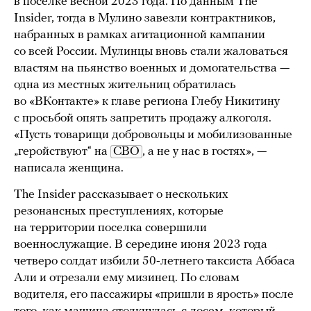
в поселке весной 2023 года. По данным The
Insider, тогда в Мулино завезли контрактников,
набранных в рамках агитационной кампании
со всей России. Мулинцы вновь стали жаловаться
властям на пьянство военных и домогательства —
одна из местных жительниц обратилась
во «ВКонтакте» к главе региона Глебу Никитину
с просьбой опять запретить продажу алкоголя.
«Пусть товарищи добровольцы и мобилизованные
„геройствуют“ на
СВО
, а не у нас в гостях», —
написала женщина.
The Insider рассказывает о нескольких
резонансных преступлениях, которые
на территории поселка совершили
военнослужащие. В середине июня 2023 года
четверо солдат избили 50-летнего таксиста Аббаса
Али и отрезали ему мизинец. По словам
водителя, его пассажиры «пришли в ярость» после