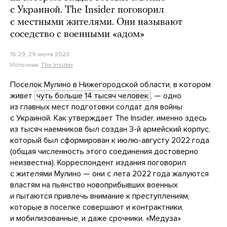
с Украиной. The Insider поговорил
с местными жителями. Они называют
соседство с военными «адом»
16:29, 29 июля 2023
Источник:
The Insider
Поселок Мулино в Нижегородской области, в котором
живет
чуть больше 14 тысяч человек
, — одно
из главных мест подготовки солдат для войны
с Украиной. Как утверждает The Insider, именно здесь
из тысяч наемников был создан 3-й армейский корпус,
который был сформирован к июлю-августу 2022 года
(общая численность этого соединения достоверно
неизвестна). Корреспондент издания поговорил
с жителями Мулино — они с лета 2022 года жалуются
властям на пьянство новоприбывших военных
и пытаются привлечь внимание к преступлениям,
которые в поселке совершают и контрактники,
и мобилизованные, и даже срочники. «Медуза»