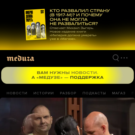
Перейти
к
материалам
НОВОСТИ
ИСТОРИИ
РАЗБОР
ПОДКАСТЫ
МАГАЗ
П