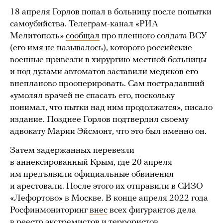
18 апреля Горлов попал в больницу после попытки
самоубийства. Телеграм-канал «РИА
Мелитополь»
сообщал
про пленного солдата ВСУ
(его имя не называлось), которого российские
военные привезли в хирургию местной больницы
и под дулами автоматов заставили медиков его
внепланово прооперировать. Сам пострадавший
«умолял врачей не спасать его, поскольку
понимал, что пытки над ним продолжатся», писало
издание. Позднее Горлов подтвердил своему
адвокату Марии Эйсмонт, что это был именно он.
Затем задержанных перевезли
в аннексированный Крым, где 20 апреля
им предъявили официальные обвинения
и арестовали. После этого их отправили в СИЗО
«Лефортово» в Москве. В конце апреля 2022 года
Росфинмониторинг
внес
всех фигурантов дела
в реестр экстремистов и террористов.