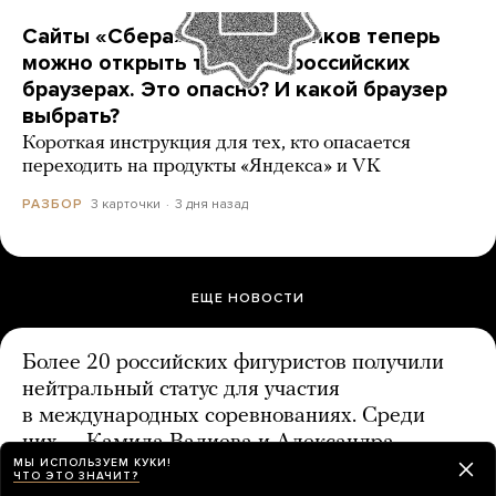
Сайты «Сбера» и других банков теперь
можно открыть только в российских
браузерах. Это опасно? И какой браузер
выбрать?
Короткая инструкция для тех, кто опасается
переходить на продукты «Яндекса» и VK
3 карточки
3 дня назад
РАЗБОР
ЕЩЕ НОВОСТИ
Более 20 российских фигуристов получили
нейтральный статус для участия
в международных соревнованиях. Среди
них — Камила Валиева и Александра
МЫ ИСПОЛЬЗУЕМ КУКИ!
Трусова
ЧТО ЭТО ЗНАЧИТ?