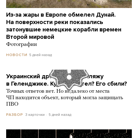
Из-за жары в Европе обмелел Дунай.
На поверхности реки показались
затонувшие немецкие корабли времен
Второй мировой
Фотографии
5 дней назад
НОВОСТИ
Украинский дрон попал по пляжу
в Геленджике. Куда он летел? Его сбили?
Точных ответов нет. Но недалеко от места
ЧП находится объект, который могла защищать
ПВО
3 карточки
5 дней назад
РАЗБОР