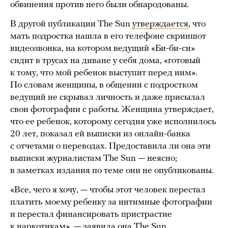
обвинения против него были обнародованы.
В другой публикации The Sun
утверждается
, что
мать подростка нашла в его телефоне скриншот
видеозвонка, на котором ведущий «Би-би-си»
сидит в трусах на диване у себя дома, «готовый
к тому, что мой ребенок выступит перед ним».
По словам женщины, в общении с подростком
ведущий не скрывал личность и даже присылал
свои фотографии с работы. Женщина утверждает,
что ее ребенок, которому сегодня уже исполнилось
20 лет, показал ей выписки из онлайн-банка
с отчетами о переводах. Предоставила ли она эти
выписки журналистам The Sun — неясно;
в заметках издания по теме они не опубликованы.
«Все, чего я хочу, — чтобы этот человек перестал
платить моему ребенку за интимные фотографии
и перестал финансировать пристрастие
к наркотикам», — заявила она The Sun,