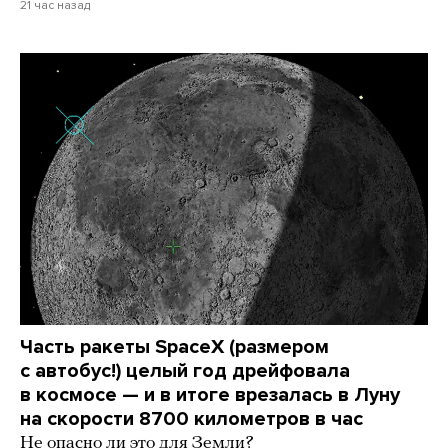
21 час назад
Часть ракеты SpaceX (размером
с автобус!) целый год дрейфовала
в космосе — и в итоге врезалась в Луну
на скорости 8700 километров в час
Не опасно ли это для Земли?