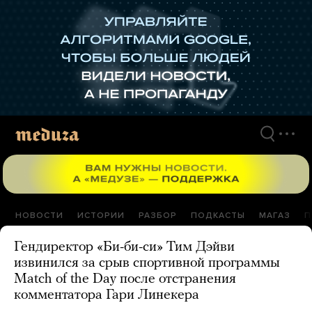
Перейти
к
материалам
НОВОСТИ
ИСТОРИИ
РАЗБОР
ПОДКАСТЫ
МАГАЗ
П
Гендиректор «Би-би-си» Тим Дэйви
извинился за срыв спортивной программы
Match of the Day после отстранения
комментатора Гари Линекера