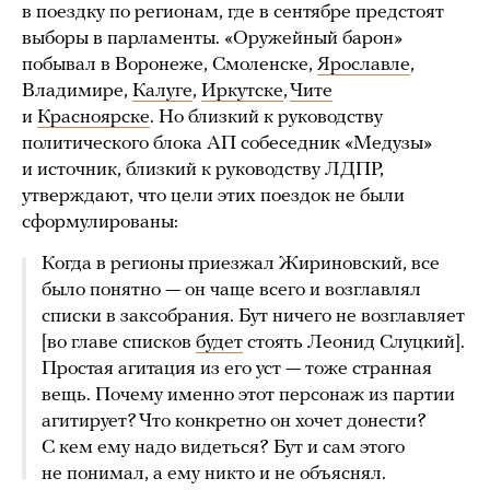
в поездку по регионам, где в сентябре предстоят
выборы в парламенты. «Оружейный барон»
побывал в Воронеже, Смоленске,
Ярославле
,
Владимире,
Калуге
,
Иркутске
,
Чите
и
Красноярске
. Но близкий к руководству
политического блока АП собеседник «Медузы»
и источник, близкий к руководству ЛДПР,
утверждают, что цели этих поездок не были
сформулированы:
Когда в регионы приезжал Жириновский, все
было понятно — он чаще всего и возглавлял
списки в заксобрания. Бут ничего не возглавляет
[во главе списков
будет
стоять Леонид Слуцкий].
Простая агитация из его уст — тоже странная
вещь. Почему именно этот персонаж из партии
агитирует? Что конкретно он хочет донести?
С кем ему надо видеться? Бут и сам этого
не понимал, а ему никто и не объяснял.