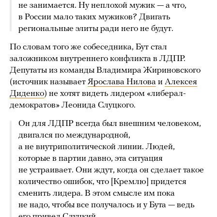
не занимается. Ну неплохой мужик — а что,
в России мало таких мужиков? Двигать
региональные элиты ради него не будут.
По словам того же собеседника, Бут стал
заложником внутреннего конфликта в ЛДПР.
Депутаты из команды Владимира Жириновского
(источник называет
Ярослава Нилова
и
Алексея
Диденко
) не хотят видеть лидером «либерал-
демократов» Леонида Слуцкого.
Он для ЛДПР всегда был внешним человеком,
двигался по международной,
а не внутриполитической линии. Людей,
которые в партии давно, эта ситуация
не устраивает. Они ждут, когда он сделает такое
количество ошибок, что [Кремлю] придется
сменить лидера. В этом смысле им пока
не надо, чтобы все получалось и у Бута — ведь
его привел Слуцкий.