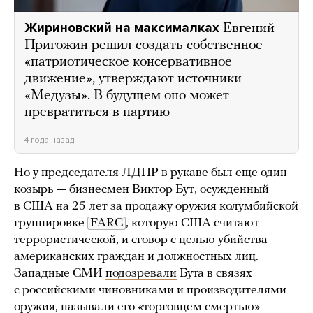
Жириновский на максималках
Евгений
Пригожин решил создать собственное
«патриотическое консервативное
движение», утверждают источники
«Медузы». В будущем оно может
превратиться в партию
4 года назад
Но у председателя ЛДПР в рукаве был еще один
козырь — бизнесмен Виктор Бут,
осужденный
в США на 25 лет за продажу оружия колумбийской
группировке
FARC
, которую США считают
террористической, и сговор с целью убийства
американских граждан и должностных лиц.
Западные СМИ
подозревали
Бута в связях
с российскими чиновниками и производителями
оружия, называли его «торговцем смертью»