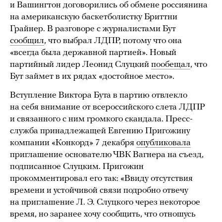
и Вашингтон договорились об обмене россиянина
на американскую баскетболистку Бриттни
Грайнер. В разговоре с журналистами Бут
сообщил
, что выбрал ЛДПР, потому что она
«всегда была державной партией». Новый
партийный лидер Леонид Слуцкий
пообещал
, что
Бут займет в их рядах «достойное место».
Вступление Виктора Бута в партию отвлекло
на себя внимание от всероссийского слета ЛДПР
и связанного с ним громкого скандала. Пресс-
служба принадлежащей Евгению Пригожину
компании «Конкорд» 7 декабря
опубликовала
приглашение основателю ЧВК Вагнера на съезд,
подписанное Слуцким. Пригожин
прокомментировал его так: «Ввиду отсутствия
времени и устойчивой связи подробно отвечу
на приглашение Л. Э. Слуцкого через некоторое
время, но заранее хочу сообщить, что отношусь