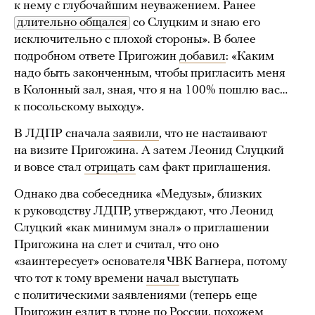
к нему с глубочайшим неуважением. Ранее
длительно общался
со Слуцким и знаю его
исключительно с плохой стороны». В более
подробном ответе Пригожин
добавил
: «Каким
надо быть законченным, чтобы пригласить меня
в Колонный зал, зная, что я на 100% пошлю вас…
к посольскому выходу».
В ЛДПР сначала
заявили
, что не настаивают
на визите Пригожина. А затем Леонид Слуцкий
и вовсе стал
отрицать
сам факт приглашения.
Однако два собеседника «Медузы», близких
к руководству ЛДПР, утверждают, что Леонид
Слуцкий «как минимум знал» о приглашении
Пригожина на слет и считал, что оно
«заинтересует» основателя ЧВК Вагнера, потому
что тот к тому времени
начал
выступать
с политическими заявлениями (теперь еще
Пригожин
ездит
в турне по России, похожем