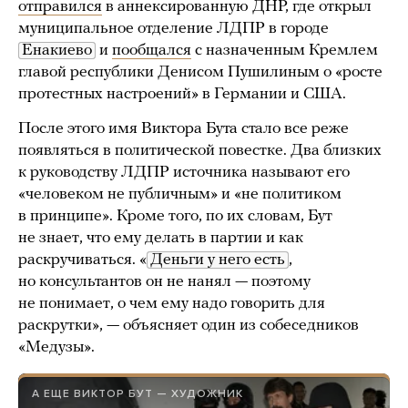
отправился
в аннексированную ДНР, где открыл
муниципальное отделение ЛДПР в городе
Енакиево
и
пообщался
с назначенным Кремлем
главой республики Денисом Пушилиным о «росте
протестных настроений» в Германии и США.
После этого имя Виктора Бута стало все реже
появляться в политической повестке. Два близких
к руководству ЛДПР источника называют его
«человеком не публичным» и «не политиком
в принципе». Кроме того, по их словам, Бут
не знает, что ему делать в партии и как
раскручиваться. «
Деньги у него есть
,
но консультантов он не нанял — поэтому
не понимает, о чем ему надо говорить для
раскрутки», — объясняет один из собеседников
«Медузы».
А ЕЩЕ ВИКТОР БУТ — ХУДОЖНИК