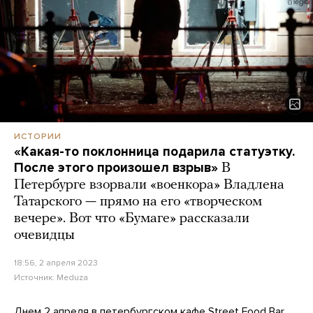
ИСТОРИИ
«Какая-то поклонница подарила статуэтку.
После этого произошел взрыв»
В
Петербурге взорвали «военкора» Владлена
Татарского — прямо на его «творческом
вечере». Вот что «Бумаге» рассказали
очевидцы
18:56, 2 апреля 2023
Источник:
Meduza
Днем 2 апреля в петербургском кафе Street Food Bar