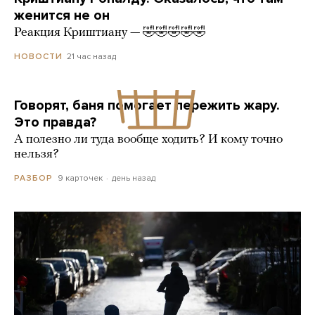
женится не он
Реакция Криштиану — 🤣🤣🤣🤣🤣
21 час назад
НОВОСТИ
Говорят, баня помогает пережить жару.
Это правда?
А полезно ли туда вообще ходить? И кому точно
нельзя?
9 карточек
день назад
РАЗБОР