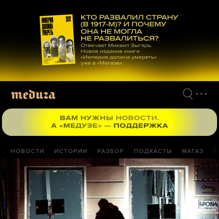
Перейти
к
материалам
НОВОСТИ
ИСТОРИИ
РАЗБОР
ПОДКАСТЫ
МАГАЗ
П