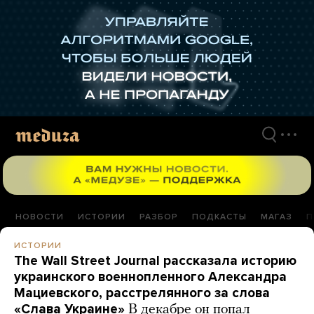
Перейти
к
материалам
НОВОСТИ
ИСТОРИИ
РАЗБОР
ПОДКАСТЫ
МАГАЗ
П
ИСТОРИИ
The Wall Street Journal рассказала историю
украинского военнопленного Александра
Мациевского, расстрелянного за слова
«Слава Украине»
В декабре он попал