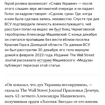
Герой ролика произносит: «Слава Украине» — после
этого слышен звук автоматной очереди, и он падает.
Голос за кадром говорит: «Сдохни, сука». Где, когда
и кем была сделана запись, неизвестно. Спустя три дня
ВСУ подтвердили личность военнослужащего, чей
расстрел попал на видео: им
был
боец Черниговской
теробороны Александр Мациевский. С конца декабря
он считался пропавшим без вести вблизи поселка
Красная Гора в Донецкой области. По данным ВСУ,
он был расстрелян 30 декабря; его тело вернули
домой в феврале 2023 года. Издание The Wall Street
Journal рассказало
историю
Мациевского. «Медуза»
публикует пересказ этой статьи.
«Он показал, что дух Украины несокрушим», —
сказала The Wall Street Journal Прасковья Демчук,
мать 42-летнего Александра Мациевского,
получившая орден «Золотая Звезда» от его имени.