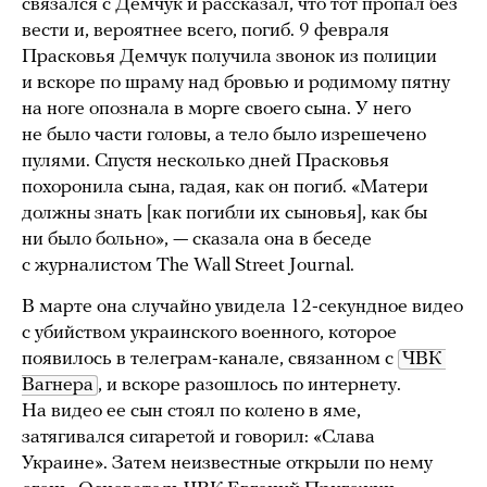
связался с Демчук и рассказал, что тот пропал без
вести и, вероятнее всего, погиб. 9 февраля
Прасковья Демчук получила звонок из полиции
и вскоре по шраму над бровью и родимому пятну
на ноге опознала в морге своего сына. У него
не было части головы, а тело было изрешечено
пулями. Спустя несколько дней Прасковья
похоронила сына, гадая, как он погиб. «Матери
должны знать [как погибли их сыновья], как бы
ни было больно», — сказала она в беседе
с журналистом The Wall Street Journal.
В марте она случайно увидела 12-секундное видео
с убийством украинского военного, которое
появилось в телеграм-канале, связанном с
ЧВК 
Вагнера
, и вскоре разошлось по интернету.
На видео ее сын стоял по колено в яме,
затягивался сигаретой и говорил: «Слава
Украине». Затем неизвестные открыли по нему