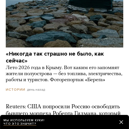
«Никогда так страшно не было, как
сейчас»
Лето 2026 года в Крыму. Вот каким его запомнят
жители полуострова — без топлива, электричества,
работы и туристов. Фоторепортаж «Берега»
день назад
ИСТОРИИ
Reuters: США попросили Россию освободить
бывшего морпеха Роберта Гилмана, который
отбывает срок в Воронеже. Его семья
МЫ ИСПОЛЬЗУЕМ КУКИ!
ЧТО ЭТО ЗНАЧИТ?
опасается, что тот при смерти