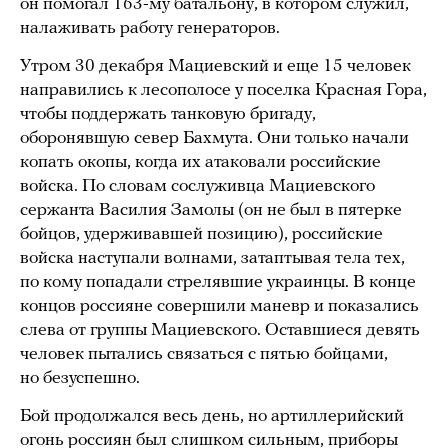
он помогал 163-му батальону, в котором служил,
налаживать работу генераторов.
Утром 30 декабря Мациевский и еще 15 человек
направились к лесополосе у поселка Красная Гора,
чтобы поддержать танковую бригаду,
оборонявшую север Бахмута. Они только начали
копать окопы, когда их атаковали российские
войска. По словам сослуживца Мациевского
сержанта Василия Замолы (он не был в пятерке
бойцов, удерживавшей позицию), российские
войска наступали волнами, затаптывая тела тех,
по кому попадали стрелявшие украинцы. В конце
концов россияне совершили маневр и показались
слева от группы Мациевского. Оставшиеся девять
человек пытались связаться с пятью бойцами,
но безуспешно.
Бой продолжался весь день, но артиллерийский
огонь россиян был слишком сильным, приборы