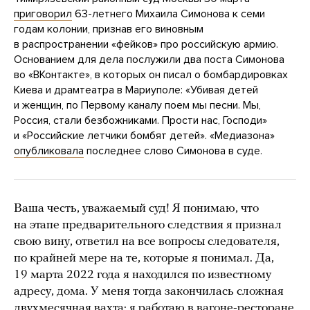
приговорил
63-летнего Михаила Симонова к семи
годам колонии, признав его виновным
в распространении «фейков» про российскую армию.
Основанием для дела послужили два поста Симонова
во «ВКонтакте», в которых он писал о бомбардировках
Киева и драмтеатра в Мариуполе: «Убивая детей
и женщин, по Первому каналу поем мы песни. Мы,
Россия, стали безбожниками. Прости нас, Господи»
и «Российские летчики бомбят детей». «Медиазона»
опубликовала
последнее слово Симонова в суде.
Ваша честь, уважаемый суд! Я понимаю, что
на этапе предварительного следствия я признал
свою вину, ответил на все вопросы следователя,
по крайней мере на те, которые я понимал. Да,
19 марта 2022 года я находился по известному
адресу, дома. У меня тогда закончилась сложная
двухмесячная вахта: я работаю в вагоне-ресторане