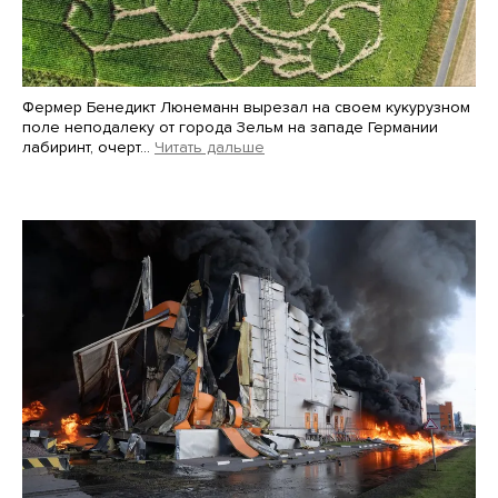
Фермер Бенедикт Люнеманн вырезал на своем кукурузном
поле неподалеку от города Зельм на западе Германии
лабиринт, очерт…
Читать дальше
Martin Meissner / AP / Scanpix / LETA