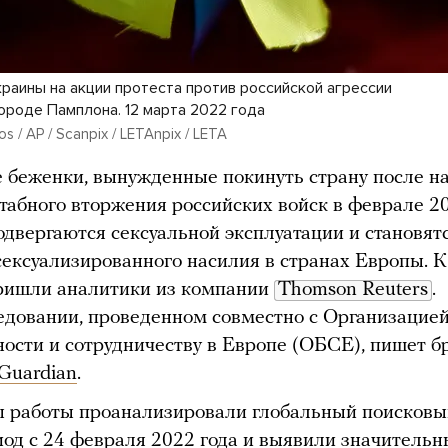
краины на акции протеста против российской агрессии
городе Памплона. 12 марта 2022 года
os / AP / Scanpix / LETAnpix / LETA
 беженки, вынужденные покинуть страну после н
абного вторжения российских войск в феврале 20
одвергаются сексуальной эксплуатации и становят
ексуализированного насилия в странах Европы. К
ришли аналитики из компании
Thomson Reuters
.
едовании, проведенном совместно с Организацие
ности и сотрудничеству в Европе (ОБСЕ), пишет б
Guardian
.
 работы проанализировали глобальный поисковы
иод с 24 февраля 2022 года и выявили значительн