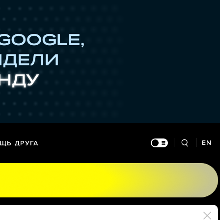
EN
ЩЬ ДРУГА