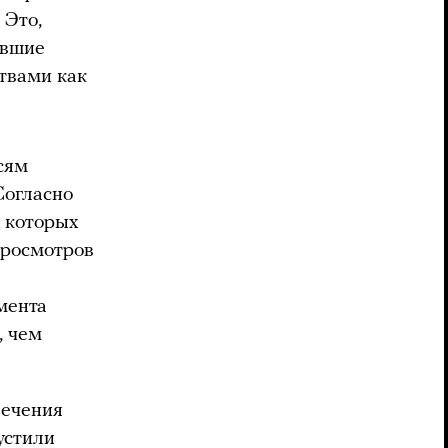
 Это,
авшие
твами как
сям
Согласно
и которых
просмотров
мента
, чем
лечения
устили