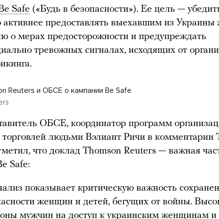
Be Safe
(«Будь в безопасности»). Ее цель — убеди
о активнее предоставлять выехавшим из Украин
ю о мерах предосторожности и предупреждать
циально тревожных сигналах, исходящих от орган
икинга.
n Reuters и ОБСЕ о кампании Be Safe
ers
тавитель ОБСЕ, координатор программ организа
с торговлей людьми Вэлиант Ричи в комментарии 
тметил, что доклад Thomson Reuters — важная час
e Safe:
нализ показывает критическую важность сохране
пасности женщин и детей, бегущих от войны. Высо
роны мужчин на доступ к украинским женщинам и