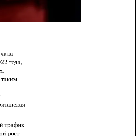
ачала
22 года,
ся
 таким
й
ританская
й трафик
ый рост