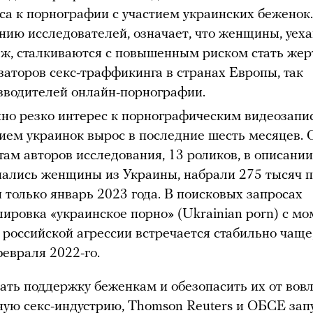
са к порнографии с участием украинских беженок.
нию исследователей, означает, что женщины, уех
еж, сталкиваются с повышенным риском стать жер
заторов секс-траффикинга в странах Европы, так
зводителей онлайн-порнографии.
но резко интерес к порнографическим видеозапи
тием украинок вырос в последние шесть месяцев. 
там авторов исследования, 13 роликов, в описани
ались женщины из Украины, набрали 275 тысяч 
н только январь 2023 года. В поисковых запросах
ировка «украинское порно» (Ukrainian porn) с мо
 российской агрессии встречается стабильно чаще
февраля 2022-го.
ать поддержку беженкам и обезопасить их от вов
ную секс-индустрию, Thomson Reuters и ОБСЕ зап