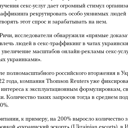
лучения секс-услуг дает огромный стимул организ
раффикинга рекрутировать особо уязвимых людей
творять этот спрос и зарабатывать на нем.
Ричи, исследователи обнаружили «прямые доказа
влечь людей в секс-траффикинг в чатах украинск
 увеличение масштабов онлайн-рекламы секс-услу
ых украинками».
ле полномасштабного российского вторжения в Ук
22 года, компания Thomson Reuters уже фиксиров
 интереса к эксплуатационным формулировкам, 
и. Количество таких запросов тогда в среднем по
00%.
итании, к примеру, на 200% выросло количество 
овкой «украинский эскорт» (Ukrainian escorts), в