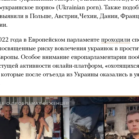
«украинское порно» (Ukrainian porn). Также подо
выявили в Польше, Австрии, Чехии, Дании, Фран
ии.
022 года в Европейском парламенте
проходили
сп
посвященные риску вовлечения украинок в прост
Европы. Особое внимание европарламентарии по
стущей активности онлайн-платформ, «охотящихс
 которые после отъезда из Украины оказались в 
.
ЕЕ О ПРОБЛЕМАХ БЕЖЕНЦЕВ