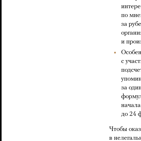
интере
по мне
за руб
органи
и прои
Особен
с учас
подсче
упомин
за оди
формул
начала
до 24 
Чтобы оказ
в нелегаль