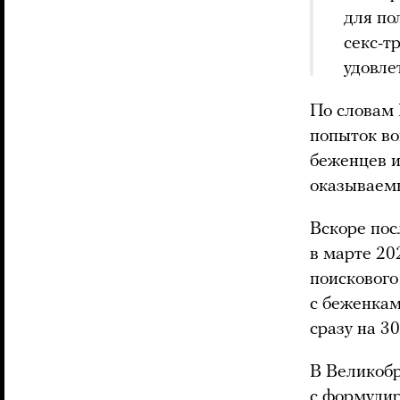
для по
секс-т
удовле
По словам 
попыток во
беженцев и
оказываем
Вскоре пос
в марте 20
поискового
с беженкам
сразу на 3
В Великобр
с формулир