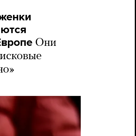
еженки
аются
Европе
Они
оисковые
но»