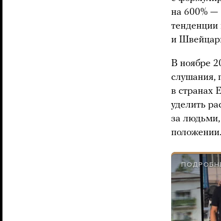
на 600% — 
тенденции 
и Швейцар
В ноябре 2
слушания, 
в странах 
уделить ра
за людьми,
положении
ПОДРОБН