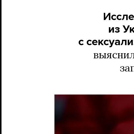
Иссле
из У
с сексуал
выяснил
за