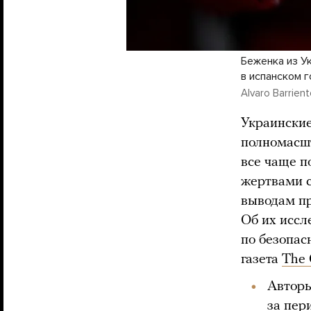
Беженка из У
в испанском 
Alvaro Barrient
Украинские
полномасшт
все чаще п
жертвами с
выводам п
Об их иссл
по безопас
газета
The 
Авторы
за пер