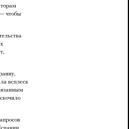
аторам
 — чтобы
тельства
их
г,
раину,
ала всплеск
связанным
дскочило
запросов
 Испании