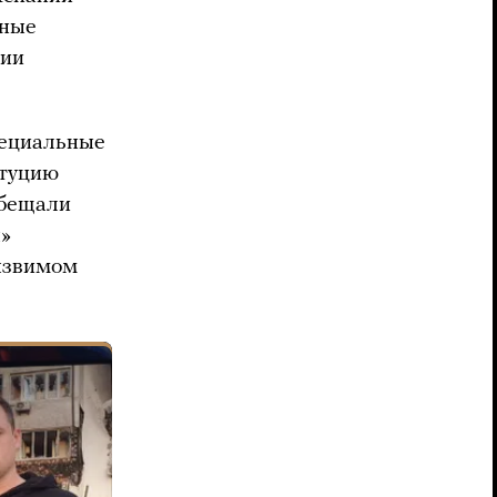
бные
ции
ециальные
итуцию
обещали
я»
уязвимом