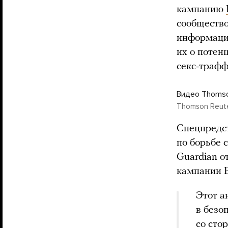
кампанию
сообществ
информаци
их о потен
секс-трафф
Видео Thomso
Thomson Reut
Спецпредс
по борьбе 
Guardian о
кампании B
Этот а
в безо
со сто