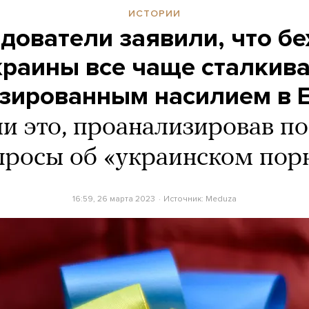
ИСТОРИИ
дователи заявили, что б
краины все чаще сталкив
изированным насилием в 
и это, проанализировав п
просы об «украинском пор
16:59, 26 марта 2023
Источник:
Meduza