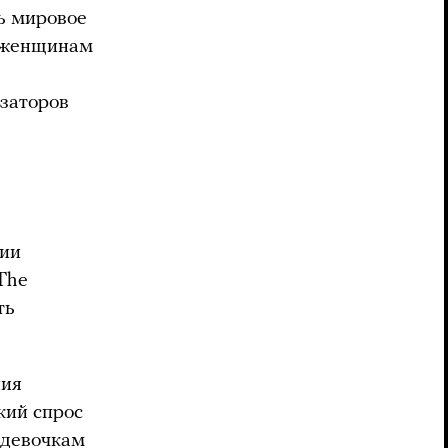
ть мировое
ы женщинам
изаторов
ции
The
ть
ния
кий спрос
 девочкам