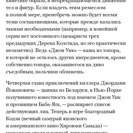
кинетике образа, в непрекращающемся движении
тел и фигур. Если владеть этим ремеслом
в полной мере, пренебречь можно будет всеми
теми составляющими, которые прежде казались
такими необходимыми (например, в новейшей
серии нет постоянного сценариста трех
предыдущих Дерека Колстада, но это практически
незаметно). Ведь «Джон Уик» — каша из топора,
в которой не осталось других ингредиентов, кроме
собственно топора, оказавшегося на диво
съедобным, пальчики оближешь.
Четвертая глава приключений киллера Джордани
Йовановича — цыгана из Беларуси, в Нью-Йорке
получившего известность под именем Джон Уик
и прозвищем Баба-Яга, — расширяет список
действующих лиц. Теперь в игре благородный
Кодзи (вечный самурай японского
и американского кино Хироюки Санада) —