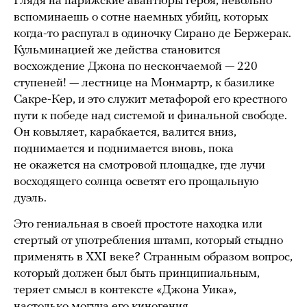
Глядя на парижские авантюры героя, невольно
вспоминаешь о сотне наемных убийц, которых
когда-то распугал в одиночку Сирано де Бержерак.
Кульминацией же действа становится
восхождение Джона по нескончаемой — 220
ступеней! — лестнице на Монмартр, к базилике
Сакре-Кер, и это служит метафорой его крестного
пути к победе над системой и финальной свободе.
Он ковыляет, карабкается, валится вниз,
поднимается и поднимается вновь, пока
не окажется на смотровой площадке, где лучи
восходящего солнца осветят его прощальную
дуэль.
Это гениальная в своей простоте находка или
стертый от употребления штамп, который стыдно
применять в XXI веке? Странным образом вопрос,
который должен был быть принципиальным,
теряет смысл в контексте «Джона Уика»,
настолько могуча его
киногения
.