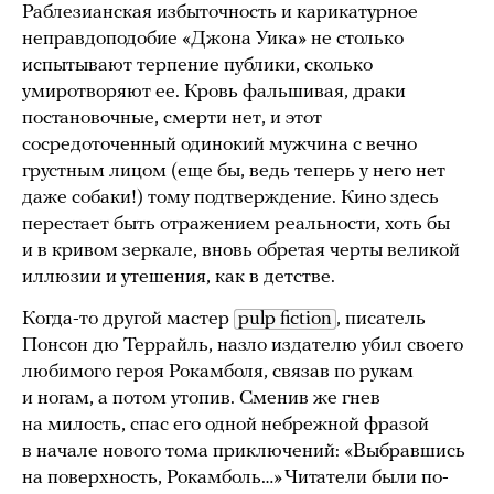
Раблезианская избыточность и карикатурное
неправдоподобие «Джона Уика» не столько
испытывают терпение публики, сколько
умиротворяют ее. Кровь фальшивая, драки
постановочные, смерти нет, и этот
сосредоточенный одинокий мужчина с вечно
грустным лицом (еще бы, ведь теперь у него нет
даже собаки!) тому подтверждение. Кино здесь
перестает быть отражением реальности, хоть бы
и в кривом зеркале, вновь обретая черты великой
иллюзии и утешения, как в детстве.
Когда-то другой мастер
pulp fiction
, писатель
Понсон дю Террайль, назло издателю убил своего
любимого героя Рокамболя, связав по рукам
и ногам, а потом утопив. Сменив же гнев
на милость, спас его одной небрежной фразой
в начале нового тома приключений: «Выбравшись
на поверхность, Рокамболь…» Читатели были по-