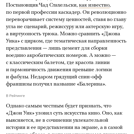
Постановщик Чад Стахельски,
как известно
,
по первой профессии каскадер. Он революционно
переворачивает систему ценностей, ставя во главу
угла не сценарий, режиссуру или актерскую игру,
а виртуозность трюка. Можно сравнить «Джона
Уика» с цирком, где тематическая направленность
представления — лишь цемент для сборки
воедино акробатических номеров. А можно —
с классическим балетом, где красота линии
и гармоничность движения превыше логики
и фабулы. Недаром грядущий спин-офф
франшизы получил название «Балерина».
В Рейтинге
Однако самым честным будет признать, что
«Джон Уик» уловил суть искусства кино. Оно, как
выясняется, не в сочинении увлекательной
истории и ее представлении на экране, а в самой