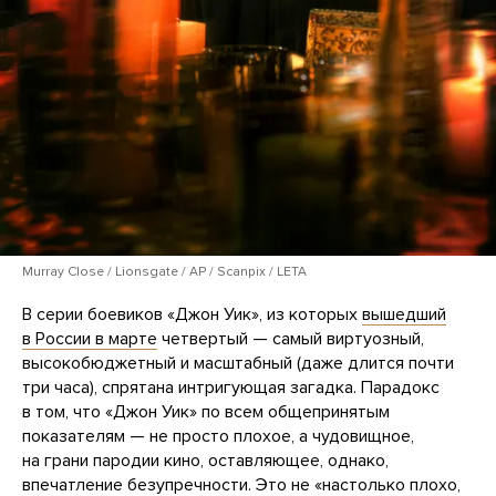
Murray Close / Lionsgate / AP / Scanpix / LETA
В серии боевиков «Джон Уик», из которых
вышедший
в России в марте
четвертый — самый виртуозный,
высокобюджетный и масштабный (даже длится почти
три часа), спрятана интригующая загадка. Парадокс
в том, что «Джон Уик» по всем общепринятым
показателям — не просто плохое, а чудовищное,
на грани пародии кино, оставляющее, однако,
впечатление безупречности. Это не «настолько плохо,