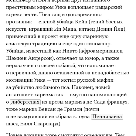
менеджер отеля и верный друг изгнанного
преступным миром Уика воплощает рыцарский
кодекс чести. Товарищ и одновременно
противник — слепой убийца Кейн (гений боевых
искусств, игравший Ип Мана, китаец Донни Йен),
привнесший в проект еще одну старинную
азиатскую традицию и еще один киножанр.
Убийца, известный как Никто (афроамериканец
Шэмиен Андерсон), отвечает за юмор, а также
неразлучен со своей собакой, что напоминает
о первичной, давно оставленной за ненадобностью
мотивации Уика — тот мстил русской мафии
за убийство любимого пса. Наконец, новый
антагонист-харизматик — смутно напоминающий
о
либертенах
из прозы маркиза де Сада француз,
тоже маркиз Венсан де Грамон (почти
и не выходивший из образа клоуна
Пеннивайза
швед Билл Скарсгард).
Новые локации тоже смотрятся освежающе. Тем