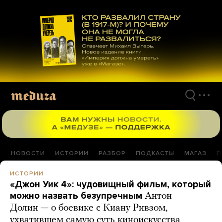
Перейти
к
материалам
НОВОСТИ
ИСТОРИИ
РАЗБОР
ПОДКАСТЫ
МАГАЗ
П
ИСТОРИИ
«Джон Уик 4»: чудовищный фильм, который
можно назвать безупречным
Антон
Долин — о боевике с Киану Ривзом,
ухватившем самую суть киноискусства