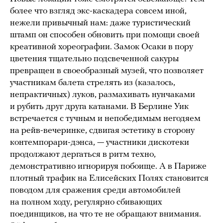
более что взгляд экс-каскадера совсем иной,
нежели привычный нам: даже туристический
штамп он способен обновить при помощи своей
креативной хореографии. Замок Осаки в пору
цветения тщательно подсвеченной сакуры
превращен в своеобразный музей, что позволяет
участникам балета стрелять из (казалось,
непрактичных) луков, размахивать нунчаками
и рубить друг друга катанами. В Берлине Уик
встречается с тучным и непобедимым негодяем
на рейв-вечеринке, сдвигая эстетику в сторону
контемпорари-дэнса, — участники дискотеки
продолжают дергаться в ритм техно,
демонстративно игнорируя побоище. А в Париже
плотный трафик на Елисейских Полях становится
поводом для сражения среди автомобилей
на полном ходу, регулярно сбивающих
поединщиков, на что те не обращают внимания.