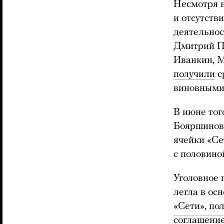
Несмотря н
и отсутств
деятельнос
Дмитрий П
Иванкин, М
получили
с
виновными 
В июне тог
Бояршинову
ячейки «Се
с половино
Уголовное 
легла в ос
«Сети», по
соглашени