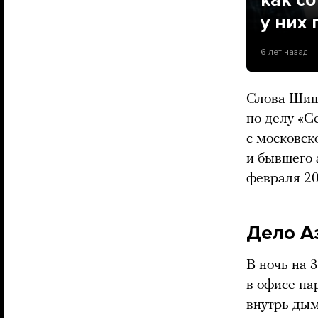
у них
6 лет назад
Слова Шиш
по делу «Се
с московск
и бывшего
февраля 20
Дело А
В ночь на 
в офисе па
внутрь дым