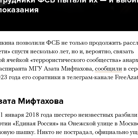
 показания
кина позволили ФСБ не только продолжить расс
ти» спустя несколько лет, но и, вероятно, связать
ой ячейкой «террористического сообщества» анар
 аспиранта МГУ Азата Мифтахова,
сообщили
в сер
23 года его соратники в телеграм-канале FreeAzat
зата Мифтахова
31 января 2018 года шестеро неизвестных разбили
ртии «Единая Россия» на Онежской улице в Москв
овую шашку. Никто не пострадал, официально у