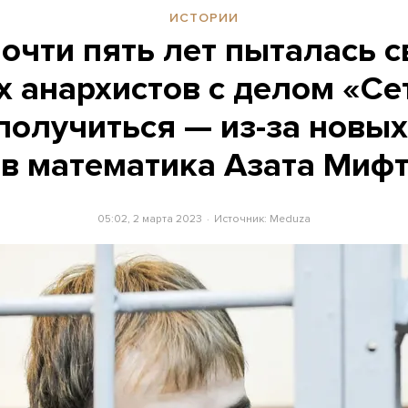
ИСТОРИИ
очти пять лет пыталась с
 анархистов с делом «Се
получиться — из-за новы
в математика Азата Миф
05:02, 2 марта 2023
Источник:
Meduza