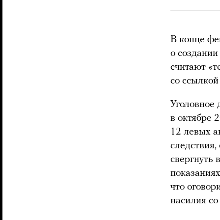
В конце фе
о создании
считают «т
со ссылкой
Уголовное 
в октябре 
12 левых а
следствия,
свергнуть 
показаниях
что оговор
насилия со