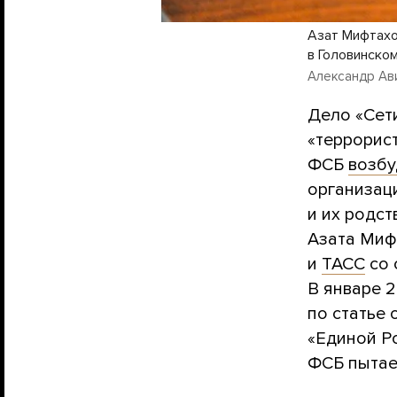
Азат Мифтахо
в Головинско
Александр Ави
Дело «Сет
«террорис
ФСБ
возбу
организац
и их родст
Азата Миф
и
ТАСС
со 
В январе 
по статье 
«Единой Ро
ФСБ пытает