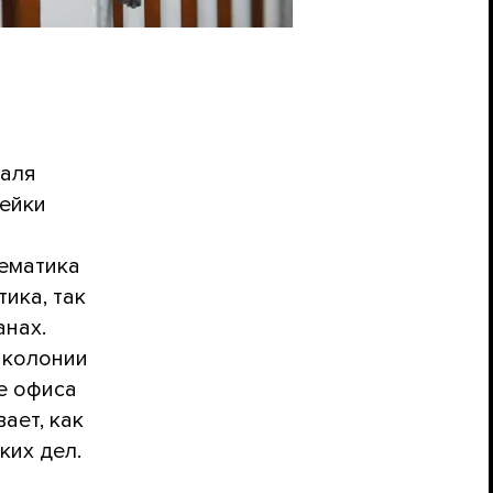
раля
чейки
тематика
ика, так
анах.
 колонии
е офиса
ает, как
ких дел.