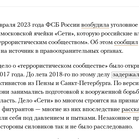
враля 2023 года ФСБ России
возбудила
уголовное
 московской ячейки «Сети», которую российские в
еррористическим сообществом». Об этом
сообщил
 на источник в правоохранительных органах.
дело о «террористическом сообществе» было откр
2017 года. До лета 2018-го по этому делу
задержа
ктивистов из Пензы и Санкт-Петербурга. По верс
 они занимались подготовкой к вооруженной борьб
власть. Дело «Сети» во многом строится на призн
 фигурантов — многие из них впоследствие
расск
или себя под давлением и пытками. Незаконное 
 стороны силовиков так и не было расследовано.