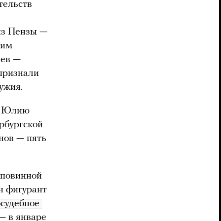
тельств
из Пензы —
сим
аев —
 признали
ружия.
и Юлию
рбургской
нов — пять
 повинной
ин фигурант
судебное 
— в январе