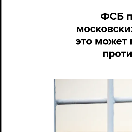
ФСБ п
московских
это может 
проти