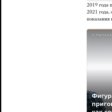
2019 года 
2021 года, 
показания
О ПЫТКАХ
Фигур
приго
как с