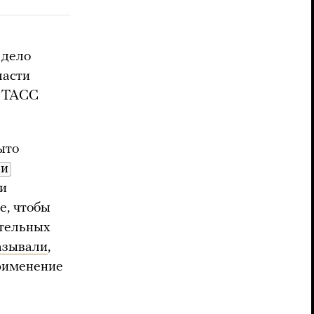
 дело
ласти
ТАСС
ыто
ли
ии
е, чтобы
ательных
азывали
,
применение