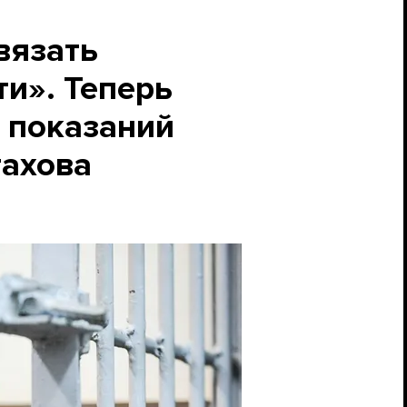
вязать
ти». Теперь
х показаний
тахова