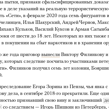
а пытки, признаки сфальсифицированных доказа
ие в деле указаний на реальную террористическую
ть «Сети», в феврале 2020 года семь фигурантов 
челинцев, Илья Шакурский, Андрей Чернов, Мак
ихаил Кульков, Василий Куксов и Арман Сагынб
роки от шести до 18 лет. Некоторых из них также
в покушении на сбыт наркотиков и в хранении о
о же года приговор
вынесли
Виктору Филинкову 
, которых следствие посчитало участниками пете
ти». Филинков получил семь лет колонии, Боярши
й.
преследование Егора Зорина из Пензы, чья явка с
нову дела, в сентябре 2018-го прекратили. Еще од
лностью признавший свою вину и заключивший
до
е
со следствием — Игорь Шишкин из Петербурга, 