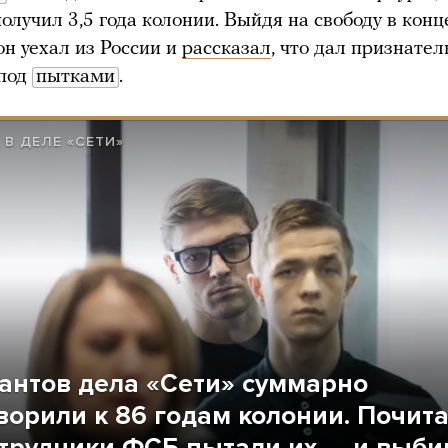
получил 3,5 года колонии. Выйдя на свободу в кон
он уехал из России и
рассказал
, что дал признате
 под
пытками
.
 В ДЕЛЕ «СЕТИ»
антов дела «Сети» суммарно
ворили к 86 годам колонии. Почита
отрудники ФСБ пытали их — и выби