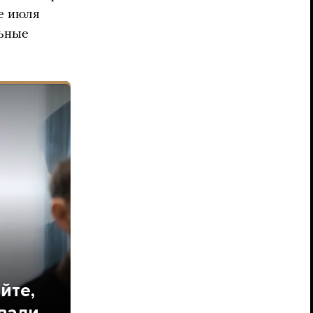
це июля
льные
йте,
вали