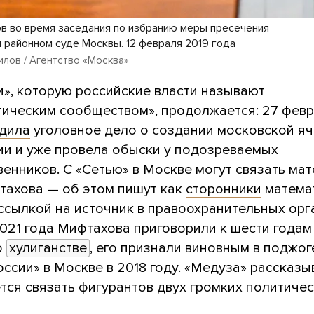
в во время заседания по избранию меры пресечения
м районном суде Москвы. 12 февраля 2019 года
лов / Агентство «Москва»
и», которую российские власти называют
тическим сообществом», продолжается: 27 фев
дила
уголовное дело о создании московской я
ии и уже провела обыски у подозреваемых
венников. С «Сетью» в Москве могут связать ма
тахова — об этом пишут как
сторонники
математ
ссылкой на источник в правоохранительных орг
2021 года Мифтахова приговорили к шести годам
о
хулиганстве
, его признали виновным в поджог
ссии» в Москве в 2018 году. «Медуза» рассказыв
ся связать фигурантов двух громких политичес