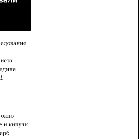
ледование
хиста
едине
!.
 окно
е и кинули
щерб