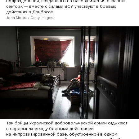
подразделения, созданного на базе движения «Правый
сектор», — вместе с силами ВСУ участвуют в боевых
действиях в Донбассе
John Moore / Getty Images
Так бойцы Украинской добровольческой армии отдыхают
в перерывах между боевыми действиями
на импровизированной базе, обустроенной в одном