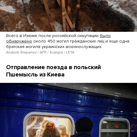
Всего в Изюме после российской оккупации
было
обнаружено
около 450 могил гражданских лиц и еще одна
братская могила украинских военнослужащих
Anatolii Stepanov / AFP / Scanpix / LETA
Отправление поезда в польский
Пшемысль из Киева