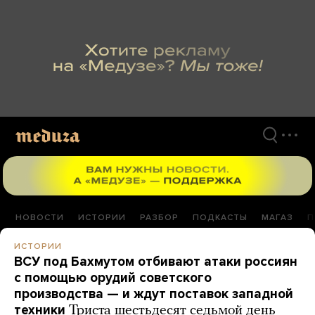
Перейти
к
материалам
НОВОСТИ
ИСТОРИИ
РАЗБОР
ПОДКАСТЫ
МАГАЗ
П
ИСТОРИИ
ВСУ под Бахмутом отбивают атаки россиян
с помощью орудий советского
производства — и ждут поставок западной
техники
Триста шестьдесят седьмой день