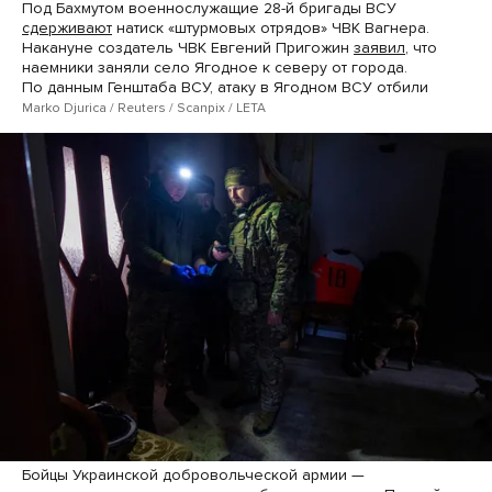
Под Бахмутом военнослужащие 28-й бригады ВСУ
сдерживают
натиск «штурмовых отрядов» ЧВК Вагнера.
Накануне создатель ЧВК Евгений Пригожин
заявил
, что
наемники заняли село Ягодное к северу от города.
По данным Генштаба ВСУ, атаку в Ягодном ВСУ отбили
Marko Djurica / Reuters / Scanpix / LETA
Бойцы Украинской добровольческой армии —