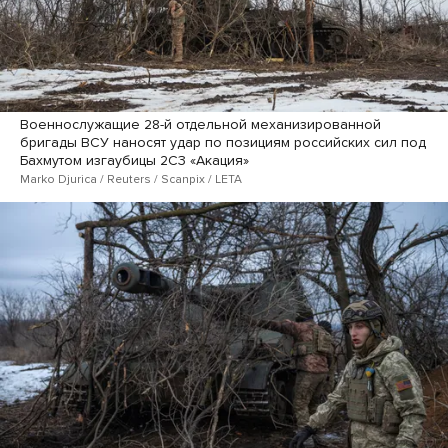
Военнослужащие 28-й отдельной механизированной
бригады ВСУ наносят удар по позициям российских сил под
Бахмутом изгаубицы 2С3 «Акация»
Marko Djurica / Reuters / Scanpix / LETA