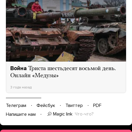
Война
Триста шестьдесят восьмой день.
Онлайн «Медузы»
3 года назад
Телеграм
Фейсбук
Твиттер
PDF
Magic link
Что-что?
Напишите нам