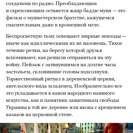
солдатами по радио. Преобладающим
и скрепляющим останется жанр бадди-муви — это
фильм о мушкетерском братстве, кажущемся
спасительным даже в кромешной мгле.
Беспросветную тьму освещают мирные эпизоды —
иначе как идиллическими их не назовешь. Тихое
течение речки, на берегу которой друзья
вспоминают, как решили отправиться на эту
войну. Пейзаж с затянувшимся на долгие часы
застольем, склонившие головы подсолнухи.
Торжественный ритуал в деревенской церкви,
ангельского вида младенец. Изобразительно все
это укладывается в канон народного наивного
искусства, как и памятник защитникам свободы
Украины в той же деревне или икона с крещением
казаков на церковной стене.