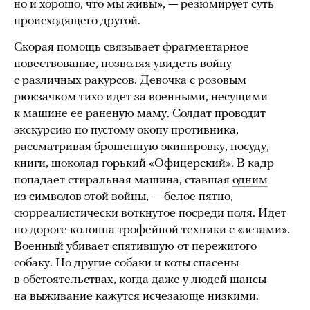
но и хорошо, что мы живы», — резюмирует суть
происходящего другой.
Скорая помощь связывает фрагментарное
повествование, позволяя увидеть войну
с различных ракурсов. Девочка с розовым
рюкзачком тихо идет за военными, несущими
к машине ее раненую маму. Солдат проводит
экскурсию по пустому окопу противника,
рассматривая брошенную экипировку, посуду,
книги, шоколад горький «Офицерский». В кадр
попадает стиральная машина, ставшая
одним
из символов этой войны
, — белое пятно,
сюрреалистически воткнутое посреди поля. Идет
по дороге колонна трофейной техники с «зетами».
Военный убивает спятившую от пережитого
собаку. Но другие собаки и коты спасены
в обстоятельствах, когда даже у людей шансы
на выживание кажутся исчезающе низкими.