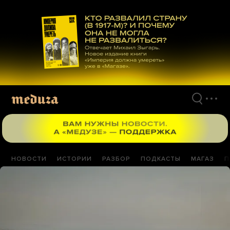
Перейти
к
материалам
НОВОСТИ
ИСТОРИИ
РАЗБОР
ПОДКАСТЫ
МАГАЗ
П