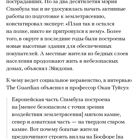
пострадавших. Но за два десятилетия мэрия
Стамбула так и не удосужилась начать активные
работы по подготовке к землетрясению,
констатировал эксперт: «План так и остался
на полке, никто не притронулся к нему». Более
того, в округе в последние годы были построены
новые высотные здания для обеспеченных
покупателей. А местные жители из бедных слоев
населения продолжают жить в небезопасных
домах, объяснял Эйидоган.
К чему ведет социальное неравенство, в интервью
The Guardian объяснял и профессор Окан Туйсуз:
Европейская часть Стамбула построена
на [менее безопасном с точки зрения
воздействия землетрясения] мягком камне,
север и азиатская часть
—
на твердом старом
камне. Вот почему богатые жители
предпочитают строить виллы на Босфоре [на