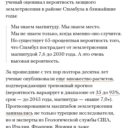
ученый оценивал вероятность мощного
землетрясения в районе Стамбула в ближайшие
годы:
Мы знаем магнитуду. Мы знаем место.
Мы не знаем только, когда именно оно случится.
Но существует 65-процентная вероятность того,
что Стамбул пострадает от землетрясения
магнитудой 7,6 до 2030 года. А это очень
высокая вероятность.
За прошедшие с тех пор полтора десятка лет
ученые опубликовали
еще
множество
расчетов
,
подтверждающих тревожный прогноз
(вероятность варьирует в диапазоне от
35
до
95%
,
срок
—
до 2045 года, магнитуда
—
«выше 7,0»).
Прогнозированием масштабов землетрясения
занимались
не только турецкие исследователи,
но и эксперты из Геологической службы США,
из Италии,
Франции
, Японии и даже