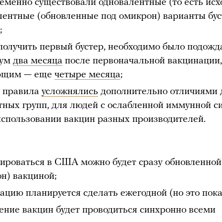
еменно существовали одновалентные (то есть исх
лентные (обновленные под омикрон) варианты бу
;
получить первый бустер, необходимо было подожд
мум
два месяца
после первоначальной вакцинации,
ющим — еще
четыре месяца
;
и правила
усложнялись
дополнительно отличиями 
тных групп, для людей с ослабленной иммунной с
использовании вакцин разных производителей.
ироваться в США можно будет сразу обновленной 
н) вакциной;
ацию планируется сделать ежегодной (но это пока 
ение вакцин будет проводиться синхронно всеми