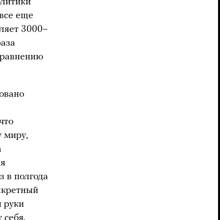
олитики
все еще
вляет 3000–
раза
 сравнению
довано
 что
у миру,
а
ая
 в полгода
нкретный
 руки
 себя.