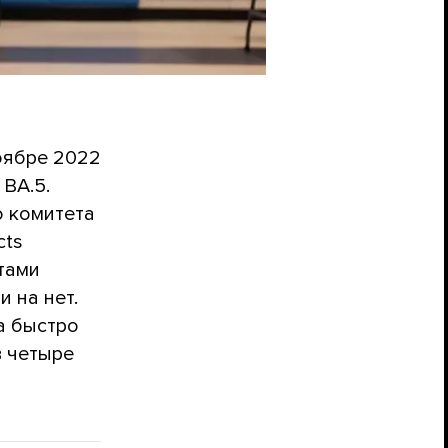
оябре 2022
 ВА.5.
 комитета
cts
тами
 на нет.
а быстро
 четыре