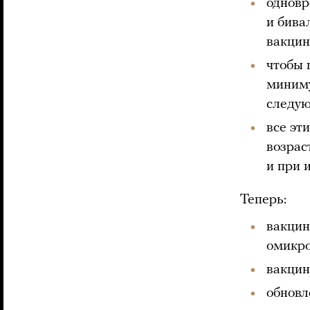
одновр
и бива
вакцин
чтобы 
мини
следу
все эт
возрас
и при 
Теперь:
вакцин
омикро
вакцин
обновл