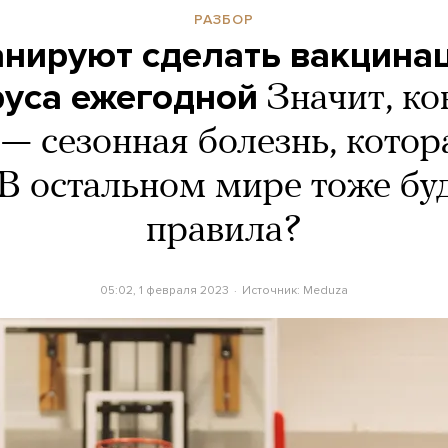
РАЗБОР
нируют сделать вакцина
уса ежегодной
Значит, ко
 — сезонная болезнь, котор
В остальном мире тоже бу
правила?
05:02, 1 февраля 2023
Источник:
Meduza