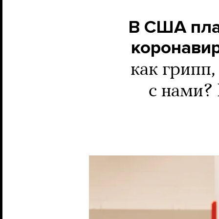
В США пла
коронавир
как грипп,
с нами? 