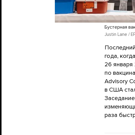
Бустерная ва
Justin Lane / E
Последний
года, когд
26 января
по вакцина
Advisory 
в США стал
Заседание 
изменяющи
раза быстр