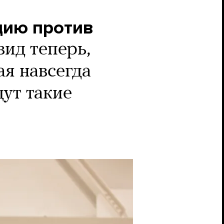
цию против
вид теперь,
ая навсегда
дут такие