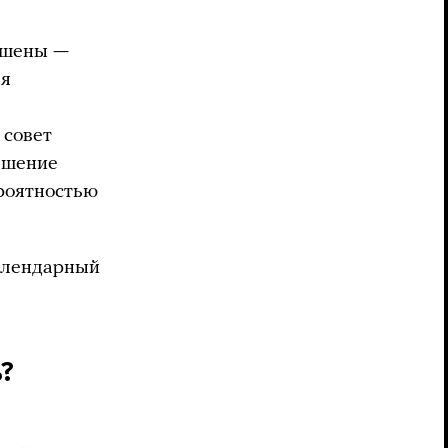
ешены —
ая
 совет
решение
ероятностью
календарный
?