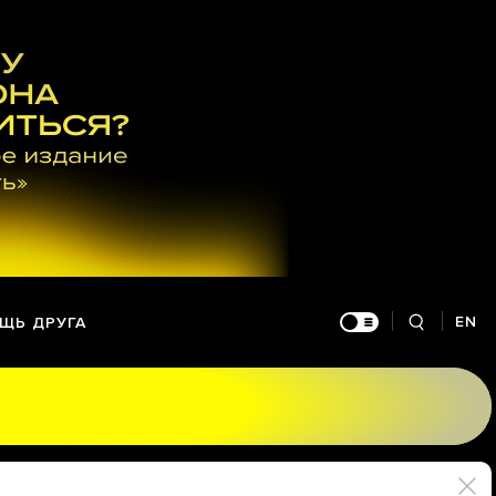
EN
ЩЬ ДРУГА