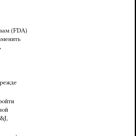
вам (FDA)
изменить
ь
прежде
ройти
ной
&J,