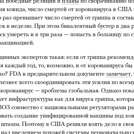
на победные реляции и
планы
по сворачиванию п
я ковида, число смертей от коронавируса в США 
о раз превышает число смертей от гриппа и соста
ев в неделю. При этом бивалентный бустер в два 
ск умереть и в три раза — попасть в больницу по
вакцинацией.
цинных экспертов такая: если от гриппа рекомен
я каждый год, то, возможно, и от коронавируса бы
ло? FDA в предварительном документе
замечает
,
лезнее всего скоординировать эти усилия по всем
 коронавирус — проблема глобальная. Однако пок
ует инфраструктуры как для вируса гриппа, котор
ВОЗ совместно с национальными регуляторами раз
овать создание унифицированной вакцины под ко
штамм. Поэтому в США решили взять дело в свои
 над введением похожей системы первоначально у