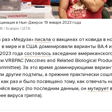
кцинация в Нью-Джерси. 19 января 2023 года
PA / Scanpix / LETA
 раз «Медуза»
писала
о вакцинах от ковида в н
а в мире и в США доминировали варианты ВА.4 и
 2023 года
состоялось
заседание американского
м VRBPAC (Vaccines and Related Biological Produ
Committee). За это время доминирующими вариан
и другие подтипы, а прежние практически сошли
как раз и было посвящено тому, как отвечать н
йся вирус (по последним данным, он
мутирует
в
ее вируса гриппа).