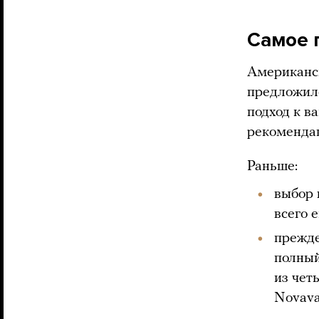
Самое 
Американс
предложил
подход к в
рекомендац
Раньше:
выбор 
всего 
прежде
полный
из чет
Novava