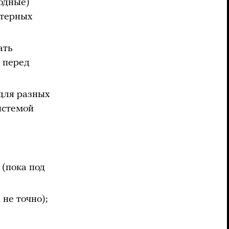
одные)
стерных
ать
 перед
для разных
истемой
(пока под
не точно);