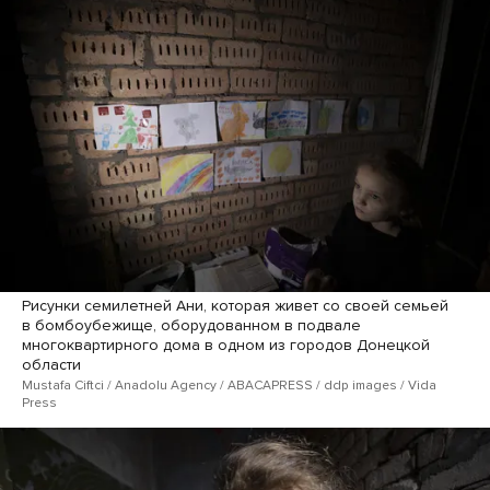
Рисунки семилетней Ани, которая живет со своей семьей
в бомбоубежище, оборудованном в подвале
многоквартирного дома в одном из городов Донецкой
области
Mustafa Ciftci / Anadolu Agency / ABACAPRESS / ddp images / Vida
Press