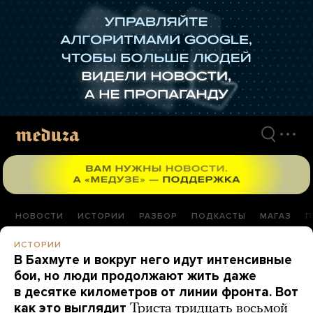
Перейти
к
материалам
НОВОСТИ
ИСТОРИИ
РАЗБОР
ПОДКАСТЫ
МАГАЗ
П
ИСТОРИИ
В Бахмуте и вокруг него идут интенсивные
бои, но люди продолжают жить даже
в десятке километров от линии фронта. Вот
как это выглядит
Триста тридцать восьмой