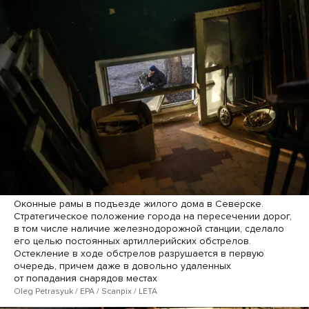
Оконные рамы в подъезде жилого дома в Северске.
Стратегическое положение города на пересечении дорог,
в том числе наличие железнодорожной станции, сделало
его целью постоянных артиллерийских обстрелов.
Остекление в ходе обстрелов разрушается в первую
очередь, причем даже в довольно удаленных
от попадания снарядов местах
Oleg Petrasyuk / EPA / Scanpix / LETA