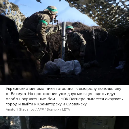
Украинские минометчики готовятся к выстрелу неподалеку
от Бахмута. На протяжении уже двух месяцев здесь идут
особо напряженные бои — ЧВК Вагнера пытается окружить
город и выйти к Краматорску и Славянску
Anatolii Stepanov / AFP / Scanpix / LETA