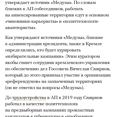
утверждает источник «Медузы». По словам
близких к АП собеседников, работать
на аннексированные территории едут в основном
«чиновники-карьеристы» и «политтехнологи-
авантюристы».
Как утверждают источники «Медузы», близкие
к администрации президента, также в Кремле
определились, кто будет курировать
«избирательные кампании». Этим куратором
якобы станет сотрудник кремлевского управления
по обеспечению дел Госсовета Вячеслав Смирнов,
который до этого принимал участие в организации
«референдумов» на захваченных территориях
(он не ответил на вопросы «Медузы»).
До
трудоустройства
в АП в 2019 году Смирнов
работал в качестве политтехнолога
на предвыборных кампаниях провластных
кандидатов в губернаторы в «проблемных