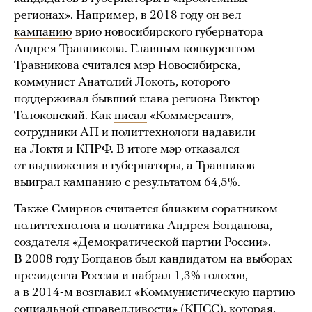
регионах». Например, в 2018 году он вел
кампанию
врио новосибирского губернатора
Андрея Травникова. Главным конкурентом
Травникова считался мэр Новосибирска,
коммунист Анатолий Локоть, которого
поддерживал бывший глава региона Виктор
Толоконский. Как
писал
«Коммерсант»,
сотрудники АП и политтехнологи надавили
на Локтя и КПРФ. В итоге мэр отказался
от выдвижения в губернаторы, а Травников
выиграл кампанию с результатом 64,5%.
Также Смирнов считается близким соратником
политтехнолога и политика Андрея Богданова,
создателя «Демократической партии России».
В 2008 году Богданов был кандидатом на выборах
президента России и набрал 1,3% голосов,
а в 2014-м возглавил «Коммунистическую партию
социальной справедливости» (КПСС), которая,