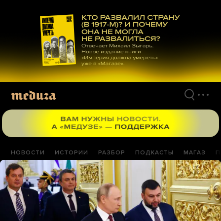
Перейти
к
материалам
НОВОСТИ
ИСТОРИИ
РАЗБОР
ПОДКАСТЫ
МАГАЗ
П