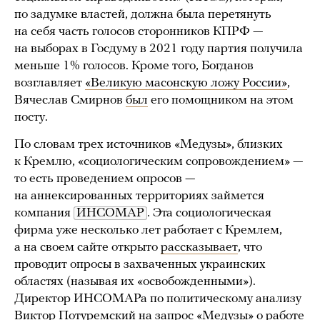
по задумке властей, должна была перетянуть
на себя часть голосов сторонников КПРФ —
на выборах в Госдуму в 2021 году партия получила
меньше 1% голосов. Кроме того, Богданов
возглавляет
«Великую масонскую ложу России»
,
Вячеслав Смирнов
был
его помощником на этом
посту.
По словам трех источников «Медузы», близких
к Кремлю, «социологическим сопровождением» —
то есть проведением опросов —
на аннексированных территориях займется
компания
ИНСОМАР
. Эта социологическая
фирма уже несколько лет работает с Кремлем,
а на своем сайте открыто
рассказывает
, что
проводит опросы в захваченных украинских
областях (называя их «освобожденными»).
Директор ИНСОМАРа по политическому анализу
Виктор Потуремский на запрос «Медузы» о работе