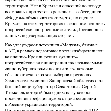
украинские войска освободят все захваченные
территории. Нет в Кремле и опасений по поводу
возможных протестов в регионах — собеседники
«Медузы» объясняют это тем, что, по оценке
Кремля, на этих территориях в основном остались
пророссийски настроенные жители. Достоверных
данных, подтверждающих это, нет.
Как утверждают источники «Медузы», близкие
к АП, в рамках подготовки к этой «избирательной
кампании» Кремль решил «усилить»
пророссийские администрации так называемыми
«вице-губернаторами по политике», которые
обычно отвечают за ход выборов в регионах.
Заместителем «главы Запорожской области»
стал
бывший вице-губернатор Севастополя Сергей
Толмачев, который
был
одним из кураторов
проведения «референдумов о присоединении
к России» украинских территорий.
В администрацию самопровозглашенной ДНР