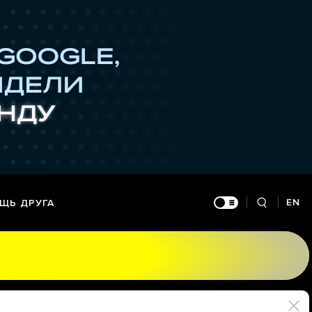
EN
ЩЬ ДРУГА