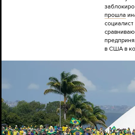
заблокиро
прошла
ина
социалист
сравниваю
предприня
в США в ко