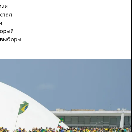
лии
 стал
и
торый
 выборы