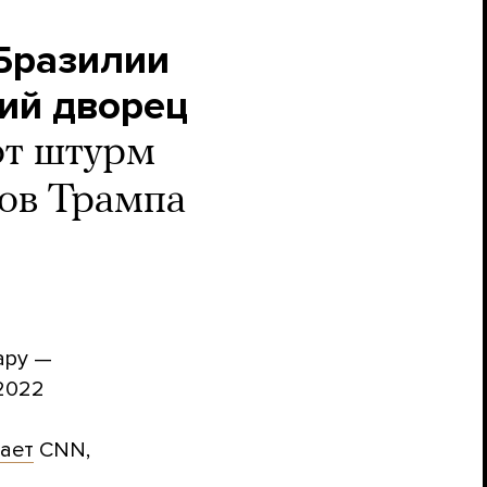
Бразилии
кий дворец
от штурм
ков Трампа
ару —
2022
ает
CNN,