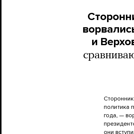
Сторонн
ворвались
и Верхо
сравниваю
Сторонник
политика 
года, — во
президент
они вступи