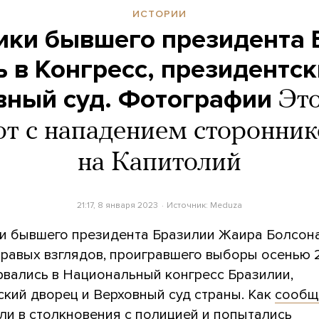
ИСТОРИИ
ики бывшего президента 
 в Конгресс, президентс
вный суд. Фотографии
Эт
т с нападением сторонни
на Капитолий
21:17, 8 января 2023
Источник:
Meduza
и бывшего президента Бразилии Жаира Болсон
правых взглядов, проигравшего выборы осенью 
рвались в Национальный конгресс Бразилии,
ский дворец и Верховный суд страны. Как
сообщ
ли в столкновения с полицией и попытались