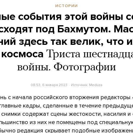
ИСТОРИИ
ные события этой войны с
сходят под Бахмутом. Ма
ий здесь так велик, что 
 космоса
Триста шестнадц
войны. Фотографии
08:53, 6 января 2023
Источник:
Meduza
нь с начала российского вторжения редакторы
главные кадры, сделанные в течение предыдущ
 снимки содержат сцены жестокости, насилия и 
льшинство из них не помещены под специальну
бычно редакция скрывает подобные изображени