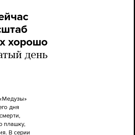
ейчас
сштаб
их хорошо
атый день
 «Медузы»
его дня
смерти,
ю плашку,
я. В серии