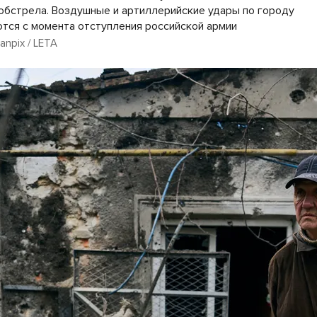
 обстрела. Воздушные и артиллерийские удары по городу
тся с момента отступления российской армии
canpix / LETA