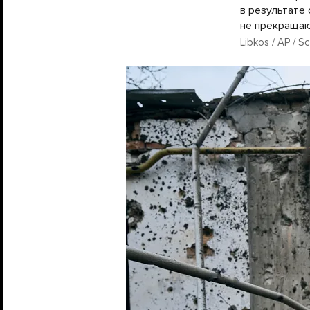
в результате
не прекращаю
Libkos / AP / S