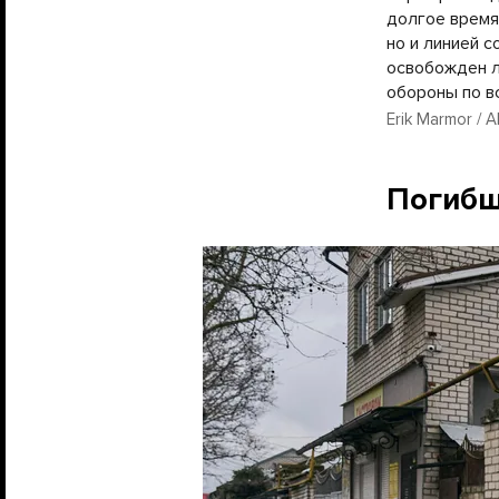
долгое время
но и линией 
освобожден л
обороны по в
Erik Marmor / A
Погибш