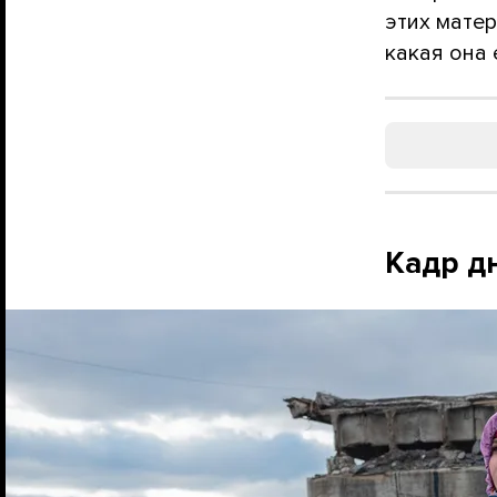
этих мате
какая она 
Кадр д