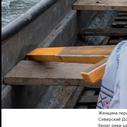
Женщина пере
Северский До
берег реки зд