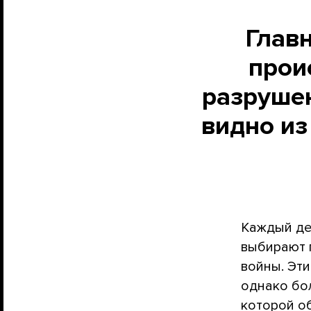
Глав
прои
разрушен
видно из
Каждый де
выбирают 
войны. Эти
однако бо
которой о