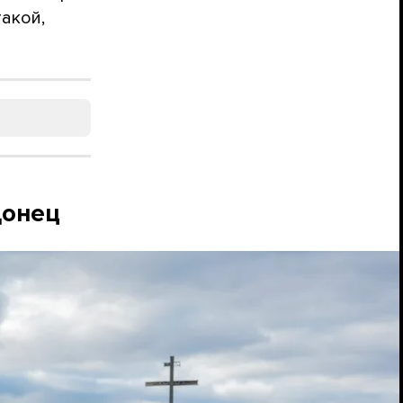
акой,
Донец