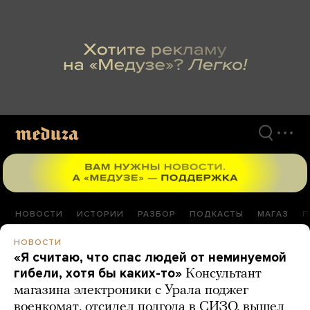
Перейти
к
материалам
НОВОСТИ
ИСТОРИИ
РАЗБОР
ПОДКАСТЫ
МАГАЗ
П
НОВОСТИ
«Я считаю, что спас людей от неминуемой
гибели, хотя бы каких-то»
Консультант
магазина электроники с Урала поджег
военкомат, отсидел полгода в СИЗО, вышел