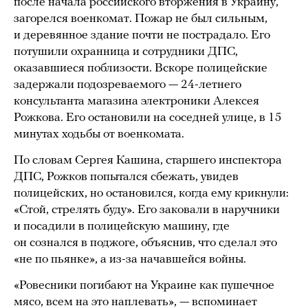
после начала российского вторжения в Украину,
загорелся военкомат. Пожар не был сильным,
и деревянное здание почти не пострадало. Его
потушили охранница и сотрудники ДПС,
оказавшиеся поблизости. Вскоре полицейские
задержали подозреваемого — 24-летнего
консультанта магазина электроники Алексея
Рожкова. Его остановили на соседней улице, в 15
минутах ходьбы от военкомата.
По словам Сергея Кашина, старшего инспектора
ДПС, Рожков попытался сбежать, увидев
полицейских, но остановился, когда ему крикнули:
«Стой, стрелять буду». Его заковали в наручники
и посадили в полицейскую машину, где
он сознался в поджоге, объяснив, что сделал это
«не по пьянке», а из-за начавшейся войны.
«Ровесники погибают на Украине как пушечное
мясо, всем на это наплевать», — вспоминает