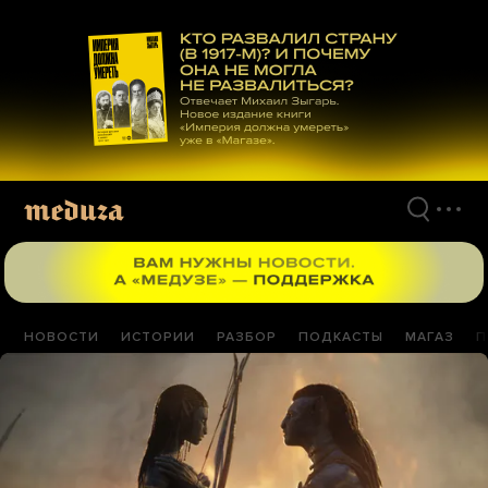
Перейти
к
материалам
НОВОСТИ
ИСТОРИИ
РАЗБОР
ПОДКАСТЫ
МАГАЗ
П