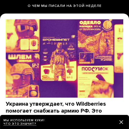
О ЧЕМ МЫ ПИСАЛИ НА ЭТОЙ НЕДЕЛЕ
Украина утверждает, что Wildberries
помогает снабжать армию РФ. Это
действительно так?
МЫ ИСПОЛЬЗУЕМ КУКИ!
ЧТО ЭТО ЗНАЧИТ?
«Медуза» изучила, какие товары заказывают для