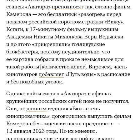
сеансы «Аватара»
преподносят
так, словно фильм
Кэмерона — это бесплатный «разогрев» перед
показом российской короткометражки «Вижу».
Кстати, к 17-минутному фильму выпускницы
Академии Никиты Михалкова Веры Водынски
и до этого «прикрепляли» голливудские
блокбастеры, поэтому неудивительно, что
ее картина собрала в прокате немыслимое для
такой работы
количество денег
. Впрочем, часть
кинотеатров
добавляет
«Путь воды» в расписание
и без подобных уловок.
Однако найти сиквел «Аватара» в афишах
крупнейших российских сетей пока не получится.
Они, по
данным
издания «Бюллетень
кинопрокатчика», договорились выпустить фильм
Кэмерона без лицензии после праздников —
12 января 2023 года. По их мнению,
на праздниках зрители и так пойдут в кино,