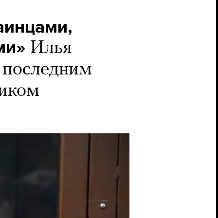
аинцами,
ми»
Илья
с последним
ликом