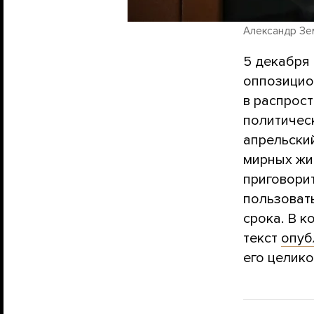
Александр Зем
5 декабря
оппозицио
в распрос
политичес
апрельский
мирных жи
приговорит
пользоват
срока. В к
текст
опуб
его целико