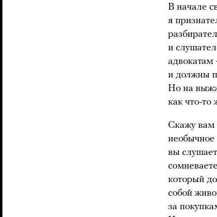
В начале св
я признате
разбирател
и слушател
адвокатам 
и должны п
Но на выжж
как что-то 
Скажу вам 
необычное 
вы слушает
сомневаете
который до
собой живо
за покупка