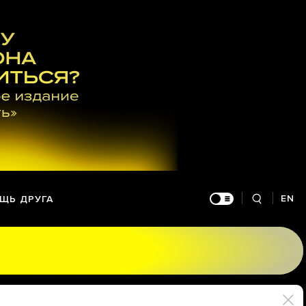
EN
ЩЬ ДРУГА