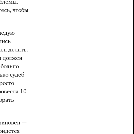
облемы.
тесь, чтобы
следую
лись
ен делать.
я должен
 больно
ько судеб
росто
ровести 10
орать
евиновен —
придется