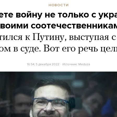
НОВОСТИ
ете войну не только с укр
 своими соотечественника
ился к Путину, выступая 
ом в суде. Вот его речь це
16:54, 5 декабря 2022
Источник:
Meduza