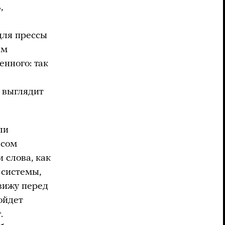
,
для прессы
им
енного: так
 выглядит
ли
есом
 слова, как
 системы,
вижу перед
ойдет
.