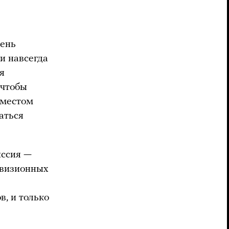
чень
и навсегда
я
 чтобы
 местом
аться
иссия —
левизионных
в, и только