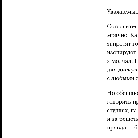
Уважаемые
Согласитес
мрачно. Ка
запретят г
изолируют 
я молчал. 
для дискус
с любыми д
Но обещаю:
говорить п
студиях, н
и за решет
правда — б