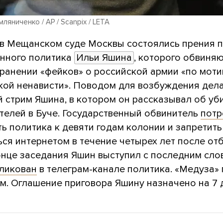
ляниченко / AP / Scanpix / LETA
 в Мещанском суде Москвы состоялись прения п
нного политика
Ильи Яшина
, которого обвиня
транении «фейков» о российской армии «по мот
кой ненависти». Поводом для возбуждения дела
 стрим Яшина, в котором он рассказывал об уб
телей в Буче. Государственный обвинитель
потр
ь политика к девяти годам колонии и запретить
ься интернетом в течение четырех лет после от
онце заседания Яшин выступил с последним сло
ликован
в телеграм-канале политика. «Медуза»
м. Оглашение приговора Яшину назначено на 7 