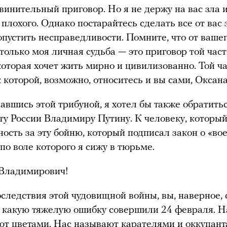
винительный приговор. Но я не держу на вас зла 
 плохого. Однако постарайтесь сделать все от вас
опустить несправедливости. Помните, что от ваше
 только моя личная судьба — это приговор той час
которая хочет жить мирно и цивилизованно. Той ч
к которой, возможно, относитесь и вы сами, Оксан
авшись этой трибуной, я хотел бы также обратить
ту России Владимиру Путину. К человеку, который
ность за эту бойню, который подписал закон о «во
 по воле которого я сижу в тюрьме.
Владимирович!
оследствия этой чудовищной войны, вы, наверное,
, какую тяжелую ошибку совершили 24 февраля. 
ют цветами. Нас называют карателями и оккупант