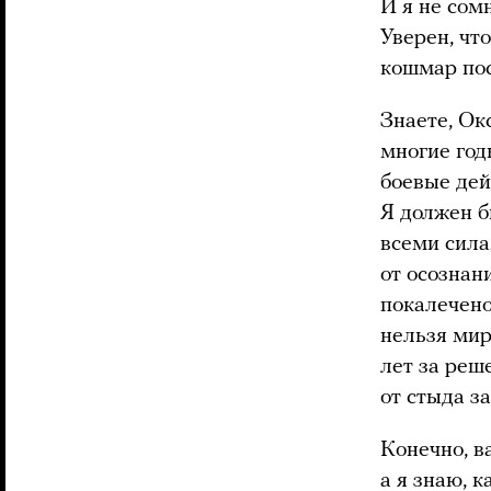
И я не сом
Уверен, что
кошмар пос
Знаете, Ок
многие годы
боевые дей
Я должен б
всеми сила
от осознани
покалечено
нельзя мир
лет за реш
от стыда з
Конечно, ва
а я знаю, к