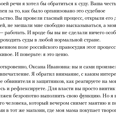
оей речи я хотел бы обратиться к суду. Ваша честь
лен за то, как было организовано это судебное
ьство. Вы провели гласный процесс, открыли его 
ей, не мешали мне свободно высказываться, а мо
— работать. И вроде бы вы не сделали ничего особ
роходить суды в любой нормальной стране.
енном поле российского правосудия этот процесс
живое. И поверьте: я это ценю.
откровенно, Оксана Ивановна: вы и сами произве
впечатление. Я обратил внимание, с каким интер
е обвинителя и защитников, как реагируете на мои
сь и рефлексируете. Для власти вы просто винтик
лжен безропотно выполнить свою функцию. Но я 
го человека, который вечером снимет мантию и п
ми в тот же магазин, где моя мама покупает творог