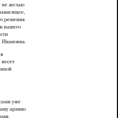
и не желаю
 зависящее,
го решения
ти нашего
асти
а Ивановна.
ся
 несет
енной
 сами уже
Нашу армию
ами.