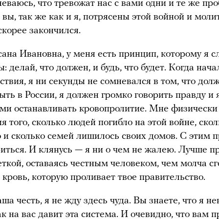
неваюсь, что тревожат нас с вами одни и те же пр
 вы, так же как и я, потрясены этой войной и моли
корее закончился.
сана Ивановна, у меня есть принцип, которому я 
: делай, что должен, и будь, что будет. Когда нача
ствия, я ни секунды не сомневался в том, что долж
ыть в России, я должен громко говорить правду и 
ми останавливать кровопролитие. Мне физически
я того, сколько людей погибло на этой войне, скол
 и сколько семей лишилось своих домов. С этим п
иться. И клянусь — я ни о чем не жалею. Лучше п
еткой, оставаясь честным человеком, чем молча сг
а кровь, которую проливает твое правительство.
ша честь, я не жду здесь чуда. Вы знаете, что я н
ак на вас давит эта система. И очевидно, что вам 