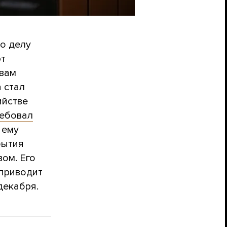
о делу
ют
ивам
 стал
ийстве
ебовал
 ему
бытия
вом. Его
 приводит
декабря.