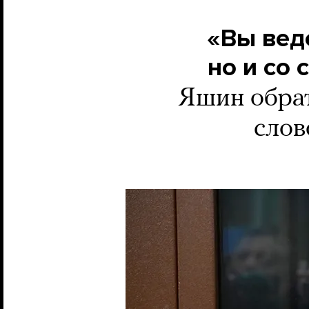
«Вы вед
но и со
Яшин обрат
слов