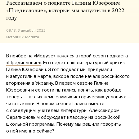
Рассказываем о подкасте Галины Юзефович
«Предисловие», который мы запустили в 2022
году
09:18, 3 декабря 2022
Источник:
Meduza
В ноябре на «Медузе» начался второй сезон подкаста
«Предисловие»
. Его ведет наш литературный критик
Галина Юзефович. Этот подкаст мы придумали
и запустили в марте, вскоре после начала российского
вторжения в Украину. В первом сезоне Галина
Юзефович и ее гости пытались понять, как вообще
теперь — в этих немыслимых исторических условиях —
читать книги. В новом сезоне Галина вместе
с соведущим, учителем литературы Александром
Серапионовым обсуждает классику из российской
школьной программы. Почему мы решили говорить
о ней именно сейчас?