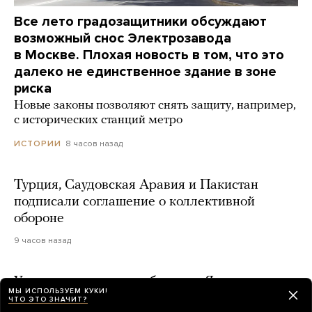
Все лето градозащитники обсуждают
возможный снос Электрозавода
в Москве. Плохая новость в том, что это
далеко не единственное здание в зоне
риска
Новые законы позволяют снять защиту, например,
с исторических станций метро
8 часов назад
ИСТОРИИ
Турция, Саудовская Аравия и Пакистан
подписали соглашение о коллективной
обороне
9 часов назад
Украина атаковала побережье Ялты
МЫ ИСПОЛЬЗУЕМ КУКИ!
морскими дронами
ЧТО ЭТО ЗНАЧИТ?