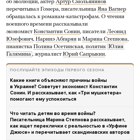
об эволюции, актер
Артур Смольянинов
перечитывал Гомера, писательница
Яна Вагнер
обращалась к романам-катастрофам. О чтении
военного времени рассказывали
экономист
Константин Сонин
, писатели
Леонид
Юзефович
,
Наринэ Абгарян
и
Марина Степнова
,
пианистка
Полина Осетинская
,
политик
Юлия 
Галямина
, журналист
Юрий Сапрыкин
.
ПОСЛУШАЙТЕ ЭПИЗОДЫ ПЕРВОГО СЕЗОНА
Какие книги объясняют причины войны
в Украине? Советует экономист Константин
Сонин. И рассказывает, как «Три мушкетера»
помогают ему успокоиться
Что читать детям во время войны?
Писательница Марина Степнова рассказывает,
как ищет переклички с реальностью в «Урфине
Джюсе» и перечитывает скандинавских авторов