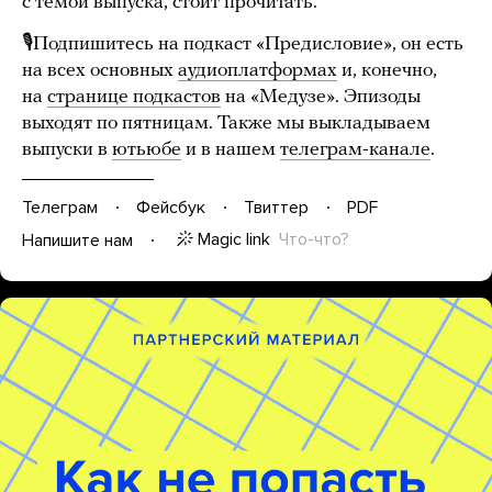
с темой выпуска, стоит прочитать.
🎙Подпишитесь на подкаст «Предисловие», он есть
на всех основных
аудиоплатформах
и, конечно,
на
странице подкастов
на «Медузе». Эпизоды
выходят по пятницам. Также мы выкладываем
выпуски в
ютьюбе
и в нашем
телеграм-канале
.
Телеграм
Фейсбук
Твиттер
PDF
Magic link
Что-что?
Напишите нам