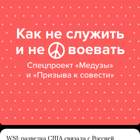
WSJ: разведка США связала с Россией