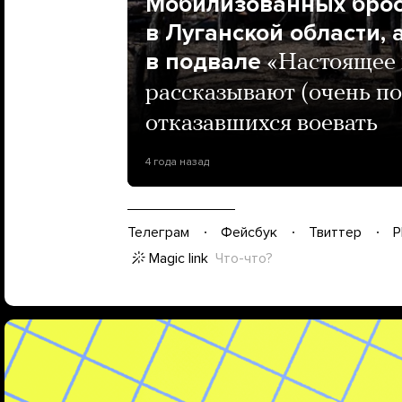
Мобилизованных брос
в Луганской области, 
в подвале
«Настоящее 
рассказывают (очень по
отказавшихся воевать
4 года назад
Телеграм
Фейсбук
Твиттер
P
Magic link
Что-что?