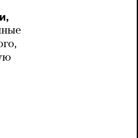
и,
нные
ого,
вую