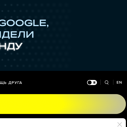
EN
ЩЬ ДРУГА