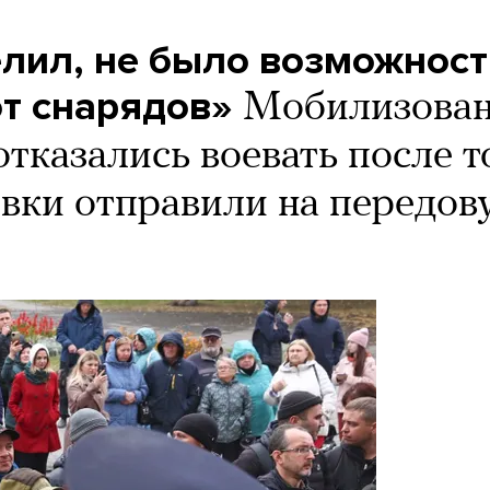
лил, не было возможност
от снарядов»
Мобилизова
тказались воевать после т
овки отправили на передо