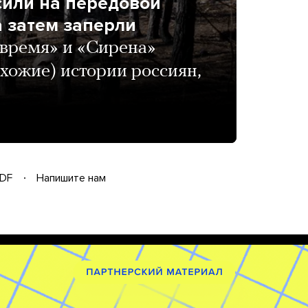
или на передовой
а затем заперли
время» и «Сирена»
хожие) истории россиян,
DF
Напишите нам