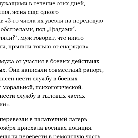
лужащими в течение этих дней,
лия, жена еще одного
 «3-го числа их увезли на передовую
обстрелами, под „Градами“.
ляли?“, муж говорит, что никто
и, прыгали только от снарядов».
мужа от участия в боевых действиях
ых. Они написали совместный рапорт,
гласен нести службу в боевых
я моральной, психологической,
нести службу в тыловых частях
ии».
 перевезли в палаточный лагерь
ноября приехала военная полиция.
ещали перевести в ремонтную часть,