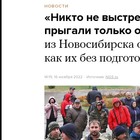
НОВОСТИ
«Никто не выстре
прыгали только 
из Новосибирска о
как их без подгот
14:19, 16 ноября 2022
Источник:
NGS.ru