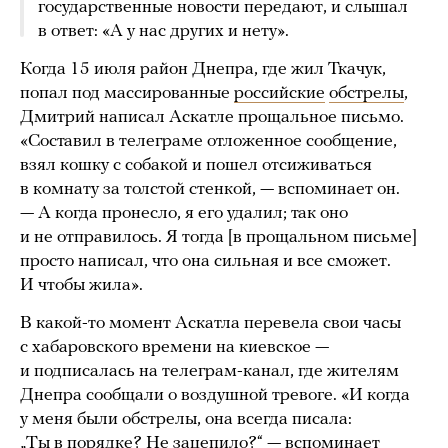
государственные новости передают, и слышал
в ответ: «А у нас других и нету».
Когда 15 июля район Днепра, где жил Ткачук,
попал под массированные
российские
обстрелы
,
Дмитрий написал Аскатле прощальное письмо.
«Составил в телеграме отложенное сообщение,
взял кошку с собакой и пошел отсиживаться
в комнату за толстой стенкой, — вспоминает он.
— А когда пронесло, я его удалил; так оно
и не отправилось. Я тогда [в прощальном письме]
просто написал, что она сильная и все сможет.
И чтобы жила».
В какой-то момент Аскатла перевела свои часы
с хабаровского времени на киевское —
и подписалась на телеграм-канал, где жителям
Днепра сообщали о воздушной тревоге. «И когда
у меня были обстрелы, она всегда писала:
„Ты в порядке? Не зацепило?“ — вспоминает