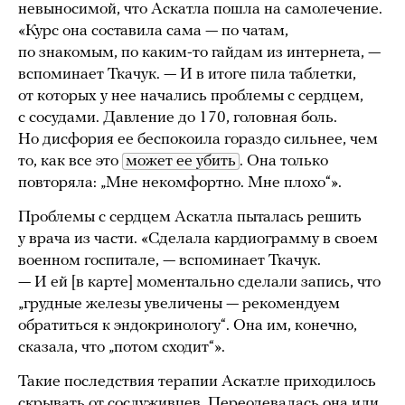
невыносимой, что Аскатла пошла на самолечение.
«Курс она составила сама — по чатам,
по знакомым, по каким-то гайдам из интернета, —
вспоминает Ткачук. — И в итоге пила таблетки,
от которых у нее начались проблемы с сердцем,
с сосудами. Давление до 170, головная боль.
Но дисфория ее беспокоила гораздо сильнее, чем
то, как все это
может ее убить
. Она только
повторяла: „Мне некомфортно. Мне плохо“».
Проблемы с сердцем Аскатла пыталась решить
у врача из части. «Сделала кардиограмму в своем
военном госпитале, — вспоминает Ткачук.
— И ей [в карте] моментально сделали запись, что
„грудные железы увеличены — рекомендуем
обратиться к эндокринологу“. Она им, конечно,
сказала, что „потом сходит“».
Такие последствия терапии Аскатле приходилось
скрывать от сослуживцев. Переодевалась она или