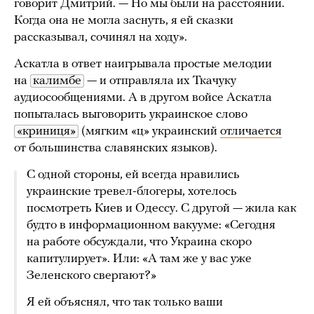
говорит Дмитрий. — Но мы были на расстоянии.
Когда она не могла заснуть, я ей сказки
рассказывал, сочинял на ходу».
Аскатла в ответ наигрывала простые мелодии
на
калимбе
— и отправляла их Ткачуку
аудиосообщениями. А в другом войсе Аскатла
попыталась выговорить украинское слово
«криниця»
(мягким «ц» украинский
отличается
от большинства славянских языков).
С одной стороны, ей всегда нравились
украинские тревел-блогеры, хотелось
посмотреть Киев и Одессу. С другой — жила как
будто в информационном вакууме: «Сегодня
на работе обсуждали, что Украина скоро
капитулирует». Или: «А там же у вас уже
Зеленского свергают?»
Я ей объяснял, что так только ваши