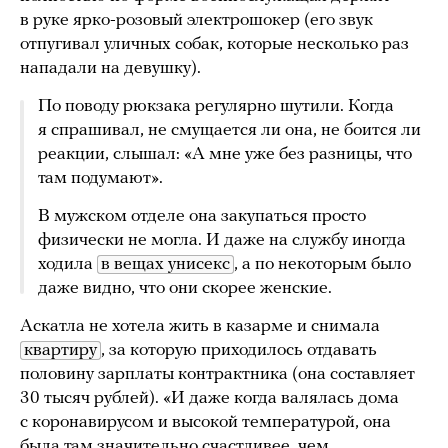
в руке ярко-розовый электрошокер (его звук
отпугивал уличных собак, которые несколько раз
нападали на девушку).
По поводу рюкзака регулярно шутили. Когда
я спрашивал, не смущается ли она, не боится ли
реакции, слышал: «А мне уже без разницы, что
там подумают».
В мужском отделе она закупаться просто
физически не могла. И даже на службу иногда
ходила
в вещах унисекс
, а по некоторым было
даже видно, что они скорее женские.
Аскатла не хотела жить в казарме и снимала
квартиру
, за которую приходилось отдавать
половину зарплаты контрактника (она составляет
30 тысяч рублей). «И даже когда валялась дома
с коронавирусом и высокой температурой, она
была там значительно счастливее, чем