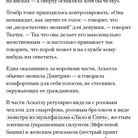
на висках — а сверху оставляла хотя бы челку».
Тембр тоже приходилось контролировать. «Она
ненавидит, как звучит ее голос — говорит, что
он „недостаточно звонкий“ для девушки, — говорит
Ткачук. — Так что она делает его максимально
женственным — и настолько привыкает так
говорить, что порой может и на службе кому-
нибудь им ответить».
Едва оказавшись за воротами части, Аскатла
обычно звонила Дмитрию — и говорила
комфортным для себя голосом, не стесняясь
окружающих ее гражданских.
В части Аскатлу регулярно видели с розовым
чехлом для смартфона, розовым брелоком в виде
монстра из мультфильма «Лило и Стич»
, желтым
зонтиком (украшенным силуэтом Эйфелевой
башни) и женским рюкзаком (пестрый принт