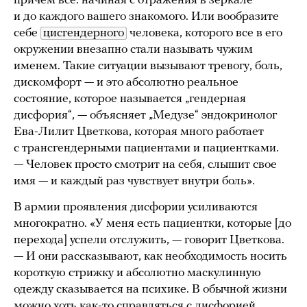
причем все: начиная с отражения в зеркале
и до каждого вашего знакомого. Или вообразите
себе
цисгендерного
человека, которого все в его
окружении внезапно стали называть чужим
именем. Такие ситуации вызывают тревогу, боль,
дискомфорт — и это абсолютно реальное
состояние, которое называется „гендерная
дисфория“, — объясняет „Медузе“ эндокринолог
Ева-Лилит Цветкова, которая много работает
с трансгендерными пациентами и пациентками.
— Человек просто смотрит на себя, слышит свое
имя — и каждый раз чувствует внутри боль».
В армии проявления дисфории усиливаются
многократно. «У меня есть пациентки, которые [до
перехода] успели отслужить, — говорит Цветкова.
— И они рассказывают, как необходимость носить
короткую стрижку и абсолютно маскулинную
одежду сказывается на психике. В обычной жизни
можно хоть как-то справляться с дисфорией