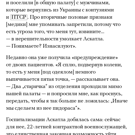
и поселили [в общую палату] с мужчинами,
которые вернулись из Украины с контузиями
и
ПТСР
. Про вторичные половые признаки
[медики] мне упоминать запретили, потому что
есть угроза того, что меня тут, извините…
— в нерешительности умолкает Аскатла.
— Понимаете? Изнасилуют».
Недавно она уже получила «предупреждение»
от двоих пациентов. «Я сплю, подвернув колени,
то есть у меня [под одеялом] немного
выпячивается пятая точка, — рассказывает она.
— Два „старичка“ из отделения проходили мимо
нашей палаты — и попросили мне, как проснусь,
передать, чтобы я так больше не ложилась: „Иначе
мы сделаем из нее пидораса“».
Госпитализации Аскатла добилась сама: сейчас
для нее, 22-летней контрактной военнослужащей,
это единственная законная возможность уйти