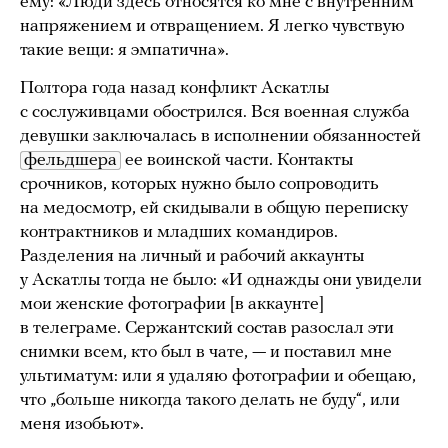
ему: «Люди здесь относятся ко мне с внутренним
напряжением и отвращением. Я легко чувствую
такие вещи: я эмпатична».
Полтора года назад конфликт Аскатлы
с сослуживцами обострился. Вся военная служба
девушки заключалась в исполнении обязанностей
фельдшера
ее воинской части. Контакты
срочников, которых нужно было сопроводить
на медосмотр, ей скидывали в общую переписку
контрактников и младших командиров.
Разделения на личный и рабочий аккаунты
у Аскатлы тогда не было: «И однажды они увидели
мои женские фотографии [в аккаунте]
в телеграме. Сержантский состав разослал эти
снимки всем, кто был в чате, — и поставил мне
ультиматум: или я удаляю фотографии и обещаю,
что „больше никогда такого делать не буду“, или
меня изобьют».