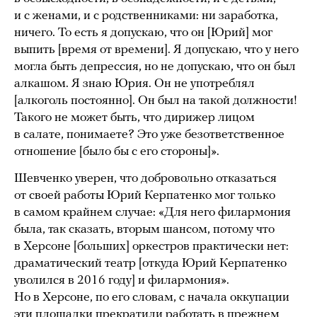
и с женами, и с родственниками: ни заработка,
ничего. То есть я допускаю, что он [Юрий] мог
выпить [время от времени]. Я допускаю, что у него
могла быть депрессия, но не допускаю, что он был
алкашом. Я знаю Юрия. Он не употреблял
[алкоголь постоянно]. Он был на такой должности!
Такого не может быть, что дирижер лицом
в салате, понимаете? Это уже безответственное
отношение [было бы с его стороны]».
Шевченко уверен, что добровольно отказаться
от своей работы Юрий Керпатенко мог только
в самом крайнем случае: «Для него филармония
была, так сказать, вторым шансом, потому что
в Херсоне [больших] оркестров практически нет:
драматический театр [откуда Юрий Керпатенко
уволился в 2016 году] и филармония».
Но в Херсоне, по его словам, с начала оккупации
эти площадки прекратили работать в прежнем