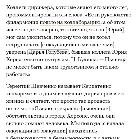
Коллеги дирижера, которые знают его много лет,
прокомментировали эти слова. «Если руководство
филармонии
пошло
на коллаборацию
, а об этом
известно достоверно, то логично, что он [Юрий]
мог сам уволиться, потому что он не хотел
сотрудничать [с оккупационными властями], —
уверена
Дарья Голубева
, бывшая коллега Юрия
Керпатенко по театру им. Н. Кулиша. — Пьяница
не может быть таким трудоголиком и столько
работать».
Терентий Шевченко называет Керпатенко
«пахарем» и «одним из лучших дирижеров в его
жизни» и считает, что просто так пропасть
он не мог: «Я знаю прекрасно [нынешние]
обстоятельства в городе Херсоне, очень они
сильно ломают человека. Мы полгода [с начала
оккупации до эвакуации] находились
в безысходности, в безнадежности, и с детьми,