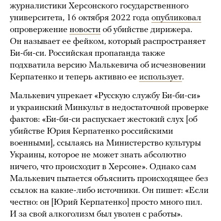
журналистики Херсонского государственного
университета, 16 октября 2022 года
опубликовал
опровержение
новости
об убийстве дирижера.
Он называет ее фейком, который распространяет
Би-би-си. Российская пропаганда также
подхватила версию Малькевича об исчезновении
Керпатенко и теперь активно ее
использует
.
Малькевич упрекает «Русскую службу Би-би-си»
и украинский Минкульт в недостаточной проверке
фактов: «Би-би-си распускает жестокий слух [об
убийстве Юрия Керпатенко российскими
военными], ссылаясь на Министерство культуры
Украины, которое не может знать абсолютно
ничего, что происходит в Херсоне». Однако сам
Малькевич пытается объяснить происходящее без
ссылок на какие-либо источники. Он пишет: «Если
честно: он [Юрий Керпатенко] просто много пил.
И за свой алкоголизм был уволен с работы».