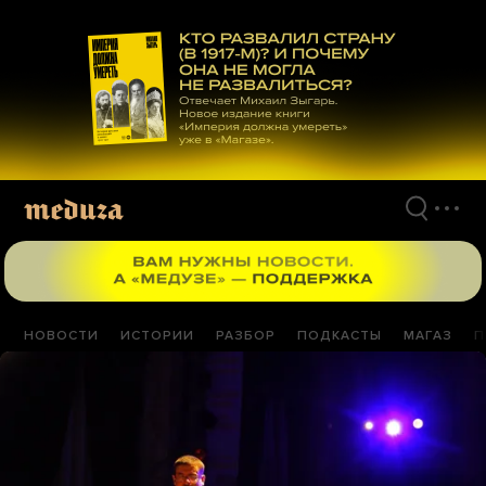
Перейти
к
материалам
НОВОСТИ
ИСТОРИИ
РАЗБОР
ПОДКАСТЫ
МАГАЗ
П