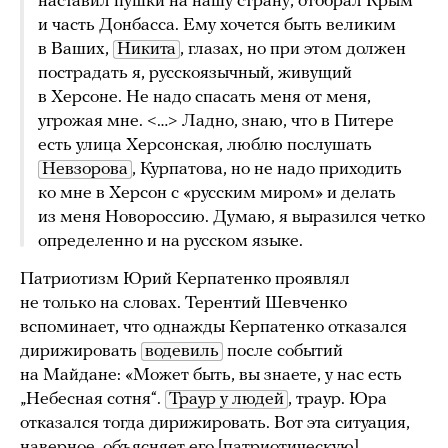
наставил пушки на нашу страну, отобрал Крым
и часть Донбасса. Ему хочется быть великим
в Ваших,
Никита
, глазах, но при этом должен
пострадать я, русскоязычный, живущий
в Херсоне. Не надо спасать меня от меня,
угрожая мне. <…> Ладно, знаю, что в Питере
есть улица Херсонская, люблю послушать
Невзорова
, Курпатова, но не надо приходить
ко мне в Херсон с «русским миром» и делать
из меня Новороссию. Думаю, я выразился четко
определенно и на русском языке.
Патриотизм Юрий Керпатенко проявлял
не только на словах. Терентий Шевченко
вспоминает, что однажды Керпатенко отказался
дирижировать
водевиль
после событий
на Майдане: «Может быть, вы знаете, у нас есть
„Небесная сотня“.
Траур у людей
, траур. Юра
отказался тогда дирижировать. Вот эта ситуация,
наверное, объясняет его [патриотическую]