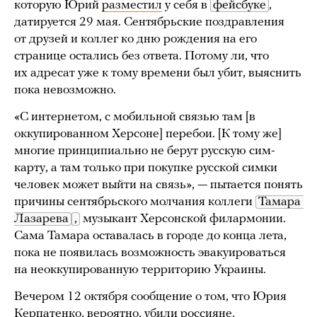
которую Юрий
разместил
у себя в
фейсбуке
,
датируется 29 мая. Сентябрьские поздравления
от друзей и коллег ко дню рождения на его
странице остались без ответа. Потому ли, что
их адресат уже к тому времени был убит, выяснить
пока невозможно.
«С интернетом, с мобильной связью там [в
оккупированном Херсоне] перебои. [К тому же]
многие принципиально не берут русскую сим-
карту, а там только при покупке русской симки
человек может выйти на связь», — пытается понять
причины сентябрьского молчания коллеги
Тамара 
Лазарева
,
музыкант Херсонской филармонии.
Сама Тамара оставалась в городе до конца лета,
пока не появилась возможность эвакуироваться
на неоккупированную территорию Украины.
Вечером 12 октября сообщение о том, что Юрия
Керпатенко, вероятно, убили россияне,