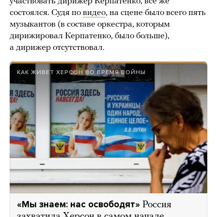
участвовать дирижер Керпатенко, все же
состоялся. Судя по
видео
, на сцене было всего пять
музыкантов (в составе оркестра, которым
дирижировал Керпатенко, было больше),
а дирижер отсутствовал.
КАК ЖИВЕТ ХЕРСОН ВО ВРЕМЯ ВОЙНЫ
«Мы знаем: нас освободят»
Россия
захватила Херсон в самом начале