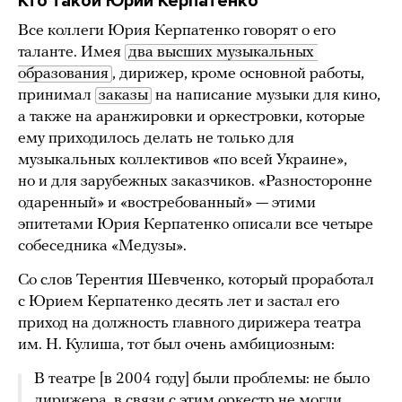
Кто такой Юрий Керпатенко
Все коллеги Юрия Керпатенко говорят о его
таланте. Имея
два высших музыкальных 
образования
, дирижер, кроме основной работы,
принимал
заказы
на написание музыки для кино,
а также на аранжировки и оркестровки, которые
ему приходилось делать не только для
музыкальных коллективов «по всей Украине»,
но и для зарубежных заказчиков. «Разносторонне
одаренный» и «востребованный» — этими
эпитетами Юрия Керпатенко описали все четыре
собеседника «Медузы».
Со слов Терентия Шевченко, который проработал
с Юрием Керпатенко десять лет и застал его
приход на должность главного дирижера театра
им. Н. Кулиша, тот был очень амбициозным:
В театре [в 2004 году] были проблемы: не было
дирижера, в связи с этим оркестр не могли