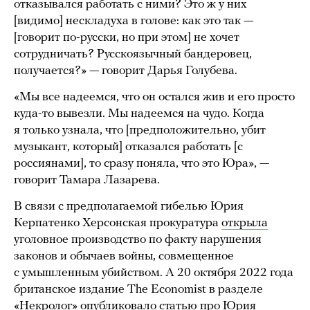
отказывался работать с ними? Это ж у них
[видимо] нескладуха в голове: как это так —
[говорит по-русски, но при этом] не хочет
сотрудничать? Русскоязычный бандеровец,
получается?» — говорит Дарья Голубева.
«Мы все надеемся, что он остался жив и его просто
куда-то вывезли. Мы надеемся на чудо. Когда
я только узнала, что [предположительно, убит
музыкант, который] отказался работать [с
россиянами], то сразу поняла, что это Юра», —
говорит Тамара Лазарева.
В связи с предполагаемой гибелью Юрия
Керпатенко Херсонская прокуратура
открыла
уголовное производство по факту нарушения
законов и обычаев войны, совмещенное
с умышленным убийством. А 20 октября 2022 года
британское издание The Economist в разделе
«Некролог»
опубликовало
статью про Юрия