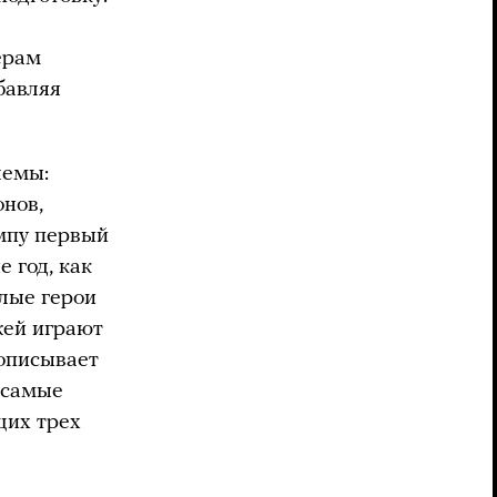
ерам
бавляя
лемы:
онов,
мпу первый
е год, как
слые герои
жей играют
 описывает
 самые
щих трех