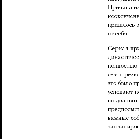
Причина из
неокончен
пришлось э
от себя.
Сериал-при
династичес
полностью 
сезон резко
это было п
успевают п
по два или
предпосылк
важные соб
запланиров