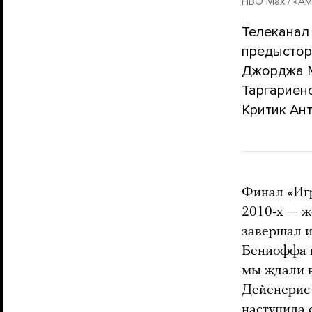
HBO Max / «А
Телеканал
предыстори
Джорджа М
Таргариен
Критик Ант
Финал «Игр
2010-х — ж
завершал и
Бениоффа и
мы ждали в
Дейенерис 
наступила 