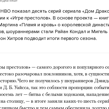
медиатека»
 HBO показал десять серий сериала «Дом Драк
и к «Игре престолов». В основе проекта — кни
артина «Пламя и кровь» о королевской династ
ов, шоураннерами стали Райан Кондал и Мигель
он Хитров подводит итоги первого сезона.
ы престолов» — самого дорогого и популярного с
естоко разочаровал поклонников, хотя, в сущности
сторию. Чего не получилось у шоураннеров Дэвид
 Д. Б. Уайсса, так это соблюсти пропорции: событ
осемь лет — битва с белыми ходоками, нападени
на столицу, — в итоге заняли каких-то шесть серий
слишком быстро и тем самым обесценила долгую п