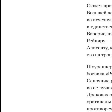
Сюжет прик
Большей ча
из исчезну
и единстве
Визерис, п
Рейниру — 
Алисенту, 
его на трон
Шоураннеро
боевика «
Сапочник, 
из ее лучш
Дракона» о
оригинальн
противореч