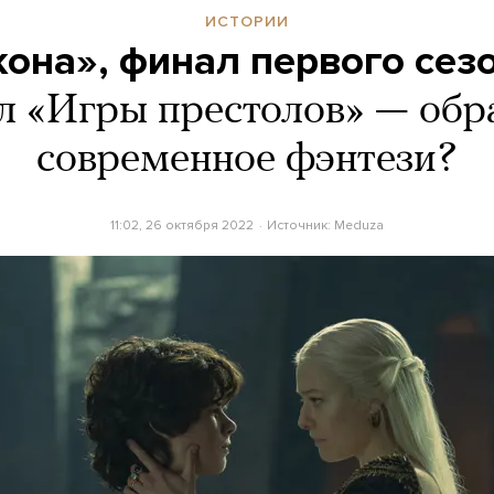
ИСТОРИИ
она», финал первого сез
л «Игры престолов» — обр
современное фэнтези?
11:02, 26 октября 2022
Источник:
Meduza