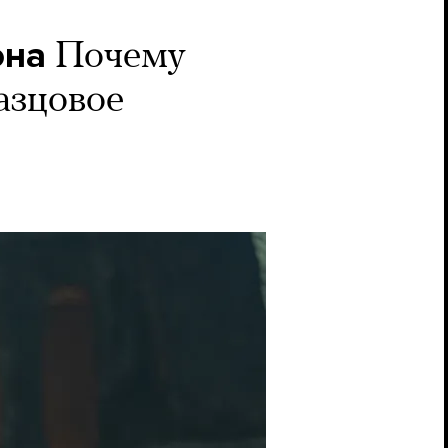
она
Почему
азцовое