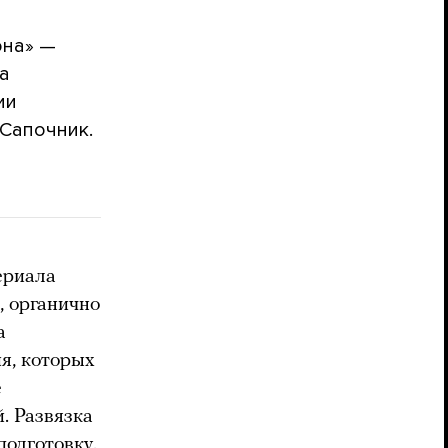
она» —
га
ии
 Сапочник.
ериала
, органично
а
ия, которых
е
. Развязка
одготовку.