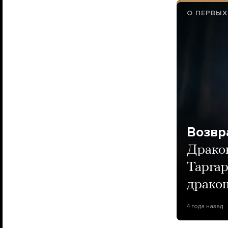
О ПЕРВЫХ
Возвр
Дракон
Таргар
дракон
4 года назад