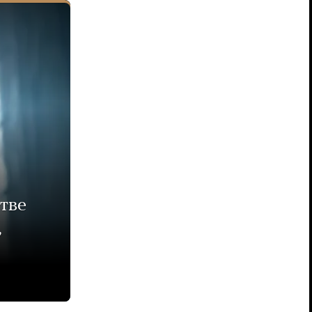
тве
,