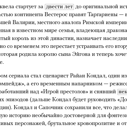
вела стартует за
двести лет
до оригинальной ис
стью континента Вестерос правят Таргариены —
вшей Валирии, местного аналога Римской империи
нная в известном мире семья, владеющая дракон
ятый король из этой династии, назначает наследн
но со временем это перестает устраивать его вто
которая родила королю сына Эйгона и теперь хоче
е.
м сериала стал сценарист Райан Кондал, один из
Рэмпейдж», а его временным напарником — режис
работавший над «Игрой престолов» и снявший
не
их эпизодов (дальше Кондал будет руководить «Д
дин). Кондал и Сапочник сохранили все, что дела
ую историю необычайно достоверной для фэнтези
ивых персонажей, брутальное кровопролитие и о