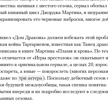
вестна: начиная с шестого сезона, сериал обогнал
ный книжный цикл Джорджа Мартина, и шоуранн
кранизировать его черновые наброски, многое до
квел «Дом Дракона» должен избежать этой проб
кая война Таргариенов, известная как Танец драк
описана в книге Мартина «Пламя и кровь». По те
 отличается от «Игры престолов»: он охватывает н
ринято в оригинальном сериале, а целых 20, взро
остареть, а юные — повзрослеть (многих персона
 даже по
три актера
). Поскольку дебютный сезон
и будущей междоусобицы, такая спешка понятна:
ытия впереди и их подробно исследуют в следую
анных сезонах.