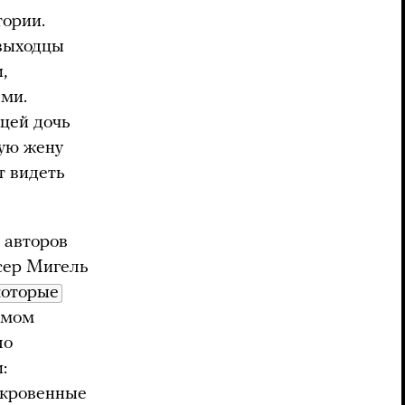
тории.
 выходцы
,
ами.
ицей дочь
рую жену
т видеть
 авторов
сер Мигель
которые
омом
ло
:
ткровенные