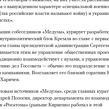
м о вынужденном характере «специальной военно
(так российские власти называют войну) и украин
стах».
ции собеседников «Медузы», курирует разработк
нутриполитический блок Кремля во главе с перв
ем главы президентской администрации Сергеем
имается этим не управление общественных прое
адиционно взаимодействует с вузами, а управлени
ению дел Госсовета — обычно это подразделение 
кампаниями. Возглавляет его близкий соратник
 Харичев.
словам источников «Медузы», среди главных кура
дрей Полосин, директор департамента по взаимо
и «Росатома» (раньше Кириенко работал в этой