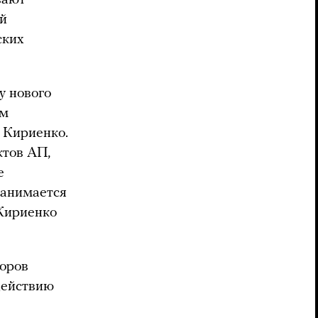
й
ских
у нового
ым
 Кириенко.
ктов АП,
е
занимается
 Кириенко
торов
действию