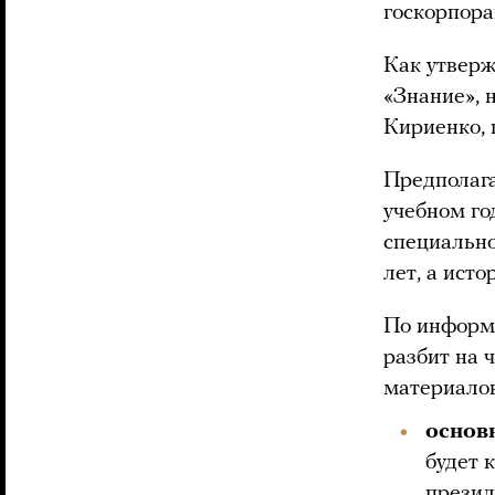
госкорпора
Как утверж
«Знание», 
Кириенко, 
Предполага
учебном го
специально
лет, а ист
По информа
разбит на 
материалов
основ
будет 
презид