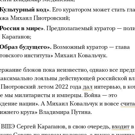
«Культурный код»
. Его куратором может стать гл
ажа Михаил Пиотровский;
Россия в мире»
. Предполагаемый куратор — пол
 Караганов;
«Образ будущего».
Возможный куратор — глава
товского института» Михаил Ковальчук.
ержание блоков пока неизвестно, однако все пре
аксимально лояльны действующей российской вл
 Пиотровский летом 2022 года
дал
интервью, в ко
се мы милитаристы и имперцы. Война — это
дение нации». А Михаил Ковальчук и вовсе
счита
ижнего круга» Владимира Путина.
ВШЭ Сергей Караганов, в свою очередь,
входит
в