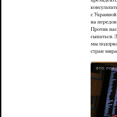
президентс
консультат
с Украиной
на передов
Против нас
сыпаться. 
мы подорва
стран мира
ЭТО ЛОЖ