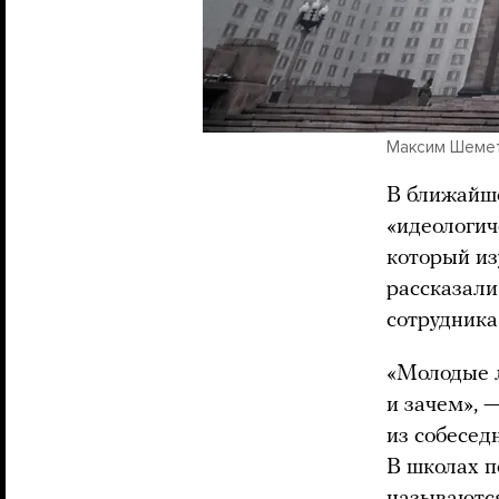
Максим Шемето
В ближайше
«идеологич
который из
рассказали
сотрудника
«Молодые л
и зачем», 
из собесед
В школах п
называются