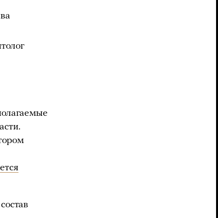
ава
итолог
дполагаемые
асти.
тором
ется
 состав