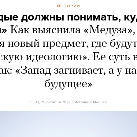
ИСТОРИИ
ые должны понимать, ку
я»
Как выяснила «Медуза», 
я новый предмет, где будут
скую идеологию». Ее суть 
ак: «Запад загнивает, а у н
будущее»
15:03, 25 октября 2022
Источник:
Meduza