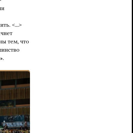
-
ии
ить. <…>
ачнет
ны тем, что
шинство
».