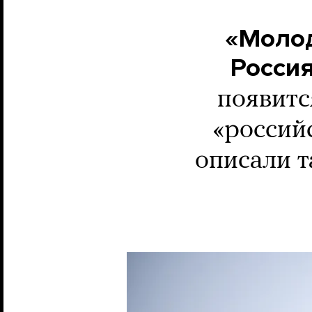
«Молод
Росси
появитс
«россий
описали т