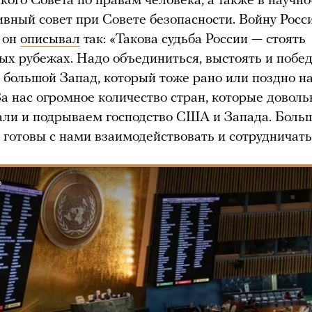
кого Совета по правам человека, а также в научно
ивный совет при Совете безопасности. Войну Росс
 он
описывал
так: «Такова судьба России — стоять
ых рубежах. Надо объединиться, выстоять и побед
 большой Запад, который тоже рано или поздно н
За нас огромное количество стран, которые доволь
ли и подрываем господство США и Запада. Боль
 готовы с нами взаимодействовать и сотрудничать
Ь