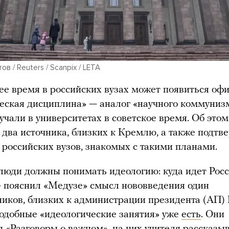
в / Reuters / Scanpix / LETA
е время в российских вузах может появиться оф
еская дисциплина» — аналог «научного коммуниз
учали в университетах в советское время. Об это
 два источника, близких к Кремлю, а также подтв
 российских вузов, знакомых с такими планами.
юди должны понимать идеологию: куда идет Рос
— пояснил «Медузе» смысл нововведения один
ников, близких к администрации президента (АП) 
одобные «идеологические занятия» уже
есть
. Они
 «Разговоры о важном», на них учителя рассказы