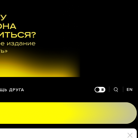
EN
ЩЬ ДРУГА