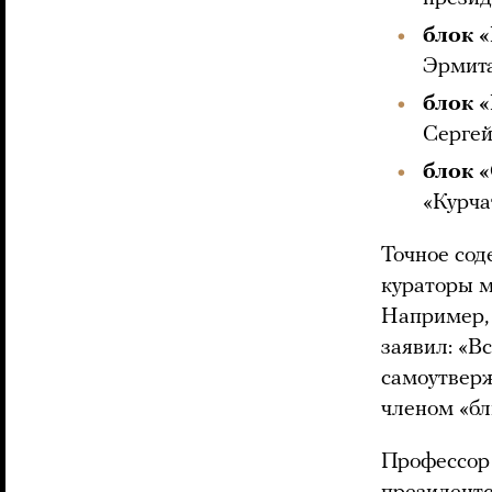
блок 
Эрмит
блок «
Сергей
блок 
«Курча
Точное сод
кураторы м
Например,
заявил: «В
самоутверж
членом «бл
Профессор 