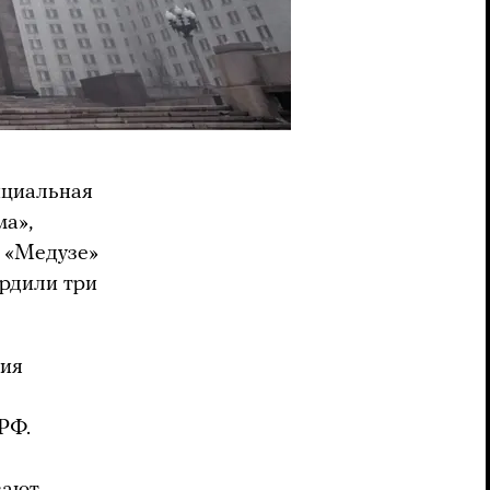
ициальная
ма»,
м «Медузе»
ердили три
сия
РФ.
вают