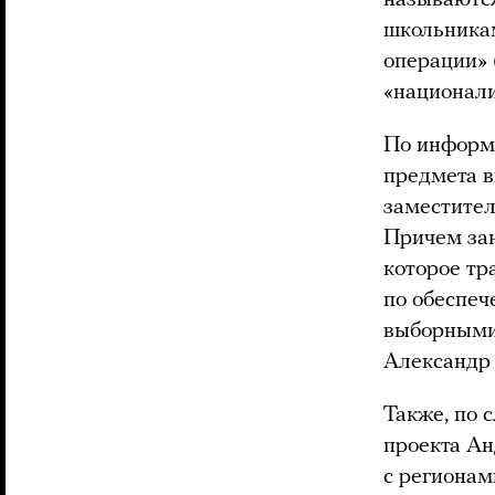
школьника
операции» 
«национали
По информа
предмета в
заместител
Причем зан
которое тр
по обеспеч
выборными 
Александр
Также, по 
проекта Ан
с регионам