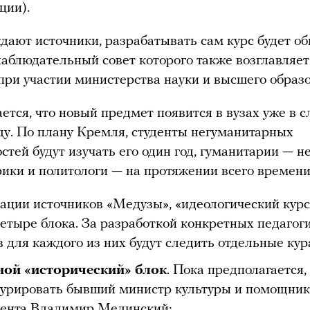
ции).
дают источники, разрабатывать сам курс будет о
наблюдательный совет которого также возглавляе
при участии министерства науки и высшего образ
ется, что новый предмет появится в вузах уже в
ду. По плану Кремля, студенты негуманитарных
стей будут изучать его один год, гуманитарии — н
орики и политологи — на протяжении всего времени
ции источников «Медузы», «идеологический курс
четыре блока. За разработкой конкретных педагог
 для каждого из них будут следить отдельные кур
ной «исторический» блок
. Пока предполагается, 
курировать бывший министр культуры и помощник
ента Владимир Мединский;