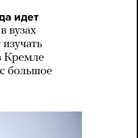
да идет
в вузах
 изучать
в Кремле
ас большое