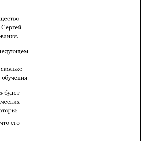
бщество
т Сергей
ования.
 следующем
есколько
 обучения.
» будет
ических
аторы:
что его