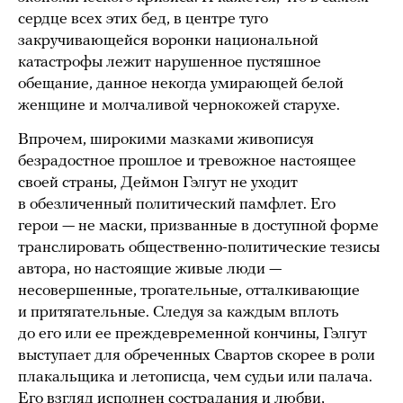
сердце всех этих бед, в центре туго
закручивающейся воронки национальной
катастрофы лежит нарушенное пустяшное
обещание, данное некогда умирающей белой
женщине и молчаливой чернокожей старухе.
Впрочем, широкими мазками живописуя
безрадостное прошлое и тревожное настоящее
своей страны, Деймон Гэлгут не уходит
в обезличенный политический памфлет. Его
герои — не маски, призванные в доступной форме
транслировать общественно-политические тезисы
автора, но настоящие живые люди —
несовершенные, трогательные, отталкивающие
и притягательные. Следуя за каждым вплоть
до его или ее преждевременной кончины, Гэлгут
выступает для обреченных Свартов скорее в роли
плакальщика и летописца, чем судьи или палача.
Его взгляд исполнен сострадания и любви,