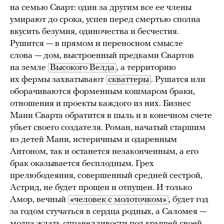
на семью Сварт: один за другим все ее члены
умирают до срока, успев перед смертью сполна
вкусить безумия, одиночества и бесчестия.
Рушится — в прямом и переносном смысле
слова — дом, выстроенный предками Свартов
на земле
Высокого Велда
, а территорию
их фермы захватывают
скваттеры
. Рушатся или
оборачиваются форменным кошмаром браки,
отношения и проекты каждого из них. Бизнес
Мани Сварта обратится в пыль и в конечном счете
убьет своего создателя. Роман, начатый старшим
из детей Мани, истеричным и одаренным
Антоном, так и останется незаконченным, а его
брак оказывается бесплодным. Грех
прелюбодеяния, совершенный средней сестрой,
Астрид, не будет прощен и отпущен. И только
Амор, вечный
«человек с молоточком»
, будет год
за годом стучаться в сердца родных, а Саломея —
молча ждать справедливости под крышей своей