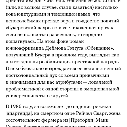
ориентиром для читателя. Решения ее жюри стали
(или, во всяком случае, стали казаться) настолько
конъюнктурными и тенденциозными, что
непоколебимая прежде вера в тождество понятий
«букеровский лауреат» и «великолепная проза»
если не полностью развеялась, то изрядно
пошатнулась. На этом фоне роман
южноафриканца Деймона Гэлгута «Обещание»,
получивший Букера в прошлом году, выглядит как
долгожданная реабилитация престижной награды.
В нем буквально возрождается ее величественный
постколониальный дух со всеми привычными
и значимыми для нас атрибутами — локальной
проблематикой с одной стороны и эмоциональной
универсальностью с другой.
В 1986 году, за восемь лет до падения режима
апартеида
, на смертном одре Рейчел Сварт, жена
состоятельного фермера из
Претории
Мани