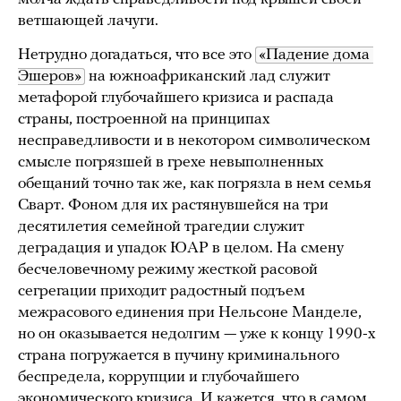
ветшающей лачуги.
Нетрудно догадаться, что все это
«Падение дома 
Эшеров»
на южноафриканский лад служит
метафорой глубочайшего кризиса и распада
страны, построенной на принципах
несправедливости и в некотором символическом
смысле погрязшей в грехе невыполненных
обещаний точно так же, как погрязла в нем семья
Сварт. Фоном для их растянувшейся на три
десятилетия семейной трагедии служит
деградация и упадок ЮАР в целом. На смену
бесчеловечному режиму жесткой расовой
сегрегации приходит радостный подъем
межрасового единения при Нельсоне Манделе,
но он оказывается недолгим — уже к концу 1990-х
страна погружается в пучину криминального
беспредела, коррупции и глубочайшего
экономического кризиса. И кажется, что в самом