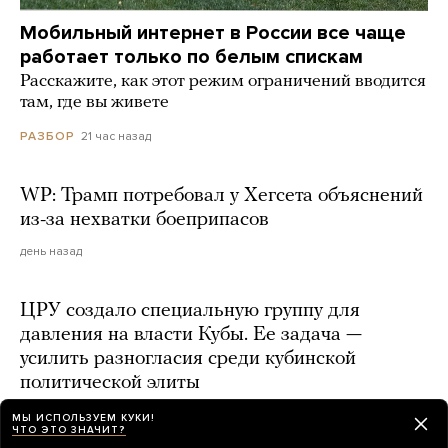
Мобильный интернет в России все чаще
работает только по белым спискам
Расскажите, как этот режим ограничений вводится
там, где вы живете
21 час назад
РАЗБОР
WP: Трамп потребовал у Хегсета объяснений
из-за нехватки боеприпасов
день назад
ЦРУ создало специальную группу для
давления на власти Кубы. Ее задача —
усилить разногласия среди кубинской
политической элиты
20 часов назад
МЫ ИСПОЛЬЗУЕМ КУКИ!
ЧТО ЭТО ЗНАЧИТ?