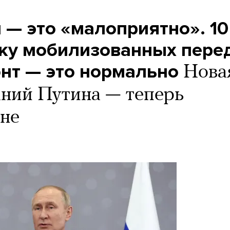
 — это «малоприятно». 10
вку мобилизованных пере
онт — это нормально
Нова
ний Путина — теперь
ане