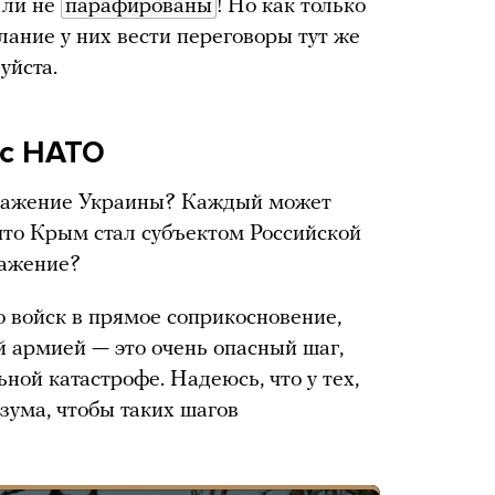
 ли не
парафированы
! Но как только
лание у них вести переговоры тут же
уйста.
 с НАТО
поражение Украины? Каждый может
 что Крым стал субъектом Российской
ражение?
о войск в прямое соприкосновение,
й армией — это очень опасный шаг,
ной катастрофе. Надеюсь, что у тех,
азума, чтобы таких шагов