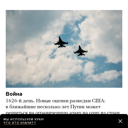
Война
1626-й день. Новые оценки разведки США:
в ближайшие несколько лет Путин может
решиться на ограниченную атаку на одну из стран
НАТО
МЫ ИСПОЛЬЗУЕМ КУКИ!
ЧТО ЭТО ЗНАЧИТ?