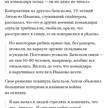
их командиру полка — он их даже не читал».
Контрактник из другого батальона, 19-летний
Антон из Иванова, служивший снайпером,
рассказал, что его и других военных командиры
«пугали трибуналом, гнобили, орали, что
расстреляют в спину, если повернемся и уйдем».
Но некоторые ребята прямо так, без рапорта,
уезжали, на карауле оружие складывали
и уходили. Постоянно уезжали. Батальон связи —
их там 60-80 человек, например, вообще все
отказались. Вплоть до того, что командира
в наручниках хотели в Иваново везти.
Свое решение покинуть батальон Антон объяснил
большими потерями и влиянием войны
на психику.
Я как начал в людей стрелять и понимать, что
это… тяжело… И они еще ребят домой