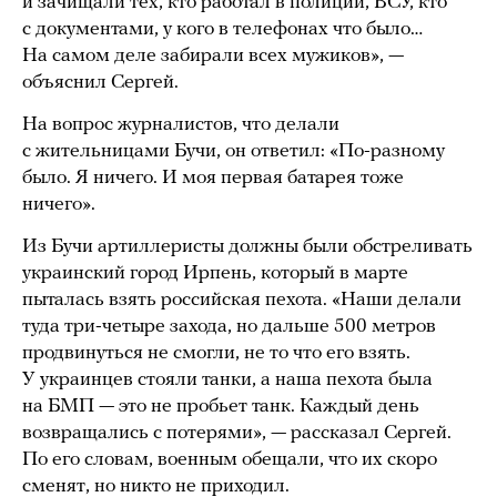
и зачищали тех, кто работал в полиции, ВСУ, кто
с документами, у кого в телефонах что было…
На самом деле забирали всех мужиков», —
объяснил Сергей.
На вопрос журналистов, что делали
с жительницами Бучи, он ответил: «По-разному
было. Я ничего. И моя первая батарея тоже
ничего».
Из Бучи артиллеристы должны были обстреливать
украинский город Ирпень, который в марте
пыталась взять российская пехота. «Наши делали
туда три-четыре захода, но дальше 500 метров
продвинуться не смогли, не то что его взять.
У украинцев стояли танки, а наша пехота была
на БМП — это не пробьет танк. Каждый день
возвращались с потерями», — рассказал Сергей.
По его словам, военным обещали, что их скоро
сменят, но никто не приходил.